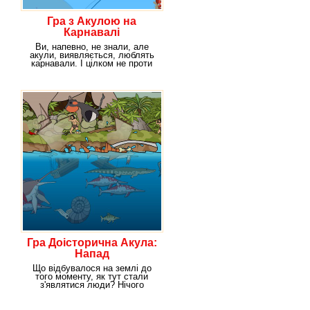
Гра з Акулою на
Карнавалі
Ви, напевно, не знали, але
акули, виявляється, люблять
карнавали. І цілком не проти
взяти участь в
Гра Доісторична Акула:
Напад
Що відбувалося на землі до
того моменту, як тут стали
з'являтися люди? Нічого
нового ви не