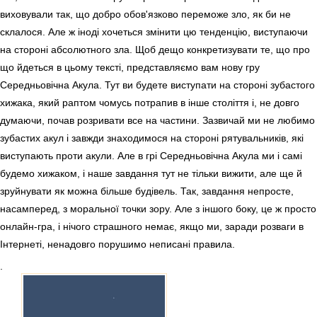
виховували так, що добро обов'язково переможе зло, як би не
склалося. Але ж іноді хочеться змінити цю тенденцію, виступаючи
на стороні абсолютного зла. Щоб дещо конкретизувати те, що про
що йдеться в цьому тексті, представляємо вам нову гру
Середньовічна Акула. Тут ви будете виступати на стороні зубастого
хижака, який раптом чомусь потрапив в інше століття і, не довго
думаючи, почав розривати все на частини. Зазвичай ми не любимо
зубастих акул і завжди знаходимося на стороні рятувальників, які
виступають проти акули. Але в грі Середньовічна Акула ми і самі
будемо хижаком, і наше завдання тут не тільки вижити, але ще й
зруйнувати як можна більше будівель. Так, завдання непросте,
насамперед, з моральної точки зору. Але з іншого боку, це ж просто
онлайн-гра, і нічого страшного немає, якщо ми, заради розваги в
Інтернеті, ненадовго порушимо неписані правила.
.