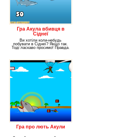
Гра Акула вбивця в
Сіднеї
Ви хотіли коли-небудь
побувати в Сіднеї? Якщо так.
Тоді ласкаво просимо! Правда.
Не все так
Гра про лють Акули