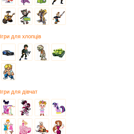
Ігри для хлопців
Ігри для дівчат