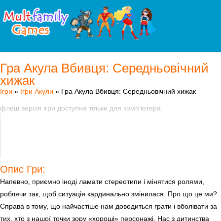
Гра Акула Вбивця: Середньовічний
хижак
Ігри
»
Ігри Акули
» Гра Акула Вбивця: Середньовічний хижак
флеш версія ігри доступна тільки для комп'ютера
Опис Гри:
Напевно, приємно іноді ламати стереотипи і мінятися ролями,
роблячи так, щоб ситуація кардинально змінилася. Про що це ми?
Справа в тому, що найчастіше нам доводиться грати і вболівати за
тих, хто з нашої точки зору «хороші» персонажі. Нас з дитинства