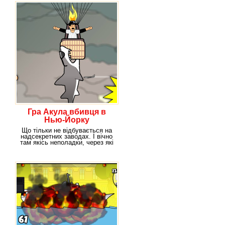
Гра Акула вбивця в
Нью-Йорку
Що тільки не відбувається на
надсекретних заводах. І вічно
там якісь неполадки, через які
все