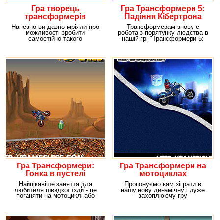
Гра творець
Гра Трансформери 5:
трансформерів
Падіння Кібертрона
Напевно ви давно мріяли про
Трансформерам знову є
можливості зробити
робота з порятунку людства в
самостійно такого
нашій грі "Трансформери 5:
трансформера, якого ще ніхто
Падіння
Гра Трансформери:
Гра Трансформери на
Гонка в пустелі
мотоциклах
Найцікавіше заняття для
Пропонуємо вам зіграти в
любителя швидкої їзди - це
нашу нову динамічну і дуже
поганяти на мотоциклі або
захоплюючу гру
автомобілі по
"Трансформери на
мотоциклах" в