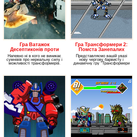
Гра Ватажок
Гра Трансформери 2:
Десептиконів проти
Помста Занепалих
трансформерів
Напевно ні в кого не виникає
Представляємо вашій увазі
сумнівів про нереальну силу і
нову чергову барвисту і
можливості трансформерів.
динамічну гру "Трансформери
Адже дані
2: Помста