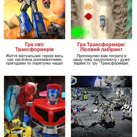
Гра світ
Гра Трансформери:
Трансформерів
Лісовий лабіринт
Життя віртуальних героїв весь
Пропонуємо вам пограти в
час насичена різноманітними
нашу нову захоплюючу і дуже
пригодами по порятунку нашої
барвисту гру "Трансформери:
планети від
Лісовий лабіринт"