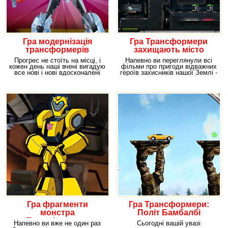
Гра модернізація
Гра Трансформери
трансформерів
захищають місто
Прогрес не стоїть на місці, і
Напевно ви переглянули всі
кожен день наші вчені вигадую
фільми про пригоди відважних
все нові і нові вдосконалені
героїв захисників нашої Землі -
деталі
Гра фрагменти
Гра Трансформери:
монстра
Політ Бамбалбі
Трансформери
Напевно ви вже не один раз
Сьогодні вашій увазі