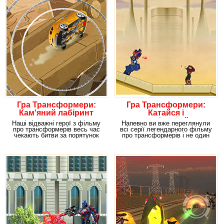
Гра Трансформери:
Гра Трансформери:
Кам'яний лабіринт
Катайся і
трансформуйся
Наші відважні герої з фільму
Напевно ви вже переглянули
про трансформерів весь час
всі серії легендарного фільму
чекають битви за порятунок
про трансформерів і не один
нашої Землі. У
раз мріяли