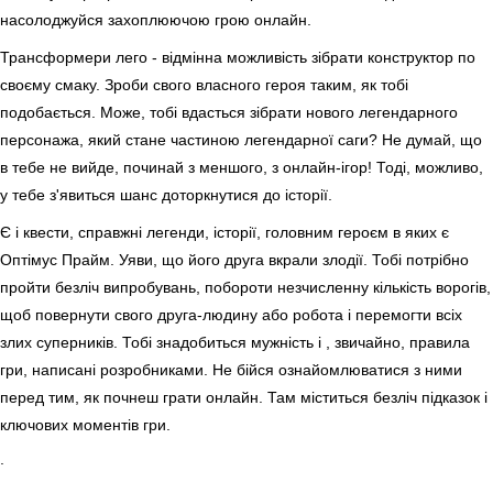
насолоджуйся захоплюючою грою онлайн.
Трансформери лего - відмінна можливість зібрати конструктор по
своєму смаку. Зроби свого власного героя таким, як тобі
подобається. Може, тобі вдасться зібрати нового легендарного
персонажа, який стане частиною легендарної саги? Не думай, що
в тебе не вийде, починай з меншого, з онлайн-ігор! Тоді, можливо,
у тебе з'явиться шанс доторкнутися до історії.
Є і квести, справжні легенди, історії, головним героєм в яких є
Оптімус Прайм. Уяви, що його друга вкрали злодії. Тобі потрібно
пройти безліч випробувань, побороти незчисленну кількість ворогів,
щоб повернути свого друга-людину або робота і перемогти всіх
злих суперників. Тобі знадобиться мужність і , звичайно, правила
гри, написані розробниками. Не бійся ознайомлюватися з ними
перед тим, як почнеш грати онлайн. Там міститься безліч підказок і
ключових моментів гри.
.