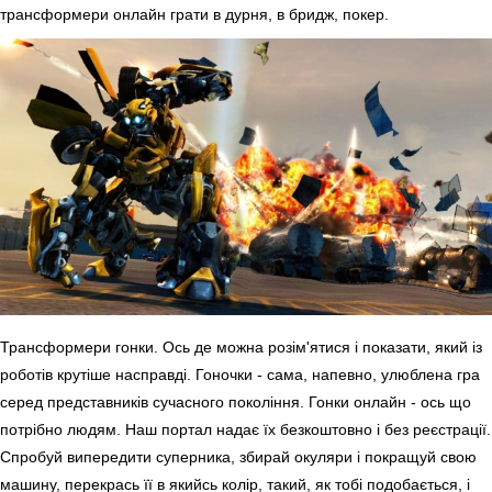
трансформери онлайн грати в дурня, в бридж, покер.
Трансформери гонки. Ось де можна розім'ятися і показати, який із
роботів крутіше насправді. Гоночки - сама, напевно, улюблена гра
серед представників сучасного покоління. Гонки онлайн - ось що
потрібно людям. Наш портал надає їх безкоштовно і без реєстрації.
Спробуй випередити суперника, збирай окуляри і покращуй свою
машину, перекрась її в якийсь колір, такий, як тобі подобається, і