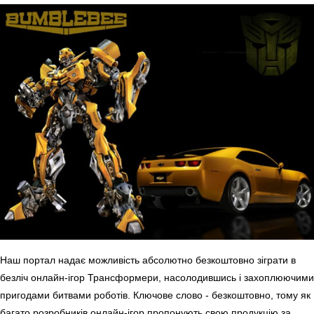
Наш портал надає можливість абсолютно безкоштовно зіграти в
безліч онлайн-ігор Трансформери, насолодившись і захоплюючими
пригодами битвами роботів. Ключове слово - безкоштовно, тому як
багато розробників онлайн-ігор пропонують свою продукцію за