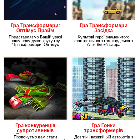
Гра Трансформери:
Гра Трансформери
Оптімус Прайм
Засідка
Представляємо Вашій увазі
Культові герої знаменитого
нашу нову дуже круту гру
фантастичного голлівудського
"Трансформери: Оптімус
блок блокбастера
Прайм" в якій наш
"Трансформери" тепер
Гра конкуренція
Гра Гонки
супротивників
трансформерів
Трансформери
Пропонуємо вам стати
Довгий і важкий бій автоботів з