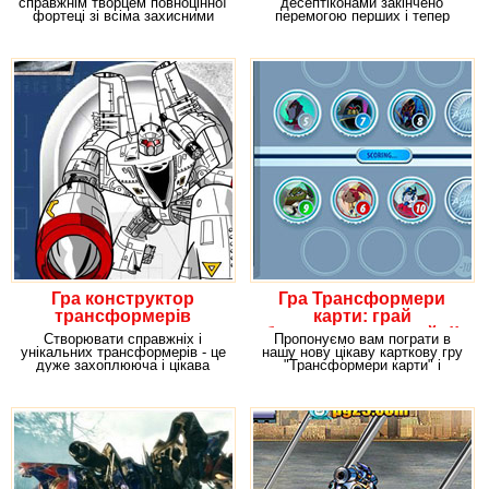
справжнім творцем повноцінної
десептіконами закінчено
фортеці зі всіма захисними
перемогою перших і тепер
спорудами, які
автоботи нарешті
Гра конструктор
Гра Трансформери
трансформерів
карти: грай
безкоштовно онлайн!!
Створювати справжніх і
Пропонуємо вам пограти в
унікальних трансформерів - це
нашу нову цікаву карткову гру
дуже захоплююча і цікава
"Трансформери карти" і
справа в якому може
протестувати новий