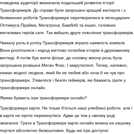
поведінка аудиторії визначила подальший розвиток історії
Трансформерів. До справи були запрошені кращий експерти і з
безіменних роботів Трансформери перетворилися в легендарних
Оптимуса Прайма, Мегатрона, Бамблбі та інших, головних
металевих героїв саги. Так вийшло друге покоління трансформерів.
Чималу роль в успіху Трансформерів зіграло наявність коміксів.
Вони розліталися і народ миттєво полюбив історію в друкованому
вигляді. А потім був зняти фільм, де головну жіночу роль була
запрошена розкішна Меган Фокс. І закрутилося. Тепер, напевно,
немає жодної людини, який би не любив або хоча б не чув про
трансформери. З'явилося і безліч геймерів, які бажають грати у
трансформери онлайн.
Якими бувають ігри трансформери онлайн?
Трасформери карти. Не тільки б'ються наші улюблені роботи, але і
в карти не проти перекинутися. Адже це теж у своєму роді
змагання. Грати в Трансформери карти онлайн можна на нашому
порталі абсолютно безкоштовно. Будь-які ігри доступні: