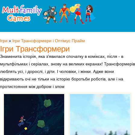
Ігри
»
Ігри Трансформери і Оптімус Прайм
Ігри Трансформери
Знаменита історія, яка з'явилася спочатку в коміксах, після - в
мультфільмах і серіалах, знову на великих екранах! Трансформерів
люблять усі, і дорослі, і діти. І чоловіки, і жінки. Адже вони
відкривають очі не тільки на історію боротьби роботів, але і на
протистояння між добром і злом