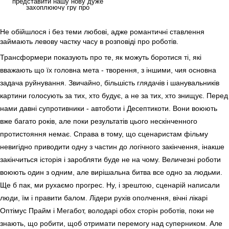
представити нашу нову дуже
захоплюючу гру про
трансформерів "Трансформери
Не обійшлося і без теми любові, адже романтичні ставлення
займають левову частку часу в розповіді про роботів.
Трансформери показують про те, як можуть боротися ті, які
вважають що їх головна мета - творення, з іншими, чия основна
задача руйнування. Звичайно, більшість глядачів і шанувальників
картини голосують за тих, хто будує, а не за тих, хто знищує. Перед
нами давні супротивники - автоботи і Десептикоти. Вони воюють
вже багато років, але поки результатів цього нескінченного
протистояння немає. Справа в тому, що сценаристам фільму
невигідно приводити одну з частин до логічного закінчення, інакше
закінчиться історія і заробляти буде не на чому. Величезні роботи
воюють один з одним, але вирішальна битва все одно за людьми.
Ще б пак, ми рухаємо прогрес. Ну, і зрештою, сценарій написали
люди, їм і правити балом. Лідери рухів ополчення, вічні лікарі
Оптімус Прайм і Мегабот, володарі обох сторін роботів, поки не
знають, що робити, щоб отримати перемогу над суперником. Але