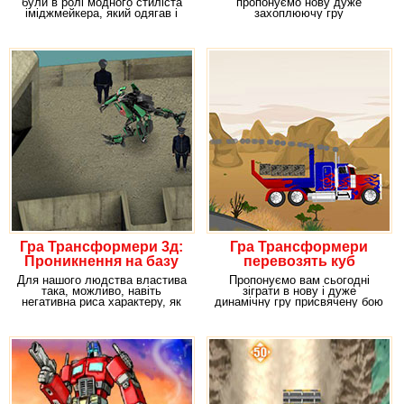
були в ролі модного стиліста
пропонуємо нову дуже
іміджмейкера, який одягав і
захоплюючу гру
підбирав
"Трансформери: Політ
Бамбалбі" в якій
Гра Трансформери 3д:
Гра Трансформери
Проникнення на базу
перевозять куб
Для нашого людства властива
Пропонуємо вам сьогодні
така, можливо, навіть
зіграти в нову і дуже
негативна риса характеру, як
динамічну гру присвячену бою
прояви свого
трансформерів за