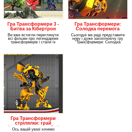
Гра Трансформери 3 -
Гра Трансформери:
Битва за Кібертрон
Солодка перемога
Ви вже встигли переглянути
Сьогодні ми раді представити
всі фільми про легендарних
нову і дуже захоплюючу гру
трансформерів і стали їх
"Трансформери: Солодка
фанатами. Вам нудно
перемога" в якій
Гра Трансформери
стрілялки: грай
безкоштовно онлайн!!
Ось вашій увазі хочемо