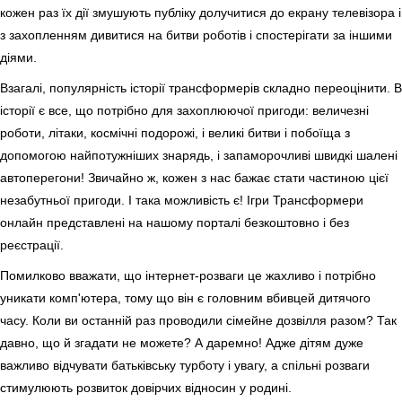
кожен раз їх дії змушують публіку долучитися до екрану телевізора і
з захопленням дивитися на битви роботів і спостерігати за іншими
діями.
Взагалі, популярність історії трансформерів складно переоцінити. В
історії є все, що потрібно для захоплюючої пригоди: величезні
роботи, літаки, космічні подорожі, і великі битви і побоїща з
допомогою найпотужніших знарядь, і запаморочливі швидкі шалені
автоперегони! Звичайно ж, кожен з нас бажає стати частиною цієї
незабутньої пригоди. І така можливість є! Ігри Трансформери
онлайн представлені на нашому порталі безкоштовно і без
реєстрації.
Помилково вважати, що інтернет-розваги це жахливо і потрібно
уникати комп'ютера, тому що він є головним вбивцей дитячого
часу. Коли ви останній раз проводили сімейне дозвілля разом? Так
давно, що й згадати не можете? А даремно! Адже дітям дуже
важливо відчувати батьківську турботу і увагу, а спільні розваги
стимулюють розвиток довірчих відносин у родині.