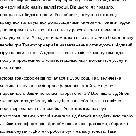
символічні або навіть великі гроші. Від цього, як правило,
програють обидві сторони. Розробники, тому що їхні праці
крадуться і зламуються доморощеними хакерами, і батьки, адже
діти витрачають їх кровні на оплату рахунків для отримання
доступу до гри. А іноді діти намагаються завантажити безкоштовну
версію гри Трансформери і в навантаження отримують шкідливий
вірус на комп'ютер. А адже всі знають, скільки коштує сьогодні
послуга професійного комп'ютершика, який погодиться усунути
неполадки.
Історія трансформерів почалася в 1980 році. Так, величезна
частина шанувальників трансформерів на той час ще не
народилася. Звідки почалася історія епопеї? Все пішло від Японії,
яка випустила дебютну лінійку іграшок-роботів, які з легкістю
перетворювалися в автомобілі. Успіх цих іграшок був
приголомшливим, хлопці вимагали від батьків придбати всю серію
лінійки трансформерів. Діти обмінювалися іграшками, збирали і
колекціонували. Для них роботи були на вагу золота. Така