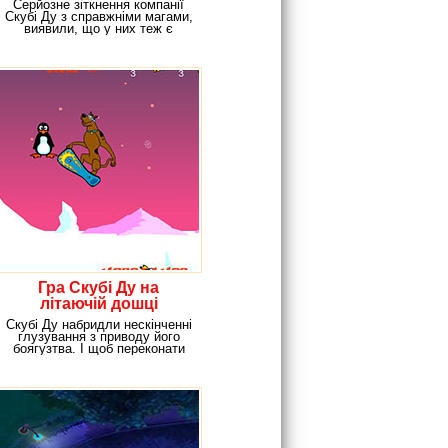
Серйозне зіткнення компанії
Скубі Ду з справжніми магами,
виявили, що у них теж є
чарівні
Гра Скубі Ду на
літаючій дошці
Скубі Ду набридли нескінченні
глузування з приводу його
боягузтва. І щоб переконати
всіх в тому,