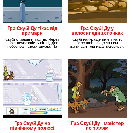
Гра Скубі Ду тікає від
Гра Скубі Ду у
примари
велосипедних гонках
Скубі страшний тюхтій. Через
Скубі найкраще вміє тікати,
свою неуважність він піддає
особливо, якщо за ним
небезпеці і своїх друзів. На
женуться товпища чудовиськ,
цей раз він
привидів та іншої
Гра Скубі Ду на
Гра Скубі Ду - майстер
північному полюсі
по зіллям