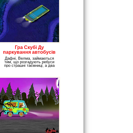
Гра Скубі Ду
паркування автобусів
Дафні, Велма, займаються
тим, що розгадують ребуси
про страшні таємниці, а два
напарника Скубі Ду