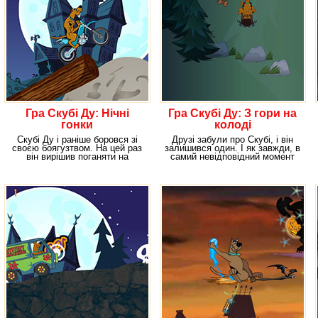
Гра Скубі Ду: Нічні
Гра Скубі Ду: З гори на
гонки
колоді
Скубі Ду і раніше боровся зі
Друзі забули про Скубі, і він
своєю боягузтвом. На цей раз
залишився один. І як завжди, в
він вирішив поганяти на
самий невідповідний момент
крутому байку,