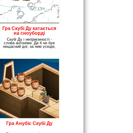
Гра Скубі Ду катається
на сноуборді
Скубі Ду і неприємності -
слова антоніми. Де б не був
нещасний дог, за ним усюди,
плетуться
Гра Анубіс Скубі Ду