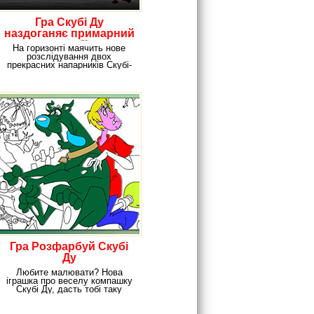
Гра Скубі Ду
наздоганяє примарний
автомобіль
На горизонті маячить нове
розслідування двох
прекрасних напарників Скубі-
Ду і Шеггі. Запрошуємо
Гра Розфарбуй Скубі
Ду
Любите малювати? Нова
іграшка про веселу компашку
Скубі Ду, дасть тобі таку
можливість. Вмикай