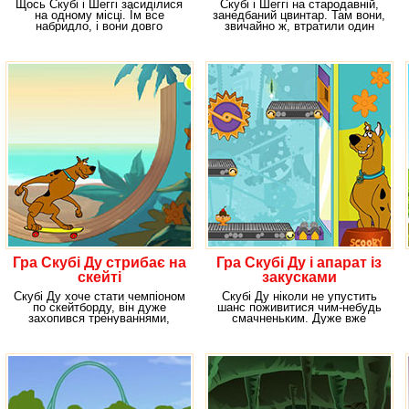
Щось Скубі і Шеггі засиділися
Скубі і Шеггі на стародавній,
на одному місці. Їм все
занедбаний цвинтар. Там вони,
набридло, і вони довго
звичайно ж, втратили один
думали, куди ж
одного, а з
Гра Скубі Ду стрибає на
Гра Скубі Ду і апарат із
скейті
закусками
Скубі Ду хоче стати чемпіоном
Скубі Ду ніколи не упустить
по скейтборду, він дуже
шанс поживитися чим-небудь
захопився тренуваннями,
смачненьким. Дуже вже
просто заганяв себе
любить смачно поїсти.