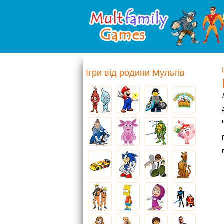
Ігри від родини Мультів