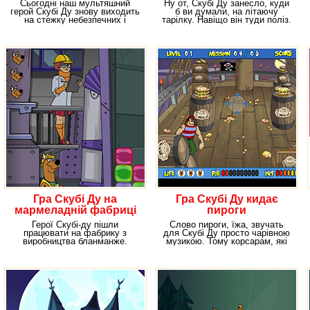
Сьогодні наш мультяшний
Ну от, Скубі Ду занесло, куди
герой Скубі Ду знову виходить
б ви думали, на літаючу
на стежку небезпечних і
тарілку. Навіщо він туди поліз.
захоплюючих пригод.
На це було
Гра Скубі Ду на
Гра Скубі Ду кидає
мармеладній фабриці
пироги
Герої Скубі-ду пішли
Слово пироги, їжа, звучать
працювати на фабрику з
для Скубі Ду просто чарівною
виробництва бланманже.
музикою. Тому корсарам, які
Робота ця цікава і
посміли
захоплююча.