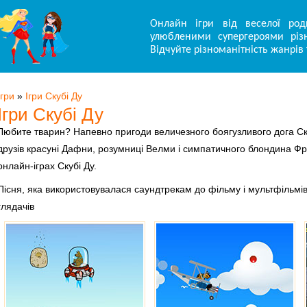
Онлайн ігри від веселої род
улюбленими супергероями різн
Відчуйте різноманітність жанрів 
Ігри
»
Ігри Скубі Ду
Ігри Скубі Ду
Любите тварин? Напевно пригоди величезного боягузливого дога Скуб
друзів красуні Дафни, розумниці Велми і симпатичного блондина Ф
онлайн-іграх Скубі Ду.
Пісня, яка використовувалася саундтрекам до фільму і мультфільмів 
глядачів