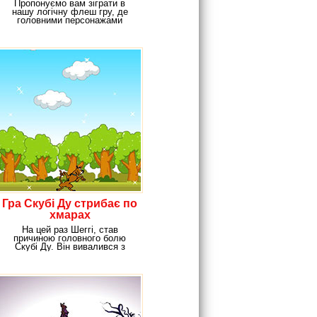
Пропонуємо вам зіграти в
нашу логічну флеш гру, де
головними персонажами
будуть герої знаменитого
Гра Скубі Ду стрибає по
хмарах
На цей раз Шеггі, став
причиною головного болю
Скубі Ду. Він вивалився з
повітряної кулі, і небо