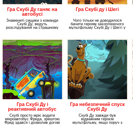
Гра Скубі Ду ганяє на
Гра Скубі ду і Шегі
автобусі
Знамениті сищики з команди
Чого тільки не доводилося
Скубі Ду, ведуть
бачити героям захоплюючого
розслідування на страшному
мультфільму Скубі Ду і Шеггі у
кладовищі, вони
своїх
Гра Скубі Ду і
Гра небезпечний спуск
реактивний автобус
Скубі Ду
Скубі просто мріє водити
Скубі Ду завжди був
мікроавтобус Фреда, зрештою
відважним героєм
Фред здався і дозволив догові
мультфільму, якщо поруч з
сісти за кермо
ним знаходилися його друзі.
Адже