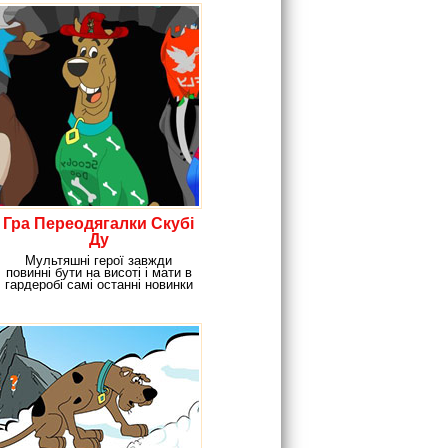
Гра Переодягалки Скубі
Ду
Мультяшні герої завжди
повинні бути на висоті і мати в
гардеробі самі останні новинки
одягу і