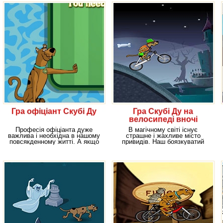
Гра офіціант Скубі Ду
Гра Скубі Ду на
велосипеді вночі
Професія офіціанта дуже
В магічному світі існує
важлива і необхідна в нашому
страшне і жахливе місто
повсякденному житті. А якщо
привидів. Наш боязкуватий
хороший офіціант,
пес, з якоїсь безглуздої