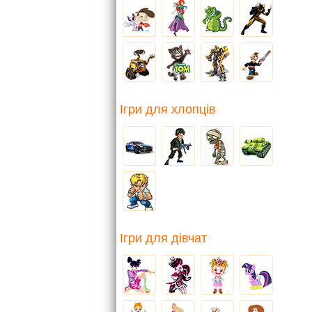
Ігри для хлопців
Ігри для дівчат