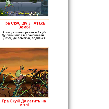
Гра Скубі Ду 3 : Атака
Зомбі
Хлопці сищики разом зі Скубі
Ду опинилися в Трансільванії,
у краї, де вампірів, водиться
стільки,
Гра Скубі Ду летить на
мітлі