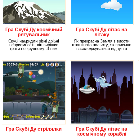
Гра Скубі Ду космічний
Гра Скубі Ду літає на
рятувальник
літаку
Скубі набридли різні дрібні
Як прекрасна Земля з висоти
неприємності, він вирішив
пташиного польоту, як приємно
грати по крупному. З ним
насолоджуватися відчуття
трапилася
свободи, вітру
Гра Скубі Ду стрілялки
Гра Скубі Ду літає на
космічному кораблі