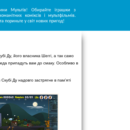
ини Мультів! Обирайте іграшки з
оманітних коміксів і мультфільмів.
та пориньте у світ нових пригод!
і Ду, його власника Шеггі, а так само
реда припадуть вам до смаку. Особливо в
Скубі Ду надовго застрягне в пам'яті