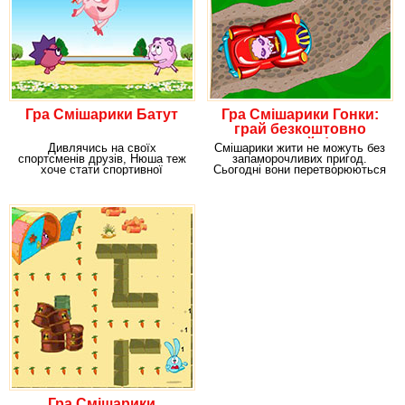
Гра Смішарики Батут
Гра Смішарики Гонки:
грай безкоштовно
онлайн!
Дивлячись на своїх
Смішарики жити не можуть без
спортсменів друзів, Нюша теж
запаморочливих пригод.
хоче стати спортивної
Сьогодні вони перетворюються
дівчиною. Для цього їй
на справжніх
Гра Смішарики