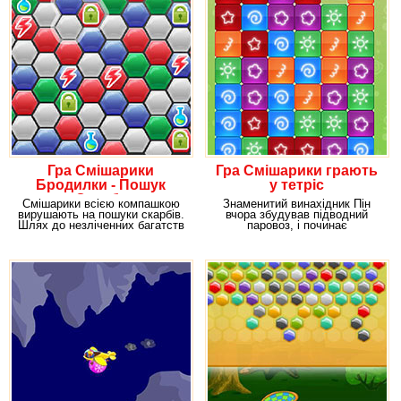
Гра Смішарики
Гра Смішарики грають
Бродилки - Пошук
у тетріс
Скарбу
Смішарики всією компашкою
Знаменитий винахідник Пін
вирушають на пошуки скарбів.
вчора збудував підводний
Шлях до незліченних багатств
паровоз, і починає
перегороджений
випробування. Але от біда,