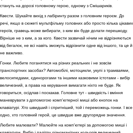
стануть на дорозі головному герою, одному з Смішариків.
Квести. Шукайте вихід з лабіринту разом з головним героєм. До
речі, якщо в сюжеті мультфільму головних або просто кілька цікавих
героїв, гравець може вибирати, з ким він буде долати перешкоду.
Вірніше не з ким, а за кого. Квести зазвичай нічим не відрізняються
від бегалок, не всі навіть зможуть відрізнити одне від іншого, та це й
не важливо.
Гонки. Любите поганятися на різних реальних і не зовсім
транспортних засобах? Автомобілі, мотоцикли, укупі з трамваями,
велосипедами, єдинорогами та іншими казковими істотами - вибір
величезний, а права на керування вимагати ніхто не буде. Як
говориться, осідлав і поскакав. Головне тут - швидкість і вміння
маневрувати з допомогою комп'ютерної миші або кнопок на
клавіатурі. Хто швидший і спритніший, той і переможець гонки. І все
одно, хто головний герой, це швидше вже другорядне значення.
Любите малювати? Малюйте на комп'ютері за допомогою миші і
клавіатури. Вибір і палітру різноманітних кольорів величезний,