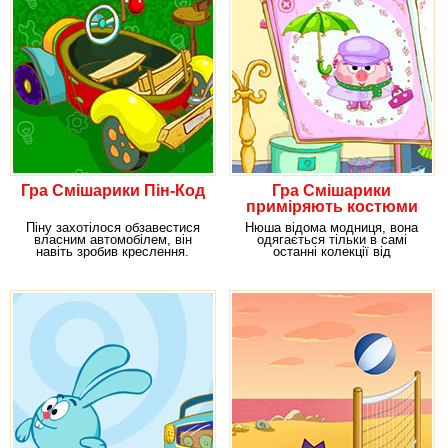
Гра Смішарики Пін-Код
Гра Смішарики
приміряють костюми
Піну захотілося обзавестися
Нюша відома модниця, вона
власним автомобілем, він
одягається тільки в самі
навіть зробив креслення.
останні колекції від
Тепер він
знаменитих кутюр'є. Вона