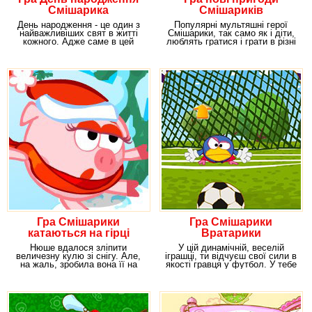
Смішарика
Смішариків
День народження - це один з
Популярні мультяшні герої
найважливіших свят в житті
Смішарики, так само як і діти,
кожного. Адже саме в цей
люблять гратися і грати в різні
день ви стаєте
ігри. А
Гра Смішарики
Гра Смішарики
катаються на гірці
Вратарики
Нюше вдалося зліпити
У цій динамічній, веселій
величезну кулю зі снігу. Але,
іграшці, ти відчуєш свої сили в
на жаль, зробила вона її на
якості гравця у футбол. У тебе
високій превисокой
є право