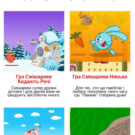
одну годину може
як ні в кого
Гра Смішарики
Гра Смішарики Нянька
Кидають Речі
Смішарики супер дружні
Для тих, хто ще пам'ятає і
дітлахи і для друзів вони не
любить популярну свого часу
шкодують абсолютно нічого.
гру "Пакман" створена дуже
Сьогодні вони
захоплююча