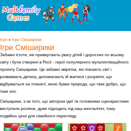
Ігри
»
Ігри Смішарики
Ігри Сміширики
Забавні істоти, які привертають увагу дітей і дорослих по всьому
світу і були створені в Росії - герої популярного мультиплікаційного
проекту Смішарики. Це забавні звірятка, які пізнають світ і
розвивають дитину, допомагають ій вчитися і розуміти, що
відбувається на планеті, якою буває природа, що таке добро, що
таке зло.
Смішарики, з-за того, що автором ідеї та головними сценаристами
виступили росіяни, дуже підходить під наш менталітет, тому
подвійно цінні для сімейного перегляду