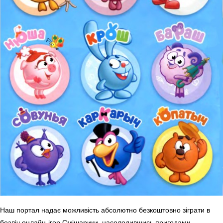
Наш портал надає можливість абсолютно безкоштовно зіграти в
безліч онлайн-ігор Смішарики, насолодившись пригодами