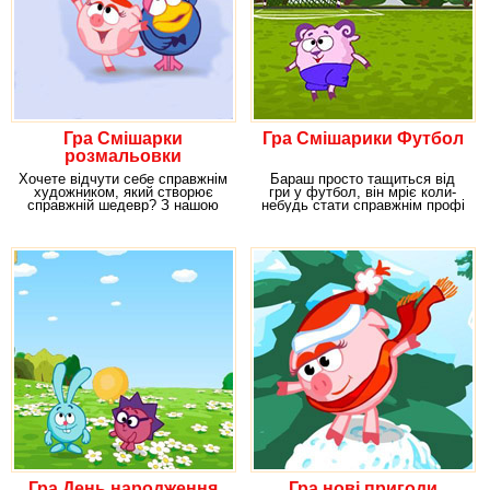
Гра Смішарки
Гра Смішарики Футбол
розмальовки
Хочете відчути себе справжнім
Бараш просто тащиться від
художником, який створює
гри у футбол, він мріє коли-
справжній шедевр? З нашою
небудь стати справжнім профі
грою
в цьому спорті.
Гра День народження
Гра нові пригоди