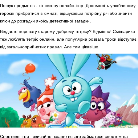
Пошук предметів - хіт сезону онлайн-ігор. Допоможіть улюбленому
героєві прибратися в кімнаті, відшукавши потрібну річ або знайти
ключ до розгадки якоїсь детективної загадки.
Віддаєте перевагу старому-доброму тетрісу? Відмінно! Смішарики
теж люблять тетріс онлайн, але популярна розвага трохи відступає
від загальноприйнятих правил. Але тим цікавіше.
Спортивні ігри - звичайно, краще всього займатися спортом на