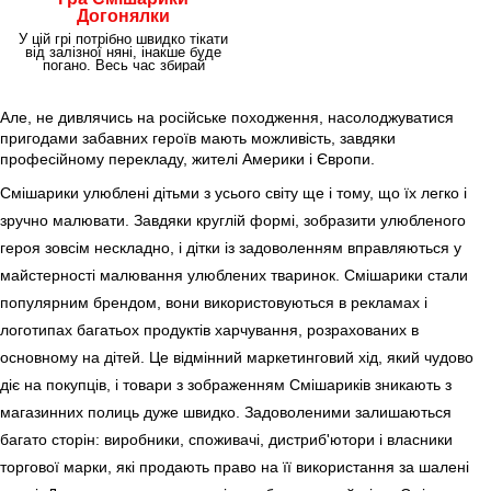
Догонялки
У цій грі потрібно швидко тікати
від залізної няні, інакше буде
погано. Весь час збирай
преміальні
Але, не дивлячись на російське походження, насолоджуватися
пригодами забавних героїв мають можливість, завдяки
професійному перекладу, жителі Америки і Європи.
Смішарики улюблені дітьми з усього світу ще і тому, що їх легко і
зручно малювати. Завдяки круглій формі, зобразити улюбленого
героя зовсім нескладно, і дітки із задоволенням вправляються у
майстерності малювання улюблених тваринок. Смішарики стали
популярним брендом, вони використовуються в рекламах і
логотипах багатьох продуктів харчування, розрахованих в
основному на дітей. Це відмінний маркетинговий хід, який чудово
діє на покупців, і товари з зображенням Смішариків зникають з
магазинних полиць дуже швидко. Задоволеними залишаються
багато сторін: виробники, споживачі, дистриб'ютори і власники
торгової марки, які продають право на її використання за шалені