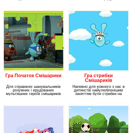
і яскравою
захоплююча гра, в
Гра Початок Смішарики
Гра стрибки
Смішариків
Для справжніх шанувальників
Напевно для кожного з нас в
розумних і ерудованих
дитинстві найулюбленішим
мультяшних героїв смішариків
заняттям були стрибки на
гра "Початок". У
руках наших батьків.