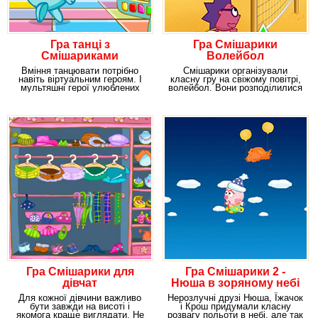
Гра танці з
Гра Смішарики
Смішариками
Волейбол
Вміння танцювати потрібно
Смішарики організували
навіть віртуальним героям. І
класну гру на свіжому повітрі,
мультяшні герої улюблених
волейбол. Вони розподілилися
мультфільмів
в команди по
Гра Смішарики для
Гра Смішарики 2 -
дівчат
Нюша в зоряному небі
Для кожної дівчини важливо
Нерозлучні друзі Нюша, Їжачок
бути завжди на висоті і
і Крош придумали класну
якомога краще виглядати. Не
розвагу польоти в небі, але так