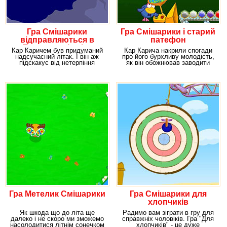
Гра Смішарики
Гра Смішарики і старий
відправляються в
патефон
Паралельні світи
Кар Каричем був придуманий
Кар Карича накрили спогади
надсучасний літак. І він аж
про його бурхливу молодість,
підскакує від нетерпіння
як він обожнював заводити
випробувати його в
старенький
Гра Метелик Смішарики
Гра Смішарики для
хлопчиків
Як шкода що до літа ще
Радимо вам зіграти в гру для
далеко і не скоро ми зможемо
справжніх чоловіків. Гра "Для
насолодитися літнім сонечком
хлопчиків" - це дуже