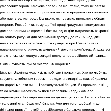
улюблених героїв. Ключове слово - безкоштовно, тому як багато
розробників онлайн-ігор пропонують свою продукцію за символічні
або навіть великі гроші. Від цього, як правило, програють обидві
сторони. Розробники, тому що їхні праці крадуться і зламуються
доморощеними хакерами, і батьки, адже діти витрачають їх кровні
на оплату рахунки для отримання доступу до гри. А іноді діти
намагаються скачати безкоштовну версію ігри Смішарики і в
навантаження отримують шкідливий вірус на комп'ютер. А адже всі
знають, скільки коштує сьогодні послуга професійного айтішника.
Якими бувають ігри за участю Смішариків?
Бігалки. Відмінна можливість побігати і погратися. Хто не любить,
керуючи улюбленим героєм, проходити складні шляхи, збираючи
по дорозі монети чи інші заохочувальні бонуси. Як правило, в кінці
такої бігалки належить битися з головним негідником або
перешкодою. Геймери називають це явище Босом. Битися з Босом
- головний етап будь якої бігалки. Але для того, щоб дійти до
фінішної прямої, потрібно розібратися з багатьма ворогами, які