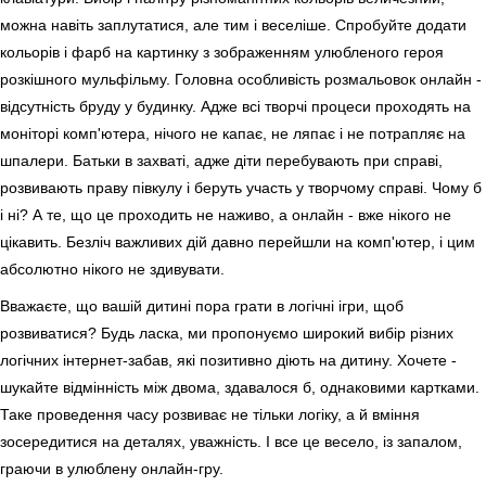
можна навіть заплутатися, але тим і веселіше. Спробуйте додати
кольорів і фарб на картинку з зображенням улюбленого героя
розкішного мульфільму. Головна особливість розмальовок онлайн -
відсутність бруду у будинку. Адже всі творчі процеси проходять на
моніторі комп'ютера, нічого не капає, не ляпає і не потрапляє на
шпалери. Батьки в захваті, адже діти перебувають при справі,
розвивають праву півкулу і беруть участь у творчому справі. Чому б
і ні? А те, що це проходить не наживо, а онлайн - вже нікого не
цікавить. Безліч важливих дій давно перейшли на комп'ютер, і цим
абсолютно нікого не здивувати.
Вважаєте, що вашій дитині пора грати в логічні ігри, щоб
розвиватися? Будь ласка, ми пропонуємо широкий вибір різних
логічних інтернет-забав, які позитивно діють на дитину. Хочете -
шукайте відмінність між двома, здавалося б, однаковими картками.
Таке проведення часу розвиває не тільки логіку, а й вміння
зосередитися на деталях, уважність. І все це весело, із запалом,
граючи в улюблену онлайн-гру.