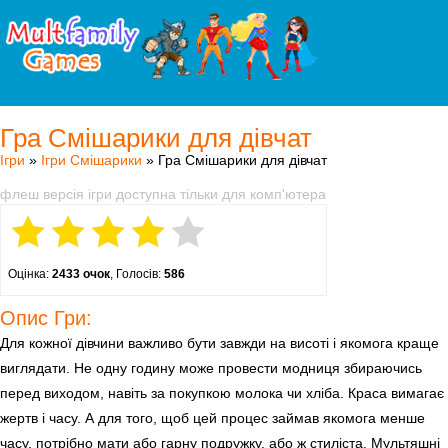
Гра Смішарики для дівчат
Ігри
»
Ігри Смішарики
» Гра Смішарики для дівчат
флеш версія ігри доступна тільки для комп'ютера
Оцінка:
2433 очок
, Голосів:
586
Опис Гри:
Для кожної дівчини важливо бути завжди на висоті і якомога краще
виглядати. Не одну годину може провести модниця збираючись
перед виходом, навіть за покупкою молока чи хліба. Краса вимагає
жертв і часу. А для того, щоб цей процес займав якомога менше
часу, потрібно мати або гарну подружку, або ж стиліста. Мультяшні