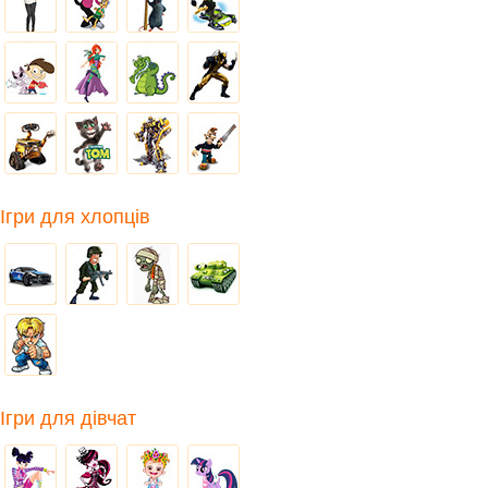
Ігри для хлопців
Ігри для дівчат