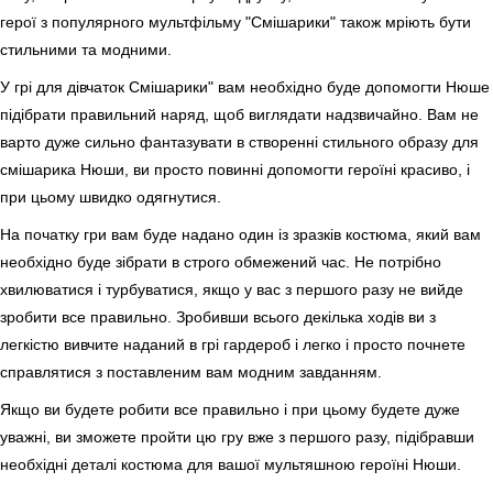
герої з популярного мультфільму "Смішарики" також мріють бути
стильними та модними.
У грі для дівчаток Смішарики" вам необхідно буде допомогти Нюше
підібрати правильний наряд, щоб виглядати надзвичайно. Вам не
варто дуже сильно фантазувати в створенні стильного образу для
смішарика Нюши, ви просто повинні допомогти героїні красиво, і
при цьому швидко одягнутися.
На початку гри вам буде надано один із зразків костюма, який вам
необхідно буде зібрати в строго обмежений час. Не потрібно
хвилюватися і турбуватися, якщо у вас з першого разу не вийде
зробити все правильно. Зробивши всього декілька ходів ви з
легкістю вивчите наданий в грі гардероб і легко і просто почнете
справлятися з поставленим вам модним завданням.
Якщо ви будете робити все правильно і при цьому будете дуже
уважні, ви зможете пройти цю гру вже з першого разу, підібравши
необхідні деталі костюма для вашої мультяшною героїні Нюши.