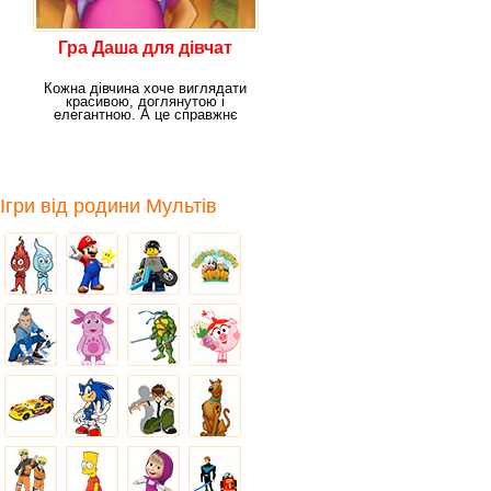
Гра Даша для дівчат
Кожна дівчина хоче виглядати
красивою, доглянутою і
елегантною. А це справжнє
мистецтво! Адже
Ігри від родини Мультів