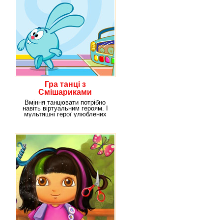
Гра танці з
Смішариками
Вміння танцювати потрібно
навіть віртуальним героям. І
мультяшні герої улюблених
мультфільмів