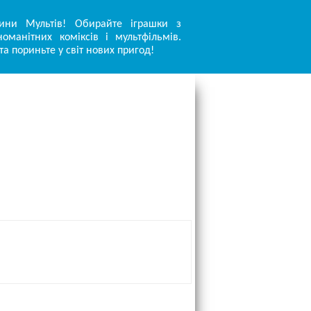
ини Мультів! Обирайте іграшки з
оманітних коміксів і мультфільмів.
та пориньте у світ нових пригод!