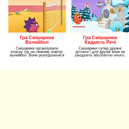
Гра Смішарики
Гра Смішарики
Волейбол
Кидають Речі
Смішарики організували
Смішарики супер дружні
класну гру на свіжому повітрі,
дітлахи і для друзів вони не
волейбол. Вони розподілилися
шкодують абсолютно нічого.
в команди по
Сьогодні вони