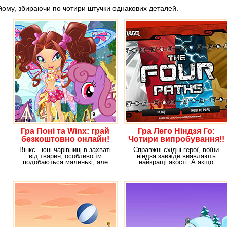
йому, збираючи по чотири штучки однакових деталей.
Гра Поні та Winx: грай
Гра Лего Ніндзя Го:
безкоштовно онлайн!
Чотири випробування!!
Вінкс - юні чарівниці в захваті
Справжні східні герої, воїни
від тварин, особливо їм
ніндзя завжди виявляють
подобаються маленькі, але
найкращі якості. А якщо
витончені поні.
відбудуться змагання