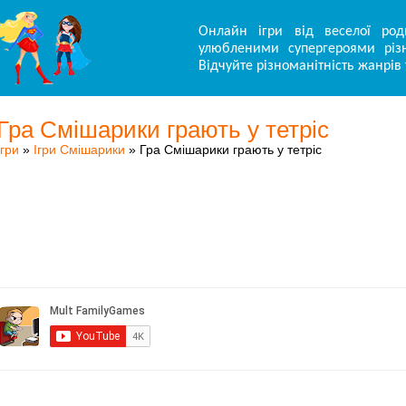
Онлайн ігри від веселої род
улюбленими супергероями різн
Відчуйте різноманітність жанрів 
Гра Смішарики грають у тетріс
Ігри
»
Ігри Смішарики
» Гра Смішарики грають у тетріс