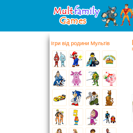
Ігри від родини Мультів