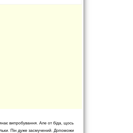
инає випробування. Але от біда, щось
альки. Пін дуже засмучений. Допоможи