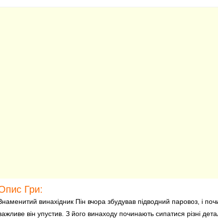
Опис Гри:
Знаменитий винахідник Пін вчора збудував підводний паровоз, і поч
важливе він упустив. З його винаходу починають сипатися різні дет