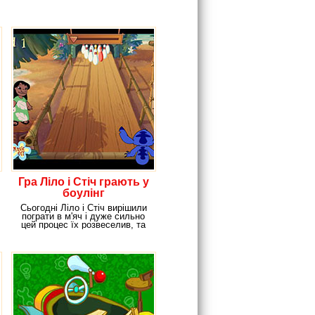
Гра Ліло і Стіч грають у
боулінг
Сьогодні Ліло і Стіч вирішили
пограти в м'яч і дуже сильно
цей процес їх розвеселив, та
до кінця