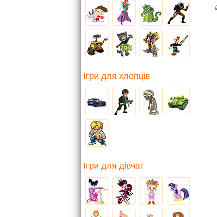
Ігри для хлопців
Ігри для дівчат