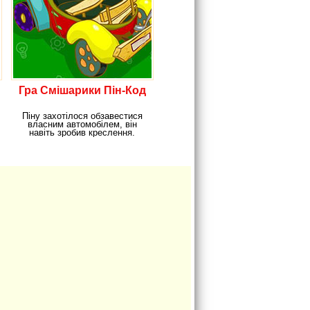
Гра Смішарики Пін-Код
Піну захотілося обзавестися
власним автомобілем, він
навіть зробив креслення.
Тепер він