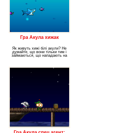
Гра Акула хижак
Як живуть хижі білі акули? Не
думайте, що вони тільки тим і
займаються, що нападають на
людей.
Гра Акула спец агент: