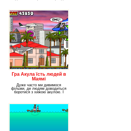
Не все так
Гра Акула їсть людей в
Маямі
Дуже часто ми дивимося
фільми, де людям доводиться
боротися з хижою акулою. І
найчастіше ми