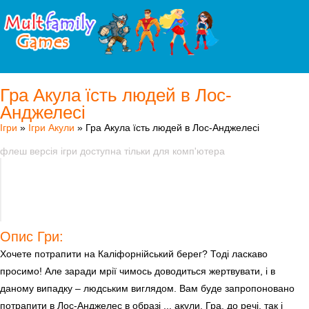
Гра Акула їсть людей в Лос-
Анджелесі
Ігри
»
Ігри Акули
» Гра Акула їсть людей в Лос-Анджелесі
флеш версія ігри доступна тільки для комп'ютера
Опис Гри:
Хочете потрапити на Каліфорнійський берег? Тоді ласкаво
просимо! Але заради мрії чимось доводиться жертвувати, і в
даному випадку – людським виглядом. Вам буде запропоновано
потрапити в Лос-Анджелес в образі ... акули. Гра, до речі, так і