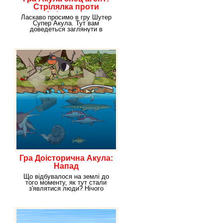
Стрілялка проти
Алігаторів
Ласкаво просимо в гру Шутер
Супер Акула. Тут вам
доведеться заглянути в
жахливе майбутнє, світ,
Гра Доісторична Акула:
Напад
Що відбувалося на землі до
того моменту, як тут стали
з'являтися люди? Нічого
нового ви не