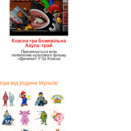
Класна гра Божевільна
Акула: грай
безкоштовно в
Присвячується всім
браузері!
любителям культового фільму
«Щелепи»! У Грі Класна
Божевільна Акула буде навіть
Ігри від родини Мультів