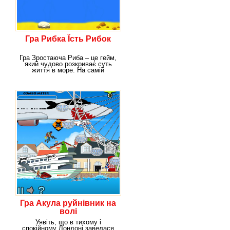
Гра Рибка Їсть Рибок
Гра Зростаюча Риба – це гейм,
який чудово розкриває суть
життя в море. На самій
глибині, як
Гра Акула руйнівник на
волі
Уявіть, що в тихому і
спокійному Лондоні завелася