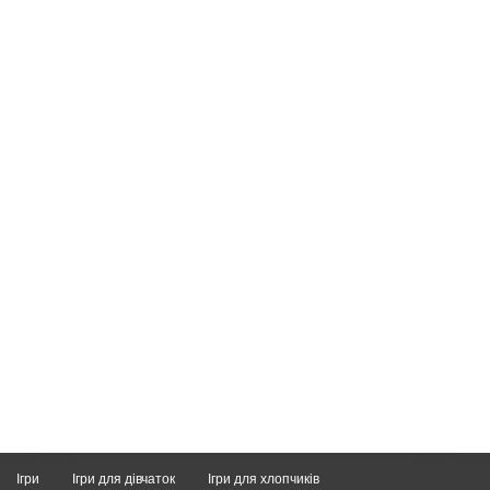
Ігри
Ігри для дівчаток
Ігри для хлопчиків