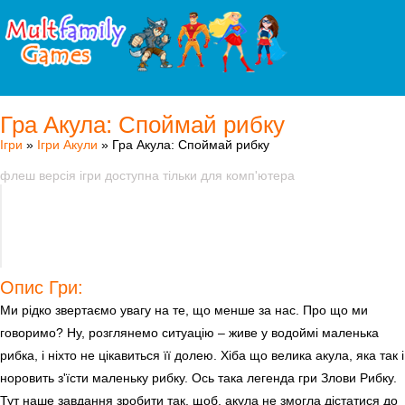
Гра Акула: Споймай рибку
Ігри
»
Ігри Акули
» Гра Акула: Споймай рибку
флеш версія ігри доступна тільки для комп'ютера
Опис Гри:
Ми рідко звертаємо увагу на те, що менше за нас. Про що ми
говоримо? Ну, розглянемо ситуацію – живе у водоймі маленька
рибка, і ніхто не цікавиться її долею. Хіба що велика акула, яка так і
норовить з'їсти маленьку рибку. Ось така легенда гри Злови Рибку.
Тут наше завдання зробити так, щоб, акула не змогла дістатися до