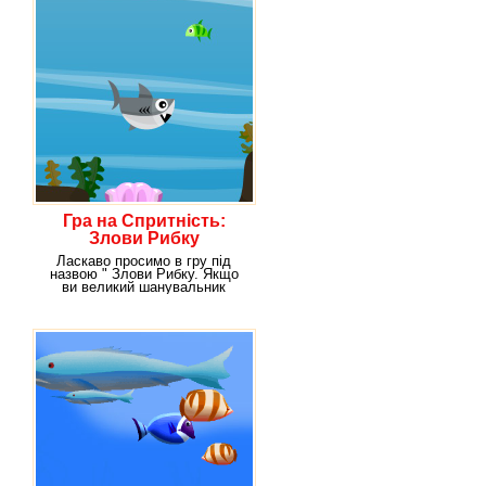
Гра на Спритність:
Злови Рибку
Ласкаво просимо в гру під
назвою " Злови Рибку. Якщо
ви великий шанувальник
риболовлі, знаєте, як