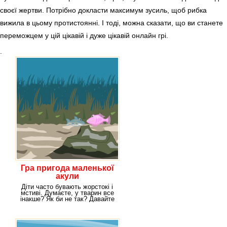
своєї жертви. Потрібно докласти максимум зусиль, щоб рибка
вижила в цьому протистоянні. І тоді, можна сказати, що ви станете
переможцем у цій цікавій і дуже цікавій онлайн грі.
.
Гра пригода маленької
акули
Діти часто бувають жорстокі і
мстиві. Думаєте, у тварин все
інакше? Як би не так? Давайте