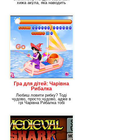
хижа акула, яка наводить
страху на всіх жителів
Гра для дітей: Чарівна
Рибалка
Любиш ловити рибку? Тоді
чудово, просто чудово, адже в
грі Чарівна Рибалка тобі
доведеться