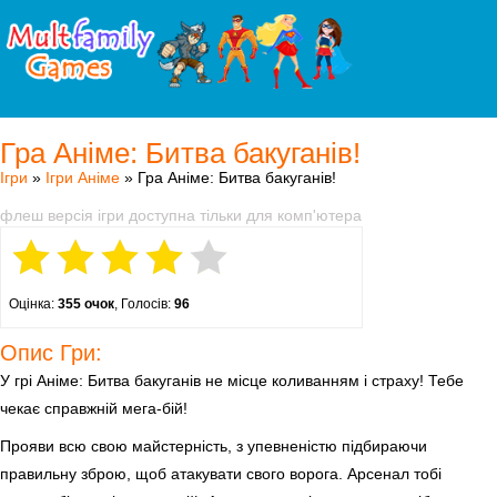
Гра Аніме: Битва бакуганів!
Ігри
»
Ігри Аніме
» Гра Аніме: Битва бакуганів!
флеш версія ігри доступна тільки для комп'ютера
Оцінка:
355 очок
, Голосів:
96
Опис Гри:
У грі Аніме: Битва бакуганів не місце коливанням і страху! Тебе
чекає справжній мега-бій!
Прояви всю свою майстерність, з упевненістю підбираючи
правильну зброю, щоб атакувати свого ворога. Арсенал тобі