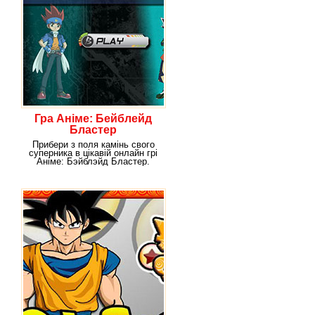
Гра Аніме: Бейблейд
Бластер
Прибери з поля камінь свого
суперника в цікавій онлайн грі
Аніме: Бэйблэйд Бластер.
Покажи свою