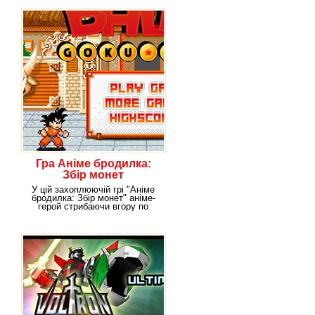
Гра Аніме бродилка:
Збір монет
У цій захоплюючій грі "Аніме
бродилка: Збір монет" аніме-
герой стрибаючи вгору по
платформах