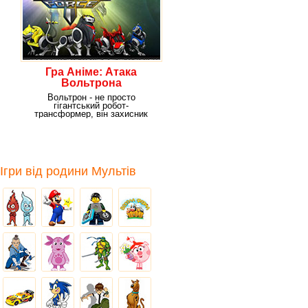
Гра Аніме: Атака
Вольтрона
Вольтрон - не просто
гігантський робот-
трансформер, він захисник
всесвіту!І завдання перед ним
Ігри від родини Мультів