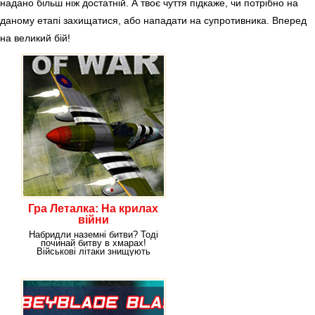
надано більш ніж достатній. А твоє чуття підкаже, чи потрібно на
даному етапі захищатися, або нападати на супротивника. Вперед
на великий бій!
Гра Леталка: На крилах
війни
Набридли наземні битви? Тоді
починай битву в хмарах!
Військові літаки знищують
ворога без натяку