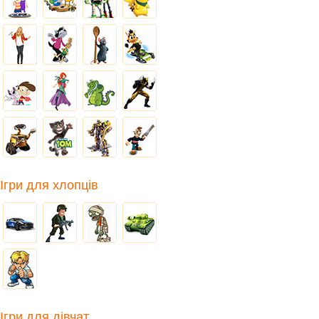
Ігри для хлопців
Ігри для дівчат