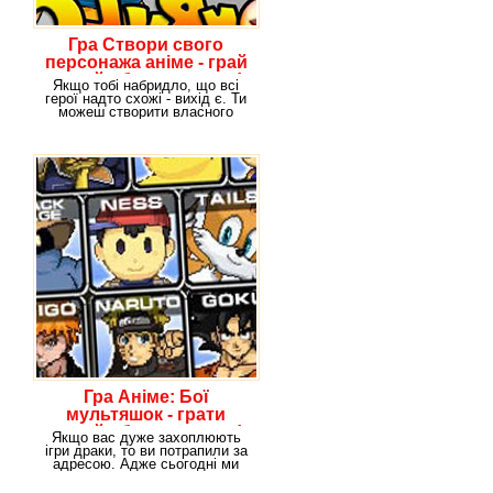
Гра Створи свого
персонажа аніме - грай
онлайн безкоштовно!
Якщо тобі набридло, що всі
герої надто схожі - вихід є. Ти
можеш створити власного
ідеального
Гра Аніме: Бої
мультяшок - грати
онлайн безкоштовно!
Якщо вас дуже захоплюють
ігри драки, то ви потрапили за
адресою. Адже сьогодні ми
пропонуємо вам