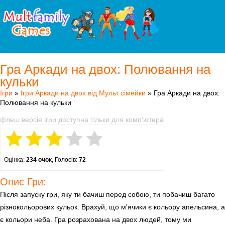
Гра Аркади на двох: Полювання на
кульки
Ігри
»
Ігри Аркади на двох від Мульт сімейки
» Гра Аркади на двох:
Полювання на кульки
флеш версія ігри доступна тільки для комп'ютера
Оцінка:
234 очок
, Голосів:
72
Опис Гри:
Після запуску гри, яку ти бачиш перед собою, ти побачиш багато
різнокольорових кульок. Врахуй, що м'ячики є кольору апельсина, а
є кольори неба. Гра розрахована на двох людей, тому ми