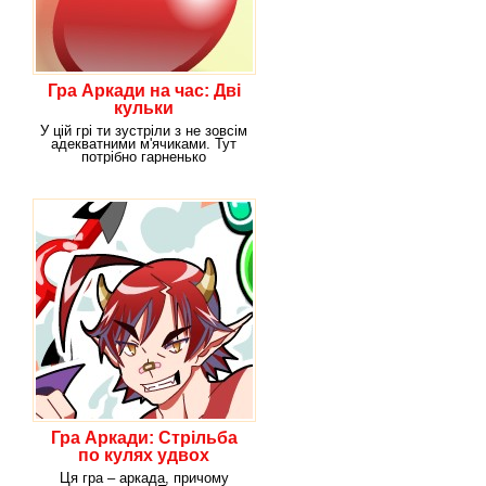
Гра Аркади на час: Дві
кульки
У цій грі ти зустріли з не зовсім
адекватними м'ячиками. Тут
потрібно гарненько
заспокоїтися перед
Гра Аркади: Стрільба
по кулях удвох
Ця гра – аркада, причому