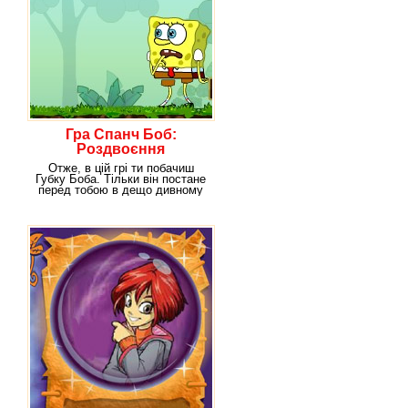
Гра Спанч Боб:
Роздвоєння
Отже, в цій грі ти побачиш
Губку Боба. Тільки він постане
перед тобою в дещо дивному
образі. Тому