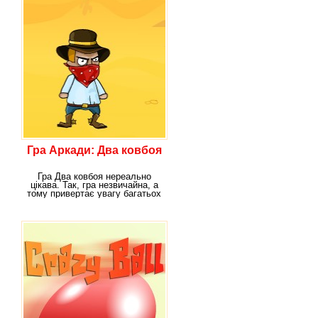
Гра Аркади: Два ковбоя
Гра Два ковбоя нереально
цікава. Так, гра незвичайна, а
тому привертає увагу багатьох
гравців.