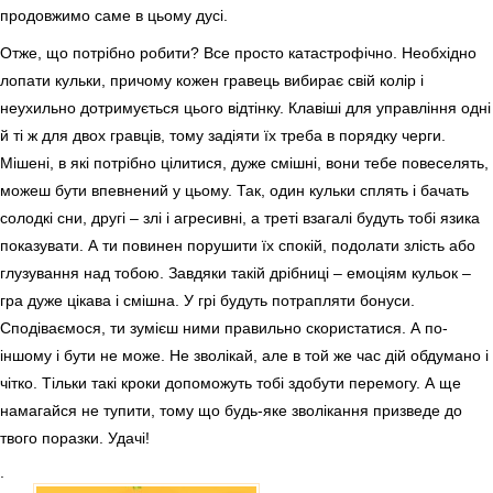
продовжимо саме в цьому дусі.
Отже, що потрібно робити? Все просто катастрофічно. Необхідно
лопати кульки, причому кожен гравець вибирає свій колір і
неухильно дотримується цього відтінку. Клавіші для управління одні
й ті ж для двох гравців, тому задіяти їх треба в порядку черги.
Мішені, в які потрібно цілитися, дуже смішні, вони тебе повеселять,
можеш бути впевнений у цьому. Так, один кульки сплять і бачать
солодкі сни, другі – злі і агресивні, а треті взагалі будуть тобі язика
показувати. А ти повинен порушити їх спокій, подолати злість або
глузування над тобою. Завдяки такій дрібниці – емоціям кульок –
гра дуже цікава і смішна. У грі будуть потрапляти бонуси.
Сподіваємося, ти зумієш ними правильно скористатися. А по-
іншому і бути не може. Не зволікай, але в той же час дій обдумано і
чітко. Тільки такі кроки допоможуть тобі здобути перемогу. А ще
намагайся не тупити, тому що будь-яке зволікання призведе до
твого поразки. Удачі!
.