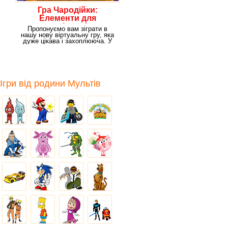
Гра Чародійки:
Елементи для
чарівниці
Пропонуємо вам зіграти в
нашу нову віртуальну гру, яка
дуже цікава і захоплююча. У
грі ви зможете
Ігри від родини Мультів