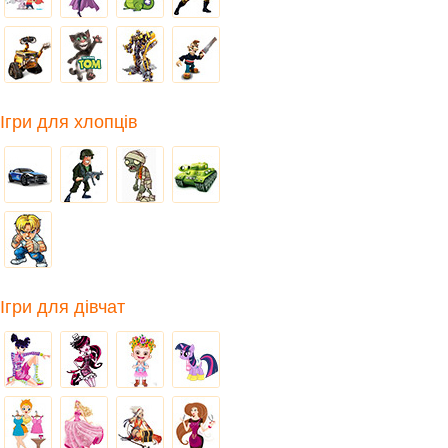
Ігри для хлопців
Ігри для дівчат