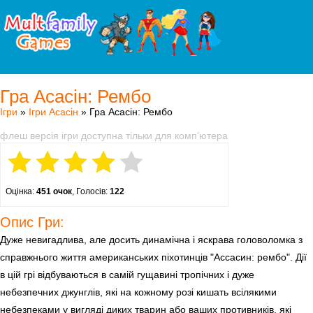
Гра Асасін: Рембо
Ігри
»
Ігри Асасін
» Гра Асасін: Рембо
флеш версія ігри доступна тільки для комп'ютера
Оцінка:
451 очок
, Голосів:
122
Опис Гри:
Дуже невигадлива, але досить динамічна і яскрава головоломка з
справжнього життя американських піхотинців "Ассасин: рембо". Дії
в цій грі відбуваються в самій гущавині тропічних і дуже
небезпечних джунглів, які на кожному розі кишать всілякими
небезпеками у вигляді диких тварин або ваших противників, які