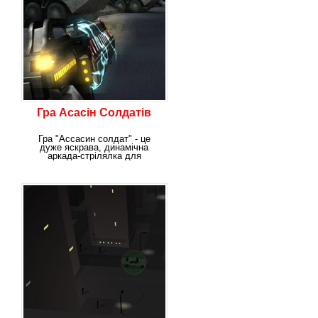
Гра Асасін Солдатів
Гра "Ассасин солдат" - це
дуже яскрава, динамічна
аркада-стрілялка для
справжніх шанувальників