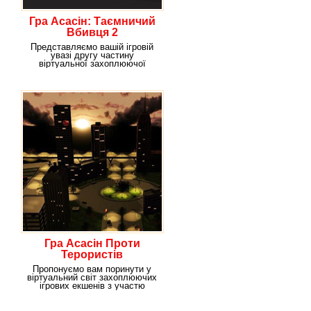
Гра Асасін: Таємничий
Вбивця 2
Представляємо вашій ігровій
увазі другу частину
віртуальної захоплюючої
пригодницької саги про
Гра Асасін Проти
Терористів
Пропонуємо вам поринути у
віртуальний світ захоплюючих
ігрових екшенів з участю
терористів,