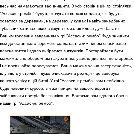
весь час намагаються вас знищити. З усіх сторін в цій грі стрілялки
"Ассасин: рембо" будуть оточувати ворожі солдати, які будуть
ховатися за деревами, на деревах, у кущах і навіть занедбаних
тубільних хатинах, яких в джунглях залишилося дуже багато.
Вашим головним завданням у грі "Ассасин: рембо" буде знищити
всіх до останнього ворожого солдата, і таким чином спаси ваше
власне життя і вдало вибратися з джунглів. Постарайтеся бути
максимально обережним і акуратним, уважно дивіться по сторонах
і не поспішайте пересуватися. Ваша максимальна зосередженість,
влучність у стрільбі і дуже блискавична реакція - це запорука
вашого успіху в цій битві. У грі "Ассасин: рембо" вам необхідно
буде наводити курсор, він же приціл, на вашого ворога і
здійснювати постріл без зволікання. Бажаємо вам вдалого бою в
нашій грі "Ассасин: рембо".
.