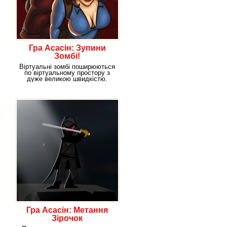
Гра Асасін: Зупини
Зомбі!
Віртуальні зомбі поширюються
по віртуальному простору з
дуже великою швидкістю.
Вони всі шукають
Гра Асасін: Метання
Зірочок