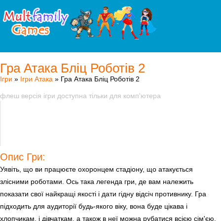
Гра Атака Бліц Роботів 2
Ігри
»
Ігри Атака
» Гра Атака Бліц Роботів 2
флеш версія ігри доступна тільки для комп'ютера
Опис Гри:
Уявіть, що ви працюєте охоронцем стадіону, що атакується
злісними роботами. Ось така легенда гри, де вам належить
показати свої найкращі якості і дати гідну відсіч противнику. Гра
підходить для аудиторії будь-якого віку, вона буде цікава і
хлопчикам, і дівчаткам, а також в неї можна рубатися всією сім'єю,