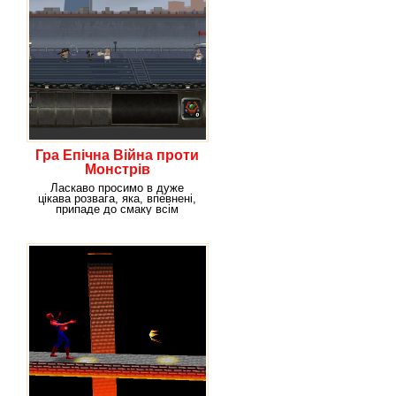
Гра Епічна Війна проти
Монстрів
Ласкаво просимо в дуже
цікава розвага, яка, впевнені,
припаде до смаку всім
представникам