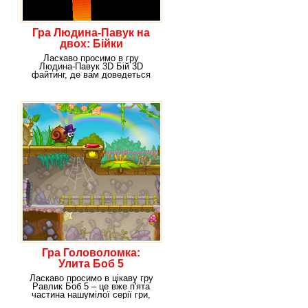
Гра Людина-Павук на
двох: Бійки
Ласкаво просимо в гру
Людина-Павук 3D Бій 3D
файтинг, де вам доведеться
продемонструвати
Гра Головоломка:
Улита Боб 5
Ласкаво просимо в цікаву гру
Равлик Боб 5 – це вже п'ята
частина нашумілої серії гри,
яка