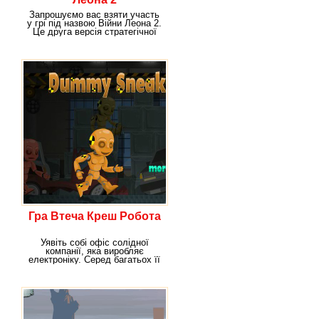
Запрошуємо вас взяти участь
у грі під назвою Війни Леона 2.
Це друга версія стратегічної
гри, яка
Гра Втеча Креш Робота
Уявіть собі офіс солідної
компанії, яка виробляє
електроніку. Серед багатьох її
товарів є і