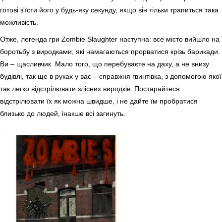
готові з'їсти його у будь-яку секунду, якщо він тільки трапиться така
можливість.
Отже, легенда гри Zombie Slaughter наступна: все місто вийшло на
боротьбу з виродками, які намагаються прорватися крізь барикади.
Ви – щасливчик. Мало того, що перебуваєте на даху, а не внизу
будівлі, так ще в руках у вас – справжня гвинтівка, з допомогою якої
так легко відстрілювати злісних виродків. Постарайтеся
відстрілювати їх як можна швидше, і не дайте їм пробратися
близько до людей, інакше всі загинуть.
.