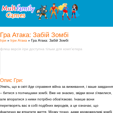
Гра Атака: Забій Зомбі
Ігри
»
Ігри Атака
» Гра Атака: Забій Зомбі
флеш версія ігри доступна тільки для комп'ютера
Опис Гри:
Уявіть, що в світі йде справжня війна за виживання, і ваше завдання
– битися з полчищами зомбі. Вже не знаємо, звідки вони з'явилися,
але впоратися з ними потрібно обов'язково. Інакше вони
перетворять вас в собі подібних виродків, а це означає, що
фактично ви втратите життя. Мозку точно, адже кровожерливі зомбі