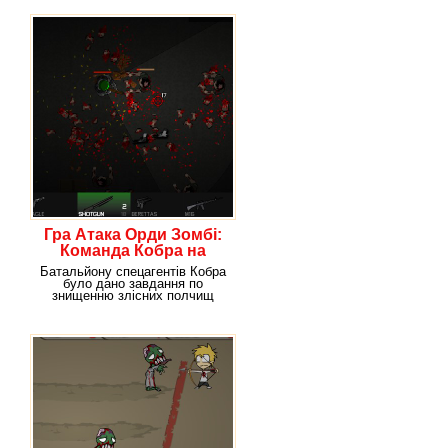
Гра Атака Орди Зомбі:
Команда Кобра на
виживання вид зверху
Батальйону спецагентів Кобра
було дано завдання по
знищенню злісних полчищ
Зомбі. Ось це завдання,