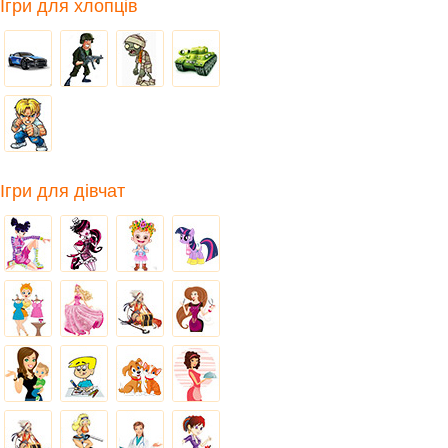
Ігри для хлопців
Ігри для дівчат