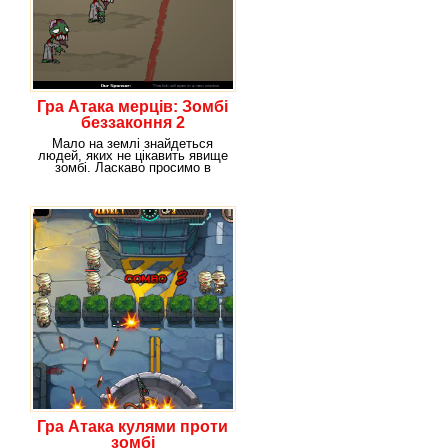
Гра Атака мерців: Зомбі
беззаконня 2
Мало на землі знайдеться
людей, яких не цікавить явище
зомбі. Ласкаво просимо в
класичну
Гра Атака кулями проти
зомбі