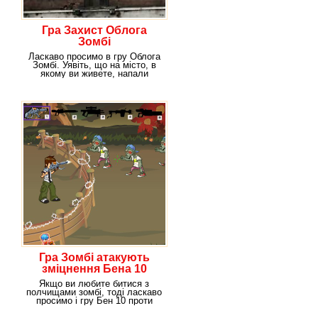
Гра Захист Облога
Зомбі
Ласкаво просимо в гру Облога
Зомбі. Уявіть, що на місто, в
якому ви живете, напали
натовпу зомбі.
Гра Зомбі атакують
зміцнення Бена 10
Якщо ви любите битися з
полчищами зомбі, тоді ласкаво
просимо і гру Бен 10 проти
Зомбі. Легенда її