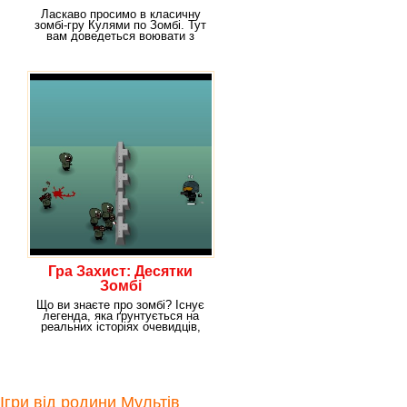
Ласкаво просимо в класичну
зомбі-гру Кулями по Зомбі. Тут
вам доведеться воювати з
дивними
Гра Захист: Десятки
Зомбі
Що ви знаєте про зомбі? Існує
легенда, яка ґрунтується на
реальних історіях очевидців,
що зомбі
Ігри від родини Мультів