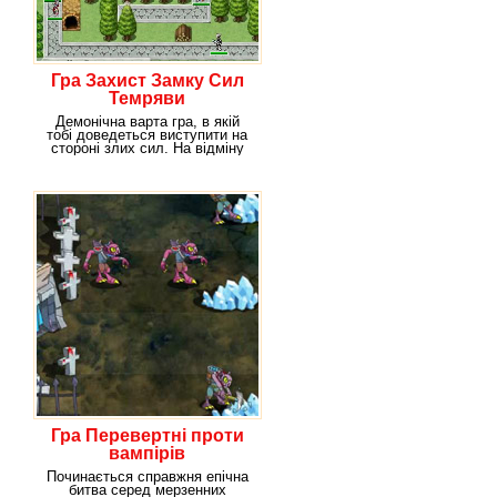
Гра Захист Замку Сил
Темряви
Демонічна варта гра, в якій
тобі доведеться виступити на
стороні злих сил. На відміну
від подібних
Гра Перевертні проти
вампірів
Починається справжня епічна
битва серед мерзенних