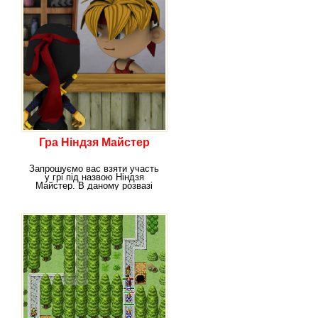
Гра Ніндзя Майстер
Запрошуємо вас взяти участь
у грі під назвою Ніндзя
Майстер. В даному розвазі
знайдеться місце