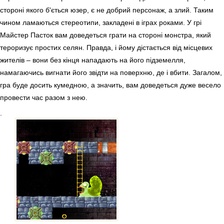
стороні якого б'ється юзер, є не добрий персонаж, а злий. Таким
чином ламаються стереотипи, закладені в іграх роками. У грі
Майстер Пасток вам доведеться грати на стороні монстра, який
тероризує простих селян. Правда, і йому дістається від місцевих
жителів – вони без кінця нападають на його підземелля,
намагаючись вигнати його звідти на поверхню, де і вбити. Загалом,
гра буде досить кумедною, а значить, вам доведеться дуже весело
провести час разом з нею.
.