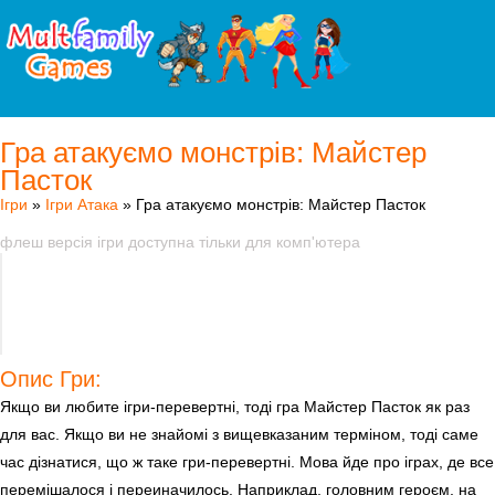
Гра атакуємо монстрів: Майстер
Пасток
Ігри
»
Ігри Атака
» Гра атакуємо монстрів: Майстер Пасток
флеш версія ігри доступна тільки для комп'ютера
Опис Гри:
Якщо ви любите ігри-перевертні, тоді гра Майстер Пасток як раз
для вас. Якщо ви не знайомі з вищевказаним терміном, тоді саме
час дізнатися, що ж таке гри-перевертні. Мова йде про іграх, де все
перемішалося і переиначилось. Наприклад, головним героєм, на