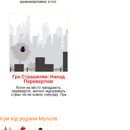
кровожерливих істот.
Потрапити на яку ви зможете
Гра Страшилки: Напад
Перевертнів
Коли на місто нападають
перевертні, жителі відчувають
страх чи не кожну секунду. Гра
Vox Populi
Ігри від родини Мультів