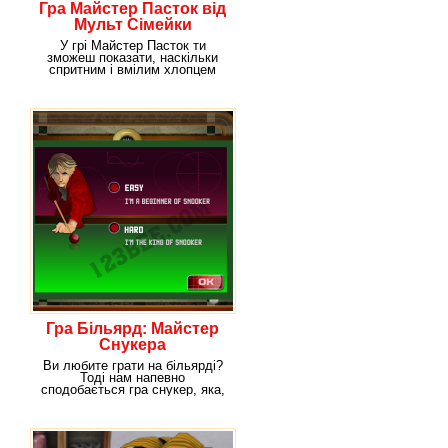
Гра Майстер Пасток від
Мульт Сімейки
У грі Майстер Пасток ти
зможеш показати, наскільки
спритним і вмілим хлопцем
являєшся. Для початку
Гра Більярд: Майстер
Снукера
Ви любите грати на більярді?
Тоді нам напевно
сподобається гра снукер, яка,
в принципі, ні чим не