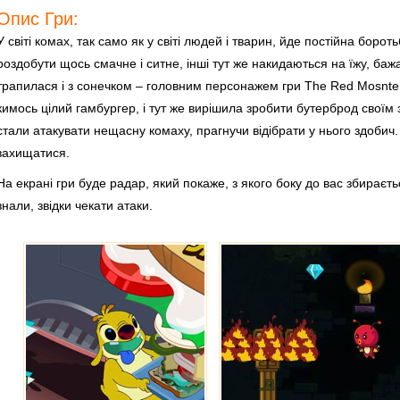
Опис Гри:
У світі комах, так само як у світі людей і тварин, йде постійна борот
роздобути щось смачне і ситне, інші тут же накидаються на їжу, баж
трапилася і з сонечком – головним персонажем гри The Red Mosnte
кимось цілий гамбургер, і тут же вирішила зробити бутерброд своїм з
стали атакувати нещасну комаху, прагнучи відібрати у нього здобич.
захищатися.
На екрані гри буде радар, який покаже, з якого боку до вас збираєть
знали, звідки чекати атаки.