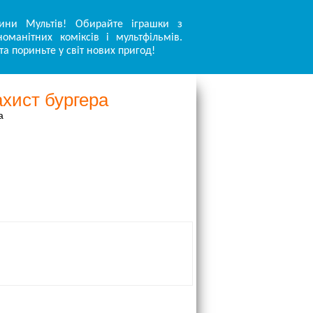
ини Мультів! Обирайте іграшки з
оманітних коміксів і мультфільмів.
та пориньте у світ нових пригод!
ахист бургера
а