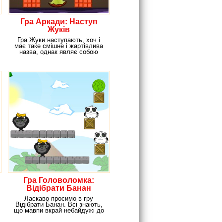
Гра Аркади: Наступ
Жуків
Гра Жуки наступають, хоч і
має таке смішне і жартівлива
назва, однак являє собою
досить серйозну і
Гра Головоломка:
Відібрати Банан
Ласкаво просимо в гру
Відібрати Банан. Всі знають,
що мавпи вкрай небайдужі до
бананів. Жовте