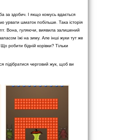
ьба за здобич. І якщо комусь вдається
аю урвати шматок побільше. Така історія
rrr. Вона, гуляючи, виявила залишений
апасом їжі на зиму. Але інші жуки тут же
 Що робити бідній корівки? Тільки
ся підібратися черговий жук, щоб ви