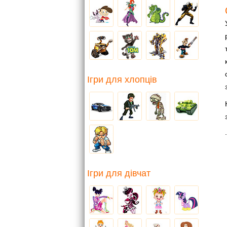
Ігри для хлопців
.
Ігри для дівчат