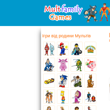
Ігри від родини Мультів