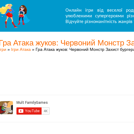
Онлайн ігри від веселої род
улюбленими супергероями різн
Відчуйте різноманітність жанрів 
Гра Атака жуков: Червоний Монстр З
Ігри
»
Ігри Атака
» Гра Атака жуков: Червоний Монстр Захист бургер