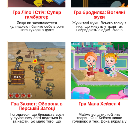
Гра Ліло і Стіч: Супер
Гра бродилка: Вогняні
гамбургер
жуки
Якщо ви захоплюєтеся
Жуки такі жуки. Всього толку з
кулінарією і бачите себе в ролі
них, що живуть у траві так
шеф-кухаря в дуже
набридають людям. Але в
популярному ресторані, то
нашій грі
Гра Захист: Оборона в
Гра Мала Хейзел 4
Перській Затоці
Погодьтеся, що більшість воєн
Майже всі діти люблять
у сучасному світі ведеться із-
тварин. Он і Хейзел киває
за нафти. Бо мало того, що
головою: я теж. Вона зібрала у
вона є
себе вдома мало не