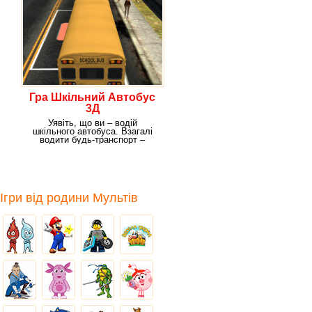
Гра Шкільний Автобус
3Д
Уявіть, що ви – водій
шкільного автобуса. Взагалі
водити будь-транспорт –
справа дуже
Ігри від родини Мультів