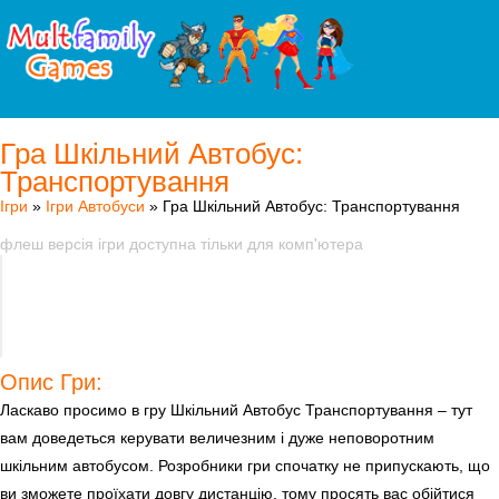
Гра Шкільний Автобус:
Транспортування
Ігри
»
Ігри Автобуси
» Гра Шкільний Автобус: Транспортування
флеш версія ігри доступна тільки для комп'ютера
Опис Гри:
Ласкаво просимо в гру Шкільний Автобус Транспортування – тут
вам доведеться керувати величезним і дуже неповоротним
шкільним автобусом. Розробники гри спочатку не припускають, що
ви зможете проїхати довгу дистанцію, тому просять вас обійтися