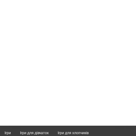
Ігри
Ігри для дівчаток
Ігри для хлопчиків