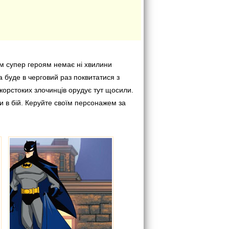
им супер героям немає ні хвилини
ба буде в черговий раз поквитатися з
 жорстоких злочинців орудує тут щосили.
и в бій. Керуйте своїм персонажем за