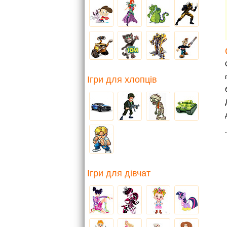
Ігри для хлопців
.
Ігри для дівчат