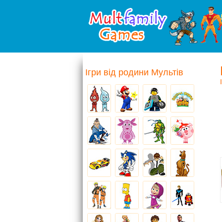
Ігри від родини Мультів