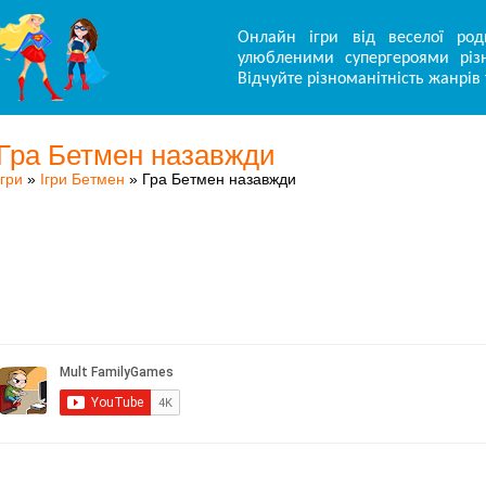
Онлайн ігри від веселої род
улюбленими супергероями різн
Відчуйте різноманітність жанрів 
Гра Бетмен назавжди
Ігри
»
Ігри Бетмен
» Гра Бетмен назавжди