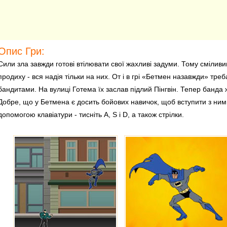
Опис Гри:
Сили зла завжди готові втілювати свої жахливі задуми. Тому смілив
продиху - вся надія тільки на них. От і в грі «Бетмен назавжди» тре
бандитами. На вулиці Готема їх заслав підлий Пінгвін. Тепер банда
Добре, що у Бетмена є досить бойових навичок, щоб вступити з ним
допомогою клавіатури - тисніть A, S і D, а також стрілки.