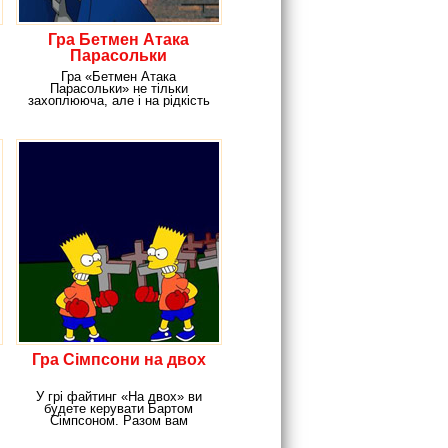
Гра Бетмен Атака
Парасольки
Гра «Бетмен Атака
Парасольки» не тільки
захоплююча, але і на рідкість
інтригуюча. Компанію тобі
Гра Сімпсони на двох
У грі файтинг «На двох» ви
будете керувати Бартом
Сімпсоном. Разом вам
необхідно вступити в