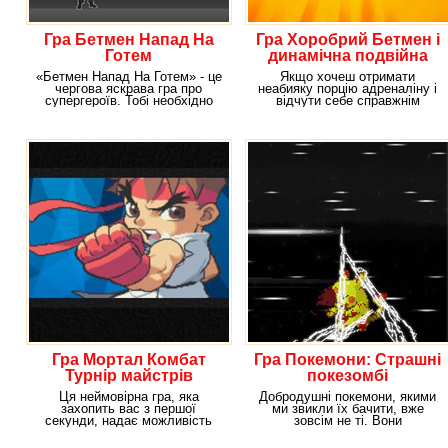
Гра Бетмен Напад На
Гра Хоробрий Бетмен і
Готем
динамічна подвійна
команда
«Бетмен Напад На Готем» - це
Якщо хочеш отримати
чергова яскрава гра про
неабияку порцію адреналіну і
супергероїв. Тобі необхідно
відчути себе справжнім
допомогти Бетмену
супергероєм, швидше вмикай
Гра Мортал Комбат
Гра Покемони: Страшні
Турнір майстрів
покезомбі
Ця неймовірна гра, яка
Добродушні покемони, якими
захопить вас з першої
ми звикли їх бачити, вже
секунди, надає можливість
зовсім не ті. Вони
битися з ворогами в досить
перевтілились у злих