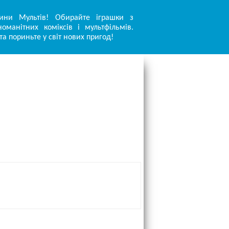
ини Мультів! Обирайте іграшки з
оманітних коміксів і мультфільмів.
та пориньте у світ нових пригод!