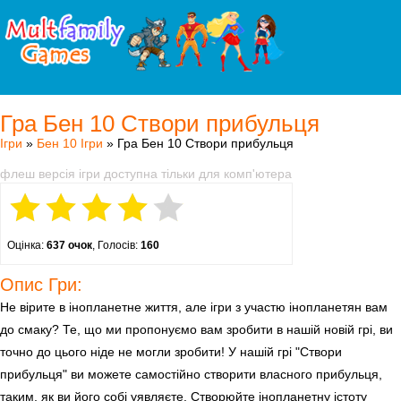
Гра Бен 10 Створи прибульця
Ігри
»
Бен 10 Ігри
» Гра Бен 10 Створи прибульця
флеш версія ігри доступна тільки для комп'ютера
Оцінка:
637 очок
, Голосів:
160
Опис Гри:
Не вірите в інопланетне життя, але ігри з участю інопланетян вам
до смаку? Те, що ми пропонуємо вам зробити в нашій новій грі, ви
точно до цього ніде не могли зробити! У нашій грі "Створи
прибульця" ви можете самостійно створити власного прибульця,
таким, як ви його собі уявляєте. Створюйте інопланетну істоту