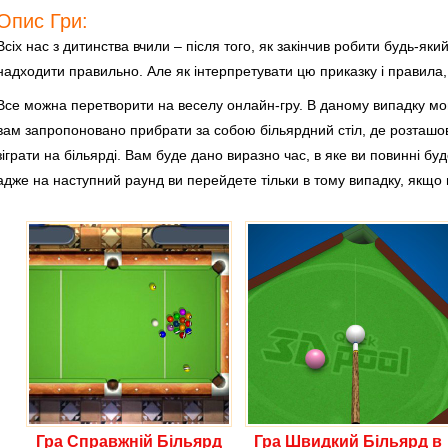
Опис Гри:
Всіх нас з дитинства вчили – після того, як закінчив робити будь-як
надходити правильно. Але як інтерпретувати цю приказку і правила,
Все можна перетворити на веселу онлайн-гру. В даному випадку мов
вам запропоновано прибрати за собою більярдний стіл, де розташова
зіграти на більярді. Вам буде дано виразно час, в яке ви повинні б
адже на наступний раунд ви перейдете тільки в тому випадку, якщо 
Гра Справжній Більярд
Гра Швидкий Більярд в