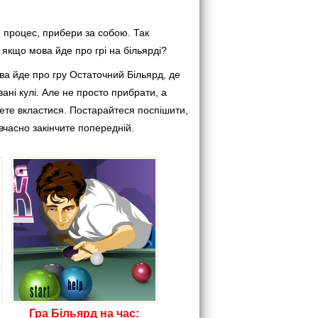
ий процес, прибери за собою. Так
 якщо мова йде про грі на більярді?
а йде про гру Остаточний Більярд, де
ні кулі. Але не просто прибрати, а
удете вкластися. Постарайтеся поспішити,
вчасно закінчите попередній.
Гра Більярд на час: