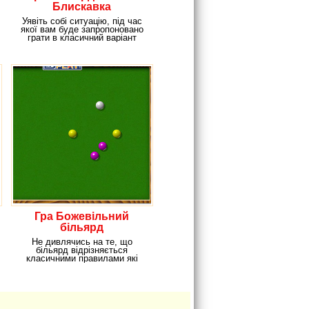
Блискавка
Уявіть собі ситуацію, під час
якої вам буде запропоновано
грати в класичний варіант
якоїсь
Гра Божевільний
більярд
Не дивлячись на те, що
більярд відрізняється
класичними правилами які
змінювати не можна,