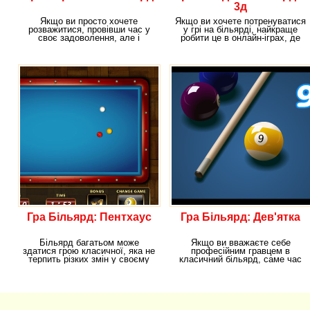
3д
Якщо ви просто хочете
Якщо ви хочете потренуватися
розважитися, провівши час у
у грі на більярді, найкраще
своє задоволення, але і
робити це в онлайн-іграх, де
плануєте трохи
присутня три
Гра Більярд: Пентхаус
Гра Більярд: Дев'ятка
Більярд багатьом може
Якщо ви вважаєте себе
здатися грою класичної, яка не
професійним гравцем в
терпить різких змін у своєму
класичний більярд, саме час
режимі гри. Адже
спробувати свої сили в