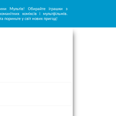
ини Мультів! Обирайте іграшки з
оманітних коміксів і мультфільмів.
та пориньте у світ нових пригод!