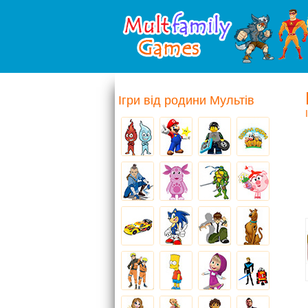
Ігри від родини Мультів