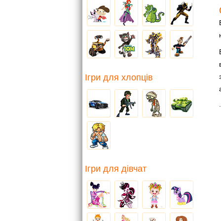
Ігри для хлопців
.
Ігри для дівчат