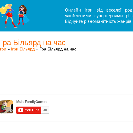
Онлайн ігри від веселої род
улюбленими супергероями різн
Відчуйте різноманітність жанрів 
Гра Більярд на час
Ігри
»
Ігри Більярд
» Гра Більярд на час