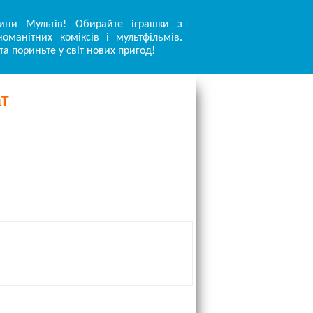
ини Мультів! Обирайте іграшки з
оманітних коміксів і мультфільмів.
та пориньте у світ нових пригод!
ат