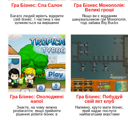
Гра Бізнес: Спа Салон
Гра Бізнес Монополія:
Великі гроші
Багато людей мріють відкрити
Якщо ви є відданим
свій бізнес. І частина з них
шанувальником гри Монополія,
зупиняється на вирішенні
тоді забава Big Bucks
отримати
доведеться вам за смаком.
Гра Бізнес: Охолоджені
Гра Бізнес: Побудуй
напої
свій яхт клуб
Знаєте, на чому можна
Напевно, круто мати бізнес,
розбагатіти, якщо прийняти
який надає послуги
рішення робити бізнес в
найбагатшим верстами
тропічних широтах?
населення. Ви щодня маєте