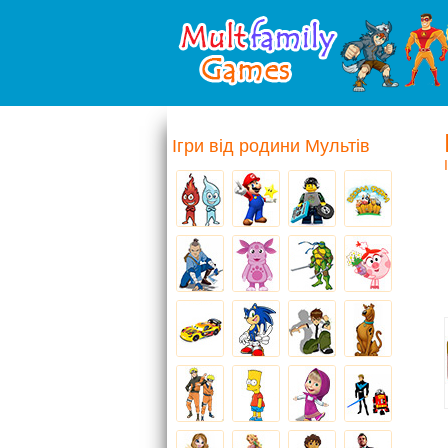
Ігри від родини Мультів