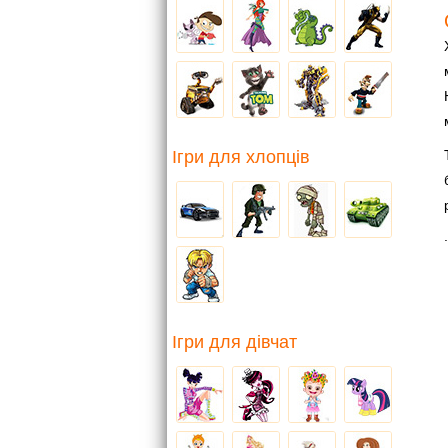
Ігри для хлопців
.
Ігри для дівчат