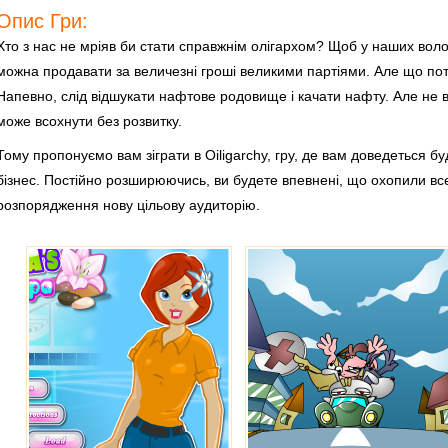
Опис Гри:
Хто з нас не мріяв би стати справжнім олігархом? Щоб у наших волод
можна продавати за величезні гроші великими партіями. Але що пот
Напевно, слід відшукати нафтове родовище і качати нафту. Але не в
може всохнути без розвитку.
Тому пропонуємо вам зіграти в Oiligarchy, гру, де вам доведеться б
бізнес. Постійно розширюючись, ви будете впевнені, що охопили все
розпорядження нову цільову аудиторію.