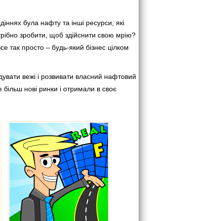
іннях була нафту та інші ресурси, які
рібно зробити, щоб здійснити свою мрію?
се так просто – будь-який бізнес цілком
удувати вежі і розвивати власний нафтовий
 більш нові ринки і отримали в своє