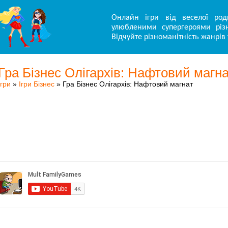
Онлайн ігри від веселої род
улюбленими супергероями різн
Відчуйте різноманітність жанрів 
Гра Бізнес Олігархів: Нафтовий магн
Ігри
»
Ігри Бізнес
» Гра Бізнес Олігархів: Нафтовий магнат