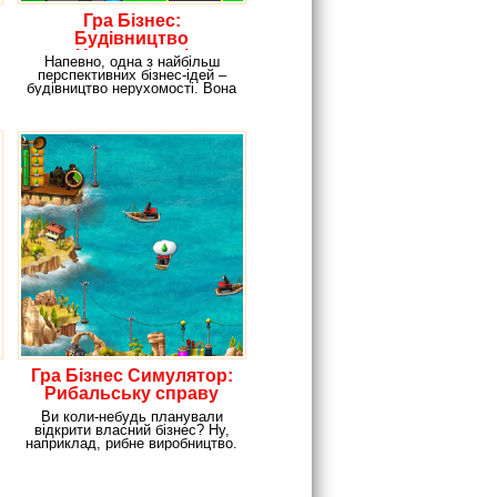
Гра Бізнес:
Будівництво
Нерухомості
Напевно, одна з найбільш
перспективних бізнес-ідей –
будівництво нерухомості. Вона
завжди в ціні і
Гра Бізнес Симулятор:
Рибальську справу
Ви коли-небудь планували
відкрити власний бізнес? Ну,
наприклад, рибне виробництво.
Якщо так, тоді