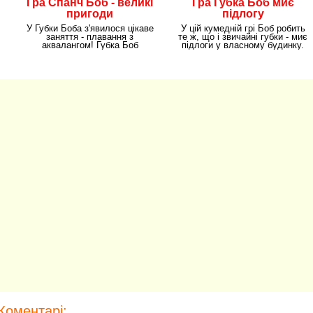
Гра Спанч Боб - великі
Гра Губка Боб миє
пригоди
підлогу
У Губки Боба з'явилося цікаве
У цій кумедній грі Боб робить
заняття - плавання з
те ж, що і звичайні губки - миє
аквалангом! Губка Боб
підлоги у власному будинку.
непосидючий молодик, який
Бідоласі
Коментарі: