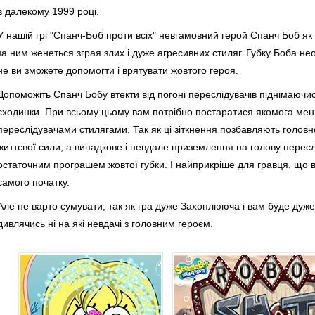
в далекому 1999 році.
У нашій грі "Спанч-Боб проти всіх" невгамовний герой Спанч Боб як
за ним женеться зграя злих і дуже агресивних стиляг. Губку Боба нео
не ви зможете допомогти і врятувати жовтого героя.
Допоможіть Спанч Бобу втекти від погоні переслідувачів піднімаючис
сходинки. При всьому цьому вам потрібно постаратися якомога ме
переслідувачами стилягами. Так як ці зіткнення позбавляють головн
життєвої сили, а випадкове і невдале приземлення на голову пересл
остаточним програшем жовтої губки. І найприкріше для гравця, що 
самого початку.
Але не варто сумувати, так як гра дуже Захоплююча і вам буде дуже ц
дивлячись ні на які невдачі з головним героєм.