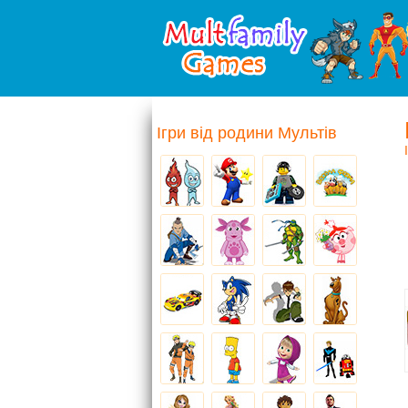
Ігри від родини Мультів