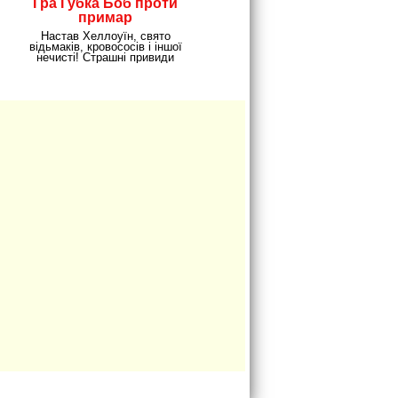
Гра Губка Боб проти
примар
Настав Хеллоуїн, свято
відьмаків, кровососів і іншої
нечисті! Страшні привиди
атакують Губку Боба,