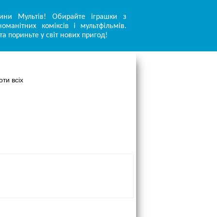
ини Мультів! Обирайте іграшки з
оманітних коміксів і мультфільмів.
та пориньте у світ нових пригод!
ти всіх