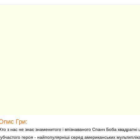
Опис Гри:
Хто з нас не знає знаменитого і впізнаваного Спанч Боба квадратні
губчастого героя - найпопулярніші серед американських мультипліка