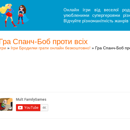
Онлайн ігри від веселої род
улюбленими супергероями різн
Відчуйте різноманітність жанрів 
Гра Спанч-Боб проти всіх
Ігри
»
Ігри Бродилки грати онлайн безкоштовно!
» Гра Спанч-Боб про