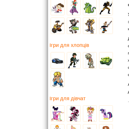
Ігри для хлопців
Ігри для дівчат
.