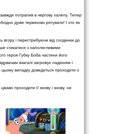
 завжди потрапив в чергову халепу. Тепер
бхідно дуже терміново рятувати! І хто як
ь вгору і перестрибуючи від сходинки до
нше стикатися з наполегливими
ого героя Губку Боба частини його
ідувачам взагалі загрожує падінням і
в цьому випадку доведеться проходити з
ікаво проходити її знову і знову, не