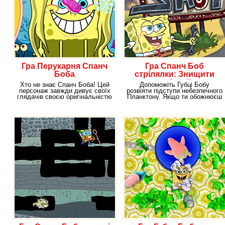
Гра Перукарня Спанч
Гра Спанч Боб
Боба
стрілялки: Знищити
робота!!
Хто не знає Спанч Боба! Цей
Допоможіть Губці Бобу
персонаж завжди дивує своїх
розвіяти підступи небезпечного
глядачів своєю оригінальністю
Планктону. Якщо ти обожнюєш
і
мультяшного героя