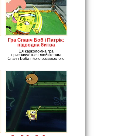
Гра Спанч Боб і Патрік:
підводна битва
Ця карколомна гра
присвячується любителям
Спанч Боба і його розвеселого
пиятеля Патріка.Вони