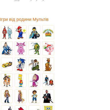
повинна вийти
Ігри від родини Мультів