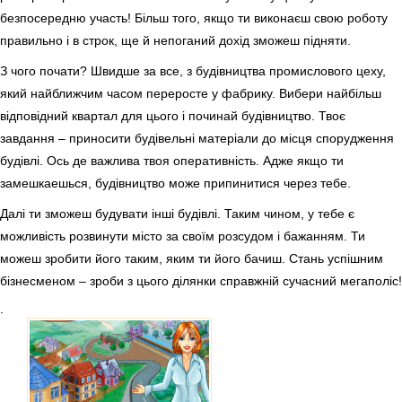
безпосередню участь! Більш того, якщо ти виконаєш свою роботу
правильно і в строк, ще й непоганий дохід зможеш підняти.
З чого почати? Швидше за все, з будівництва промислового цеху,
який найближчим часом переросте у фабрику. Вибери найбільш
відповідний квартал для цього і починай будівництво. Твоє
завдання – приносити будівельні матеріали до місця спорудження
будівлі. Ось де важлива твоя оперативність. Адже якщо ти
замешкаешься, будівництво може припинитися через тебе.
Далі ти зможеш будувати інші будівлі. Таким чином, у тебе є
можливість розвинути місто за своїм розсудом і бажанням. Ти
можеш зробити його таким, яким ти його бачиш. Стань успішним
бізнесменом – зроби з цього ділянки справжній сучасний мегаполіс!
.