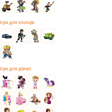
Ігри для хлопців
Ігри для дівчат