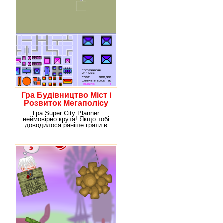
Гра Будівництво Міст і
Розвиток Мегаполісу
Гра Super City Planner
неймовірно крута! Якщо тобі
доводилося раніше грати в
гейми Сім Сіті, то ти