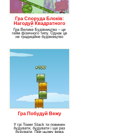
Гра Споруда Блоків:
Нагодуй Квадратного
Людини
Гра Велике Будівництво – це
гейм фізичного типу. Однак це
не традиційне будівництво
будівлі.
Гра Побудуй Вежу
У грі Tower Stack ти повинен
будувати, будувати і ще раз
будувати. При цьому вежа