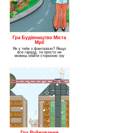
Гра Будівництво Міста
Мрії
Як у тебе з фантазією? Якщо
все гаразд, ти просто не
можеш обійти стороною гру
Місто Мрії. Коли ти
Гра Руйнування