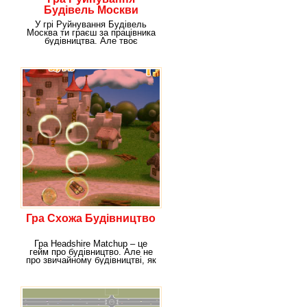
Будівель Москви
У грі Руйнування Будівель
Москва ти граєш за працівника
будівництва. Але твоє
завдання полягає не
Гра Схожа Будівництво
Гра Headshire Matchup – це
гейм про будівництво. Але не
про звичайному будівництві, як
ми звикли