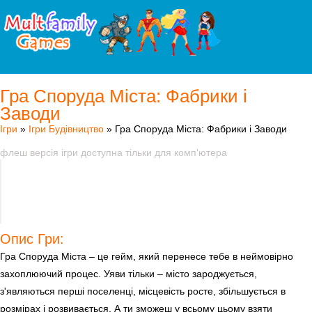
Гра Споруда Міста: Фабрики і
Заводи
Ігри
»
Ігри Будівництво
» Гра Споруда Міста: Фабрики і Заводи
флеш версія ігри доступна тільки для комп'ютера
Опис Гри:
Гра Споруда Міста – це гейм, який перенесе тебе в неймовірно
захоплюючий процес. Уяви тільки – місто зароджується,
з'являються перші поселенці, місцевість росте, збільшується в
розмірах і розвивається. А ти зможеш у всьому цьому взяти