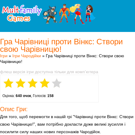
Гра Чарівниці проти Вінкс: Створи
свою Чарівницю!
Ігри
»
Ігри Чародійки
» Гра Чарівниці проти Вінкс: Створи свою
Чарівницю!
флеш версія ігри доступна тільки для комп'ютера
Оцінка:
640 очок
, Голосів:
158
Опис Гри:
Для того, щоб перемогти в нашій грі "Чарівниці проти Вінкс: Створи
свою Чарівницю!", вам потрібно докласти дуже великі зусилля і
посилити силу наших нових персонажів Чародійок.