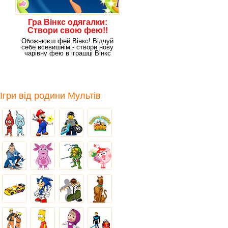
Гра Вінкс одягалки:
Створи свою фею!!
Обожнюєш фей Вінкс! Відчуй
себе всевишнім - створи нову
чарівну фею в іграшці Вінкс
«Одягалки».
Ігри від родини Мультів