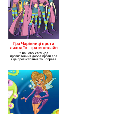
Гра Чарівниці проти
лиходіїв - грати онлайн
безкоштовно!
У нашому світі йде
протистояння добра проти зла
і це протистояння то і справа
переноситься з