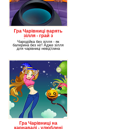
Гра Чарівниці варять
зілля - грай з
улюбленими героями
Чародійка без зілля - як
онлайн!!
балерина без ніг! Адже зілля
для чарівниці невід'ємна
частина її
Гра Чарівниці на
карнавалі - улюблені