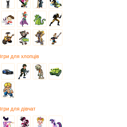
Ігри для хлопців
Ігри для дівчат