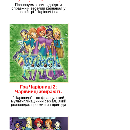
ігри безкоштовно!
Пропонуємо вам відвідати
справжній веселий карнавал у
нашій грі "Чарівниці на
карнавалі". Вам
Гра Чарівниці 2:
Чарівниці збирають
елементи.
"Чарівниці" - це французький
мультиплікаційний серіал, який
розповідає про життя і пригоди
веселих