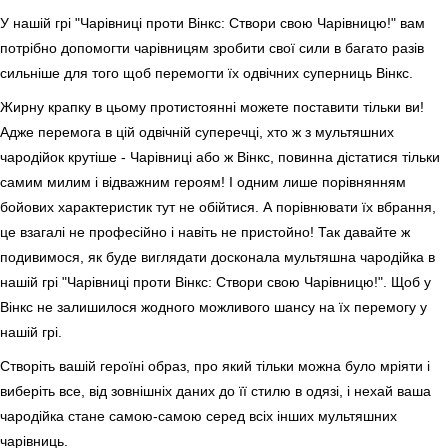
У нашій грі "Чарівниці проти Вінкс: Створи свою Чарівницю!" вам
потрібно допомогти чарівницям зробити свої сили в багато разів
сильніше для того щоб перемогти їх одвічних суперниць Вінкс.
Жирну крапку в цьому протистоянні можете поставити тільки ви!
Адже перемога в цій одвічній суперечці, хто ж з мультяшних
чародійок крутіше - Чарівниці або ж Вінкс, повинна дістатися тільки
самим милим і відважним героям! І одним лише порівнянням
бойових характеристик тут не обійтися. А порівнювати їх вбрання,
це взагалі не професійно і навіть не пристойно! Так давайте ж
подивимося, як буде виглядати досконала мультяшна чародійка в
нашій грі "Чарівниці проти Вінкс: Створи свою Чарівницю!". Щоб у
Вінкс не залишилося жодного можливого шансу на їх перемогу у
нашій грі.
Створіть вашій героїні образ, про який тільки можна було мріяти і
виберіть все, від зовнішніх даних до її стилю в одязі, і нехай ваша
чародійка стане самою-самою серед всіх інших мультяшних
чарівниць.