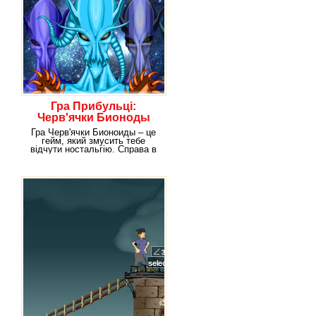
Гра Прибульці:
Черв'ячки Бионоды
Гра Черв'ячки Бионоиды – це
гейм, який змусить тебе
відчути ностальгію. Справа в
тому, що іграшка