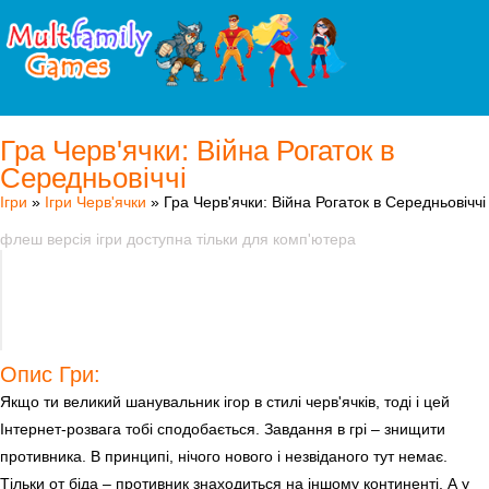
Гра Черв'ячки: Війна Рогаток в
Середньовіччі
Ігри
»
Ігри Черв'ячки
» Гра Черв'ячки: Війна Рогаток в Середньовіччі
флеш версія ігри доступна тільки для комп'ютера
Опис Гри:
Якщо ти великий шанувальник ігор в стилі черв'ячків, тоді і цей
Інтернет-розвага тобі сподобається. Завдання в грі – знищити
противника. В принципі, нічого нового і незвіданого тут немає.
Тільки от біда – противник знаходиться на іншому континенті. А у