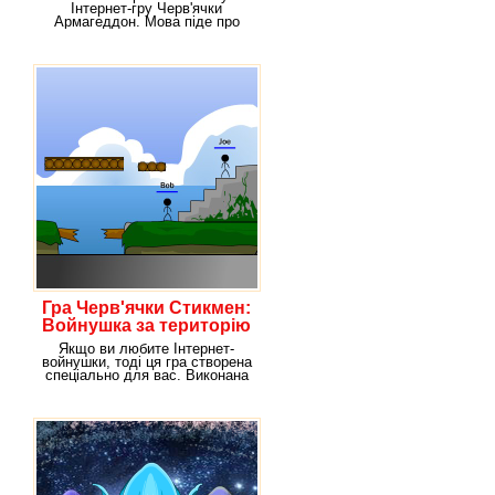
Вормс
Інтернет-гру Черв'ячки
Армагеддон. Мова піде про
армії черв'ячків, яким
Гра Черв'ячки Стикмен:
Войнушка за територію
Якщо ви любите Інтернет-
войнушки, тоді ця гра створена
спеціально для вас. Виконана
вона в стилі