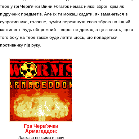
тебе у грі Черв'ячки Війни Рогаток немає ніякої зброї, крім як
підручних предметів. Але їх ти можеш кидати, як заманеться в
супротивника, головне, зуміти перекинути свою зброю на інший
континент. Будь обережний – ворог не дрімає, а це значить, що з
того боку на тебе також буде летіти щось, що попадеться
противнику під руку.
.
Гра Черв'ячки
Армагеддон:
Покрокова стрілялка
Ласкаво просимо в нову