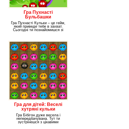
Гра Пухнасті
Бульбашки
Гра Пухнасті Кульки – це гейм,
який приведе тебе в захват.
Сьогодні ти познайомишся зі
смішними
Гра для дітей: Веселі
хутряні кульки
Гра Бібігон дуже весела і
непередбачувана. Тут ти
зустрінешся з цікавими
створіннями – волохатими