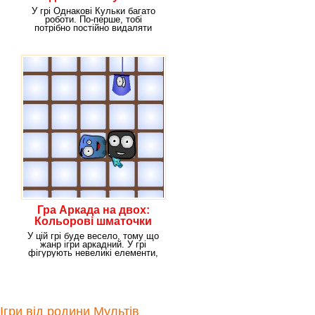
У грі Однакові Кульки багато
роботи. По-перше, тобі
потрібно постійно видаляти
м'ячики одного і
Гра Аркада на двох:
Кольорові шматочки
У цій грі буде весело, тому що
жанр ігри аркадний. У грі
фігурують невеликі елементи,
які потрібно
Ігри від родини Мультів