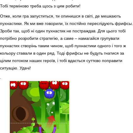
Тобі терміново треба щось з цим робити!
Отже, коли гра запуститься, ти опинишся в світі, де мешкають
пухнастики. Як ми вже говорили, їх постійно переслідують фрифсы.
Зроби так, щоб ні один пухнастик не постраждав. Для цього тобі
потрібно розробити стратегію, а саме – намагайся групувати
пухнастих створінь таким чином, щоб пухнастики одного і того ж
кольору ставали в один ряд. Тоді фрифсы не будуть гнатися за
цілим потоком наших героїв, і тобі вдасться суттєво поправити
ситуацію. Удачі!
.