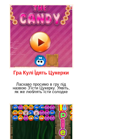
Гра Кулі Їдять Цукерки
Ласкаво просимо в гру під
назвою З'їсти Цукерку. Уявіть,
як же люблять їсти солодке
пухнасті