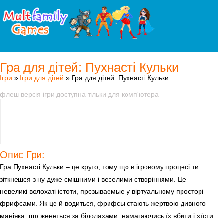
Гра для дітей: Пухнасті Кульки
Ігри
»
Ігри для дітей
» Гра для дітей: Пухнасті Кульки
флеш версія ігри доступна тільки для комп'ютера
Опис Гри:
Гра Пухнасті Кульки – це круто, тому що в ігровому процесі ти
зіткнешся з ну дуже смішними і веселими створіннями. Це –
невеликі волохаті істоти, прозываемые у віртуальному просторі
фрифсами. Як це й водиться, фрифсы стають жертвою дивного
маніяка, що женеться за бідолахами, намагаючись їх вбити і з'їсти.