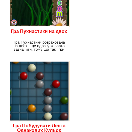
Гра Пухнастики на двох
Гра Пухнастики розрахована
на двох – це одразу ж варто
зазначити, тому що такі ігри
набагато
Гра Побудувати Лінії з
Однакових Кульок