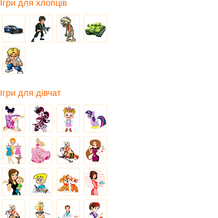
Ігри для хлопців
Ігри для дівчат