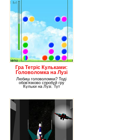
Гра Тетріс Кульками:
Головоломка на Лузі
Любиш головоломки? Тоді
обов'язково спробуй гру
Кульки на Лузі. Тут
доведеться дуже багато
думати,