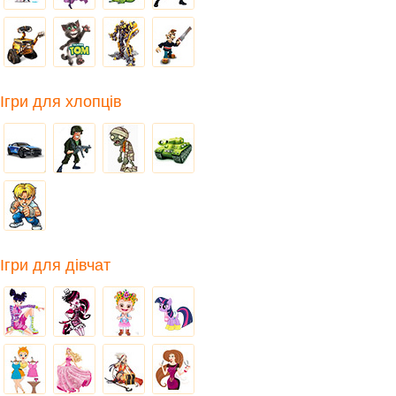
Ігри для хлопців
Ігри для дівчат