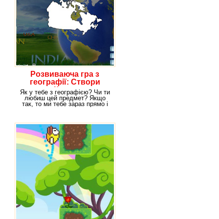
Розвиваюча гра з
географії: Створи
Карту
Як у тебе з географією? Чи ти
любиш цей предмет? Якщо
так, то ми тебе зараз прямо і
порадуємо грою