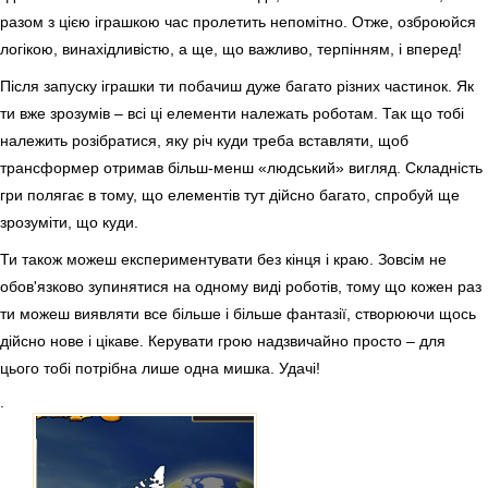
разом з цією іграшкою час пролетить непомітно. Отже, озброюйся
логікою, винахідливістю, а ще, що важливо, терпінням, і вперед!
Після запуску іграшки ти побачиш дуже багато різних частинок. Як
ти вже зрозумів – всі ці елементи належать роботам. Так що тобі
належить розібратися, яку річ куди треба вставляти, щоб
трансформер отримав більш-менш «людський» вигляд. Складність
гри полягає в тому, що елементів тут дійсно багато, спробуй ще
зрозуміти, що куди.
Ти також можеш експериментувати без кінця і краю. Зовсім не
обов'язково зупинятися на одному виді роботів, тому що кожен раз
ти можеш виявляти все більше і більше фантазії, створюючи щось
дійсно нове і цікаве. Керувати грою надзвичайно просто – для
цього тобі потрібна лише одна мишка. Удачі!
.