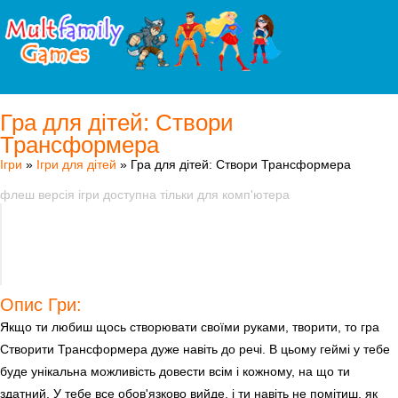
Гра для дітей: Створи
Трансформера
Ігри
»
Ігри для дітей
» Гра для дітей: Створи Трансформера
флеш версія ігри доступна тільки для комп'ютера
Опис Гри:
Якщо ти любиш щось створювати своїми руками, творити, то гра
Створити Трансформера дуже навіть до речі. В цьому геймі у тебе
буде унікальна можливість довести всім і кожному, на що ти
здатний. У тебе все обов'язково вийде, і ти навіть не помітиш, як