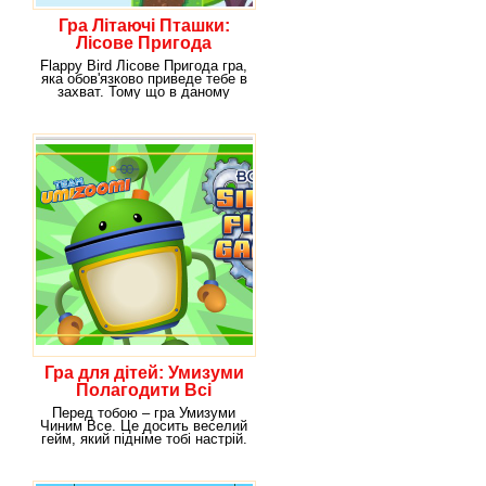
Гра Літаючі Пташки:
Лісове Пригода
Flappy Bird Лісове Пригода гра,
яка обов'язково приведе тебе в
захват. Тому що в даному
випадку ти
Гра для дітей: Умизуми
Полагодити Всі
Перед тобою – гра Умизуми
Чиним Все. Це досить веселий
гейм, який підніме тобі настрій.
Більш