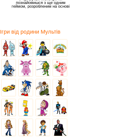
познайомишся з ще одним
геймом, розробленим на основі
легендарної гри 2048.
Ігри від родини Мультів