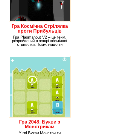
Гра Космічна Стрілялка
проти Прибульців
Гра Plasmanout V2 – це гейм,
розроблений в жанрі космічної
стрілялки. Тому, якщо ти
любиш іграшки
Гра 2048: Букви з
Монстрикам
У грі Букви Монстри ти