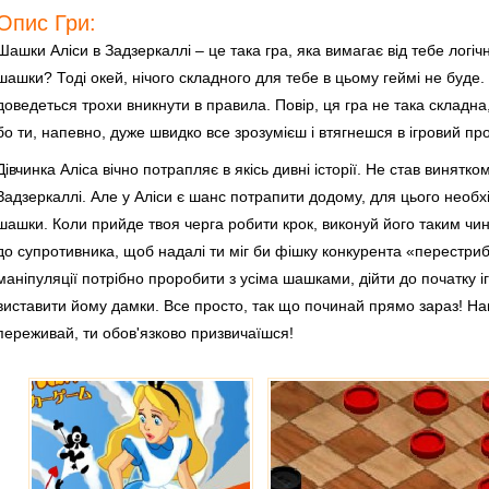
Опис Гри:
Шашки Аліси в Задзеркаллі – це така гра, яка вимагає від тебе логіч
шашки? Тоді окей, нічого складного для тебе в цьому геймі не буде.
доведеться трохи вникнути в правила. Повір, ця гра не така складн
бо ти, напевно, дуже швидко все зрозумієш і втягнешся в ігровий про
Дівчинка Аліса вічно потрапляє в якісь дивні історії. Не став винятк
Задзеркаллі. Але у Аліси є шанс потрапити додому, для цього необх
шашки. Коли прийде твоя черга робити крок, виконуй його таким ч
до супротивника, щоб надалі ти міг би фішку конкурента «перестрибну
маніпуляції потрібно проробити з усіма шашками, дійти до початку і
виставити йому дамки. Все просто, так що починай прямо зараз! Нав
переживай, ти обов'язково призвичаїшся!