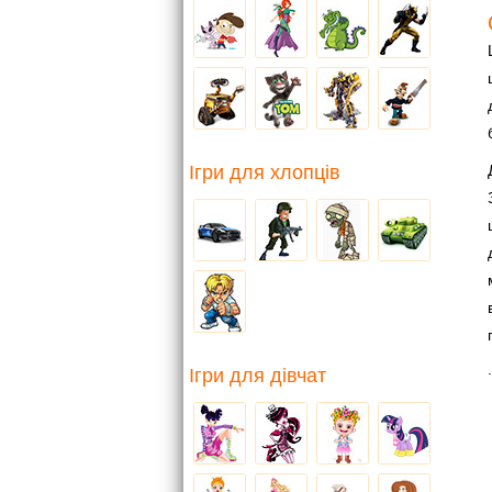
Ігри для хлопців
.
Ігри для дівчат