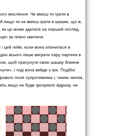
ного мислення. Чи вмієш ти грати в
 А якщо ти не вмієш грати в шашки, що ж,
а, як це може здатися на перший погляд,
цес за лічені хвилини.
ом і цей гейм, коли вона опинилася в
ідно всього лише виграти пару партеек в
ином, щоб присунути свою шашку ближче
ти», і тоді вона вийде з гри. Подібні
грового поля супротивника і, таким чином,
іть якщо не буде зрозуміло відразу, не