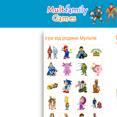
Ігри від родини Мультів