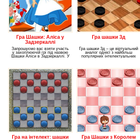
Гра Шашки: Аліса у
Гра шашки 3д
Задзеркаллі
Запрошуємо вас взяти участь
Гра шашки 3д – це віртуальний
у захоплюючій грі під назвою
аналог однієї з найбільш
Шашки Аліси в Задзеркаллі. У
популярних інтелектуальних
цьому
ігор сучасності
Гра на інтелект: шашки
Гра Шашки з Королем