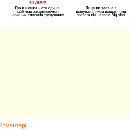
на двох
Гра в шашки – ото один з
Якщо ви здавна є
найбільш захоплюючих і
шанувальником шашок, тоді
корисних способів тренування
розвага під назвою Big shot
мозку. Все, що
checkers точно доведеться
Коментарі: