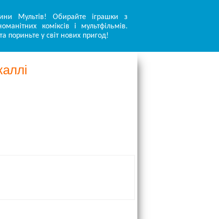
ини Мультів! Обирайте іграшки з
оманітних коміксів і мультфільмів.
та пориньте у світ нових пригод!
каллі