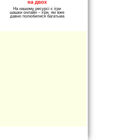
на двох
На нашому ресурсі є ігри
шашки онлайн – ігри, які вже
давно полюбилися багатьма
гравцями. Ти можеш