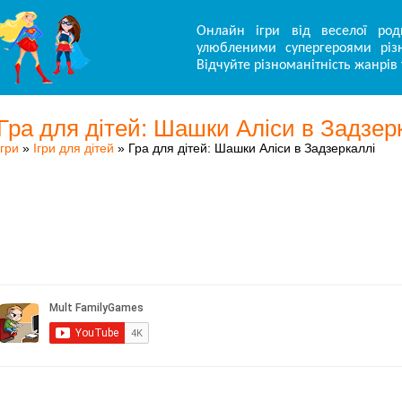
Онлайн ігри від веселої род
улюбленими супергероями різн
Відчуйте різноманітність жанрів 
Гра для дітей: Шашки Аліси в Задзер
Ігри
»
Ігри для дітей
» Гра для дітей: Шашки Аліси в Задзеркаллі