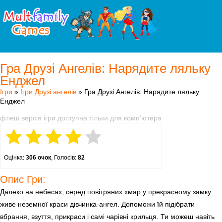
Гра Друзі Ангелів: Нарядите ляльку
Енджел
Ігри
»
Ігри Друзі ангелів
» Гра Друзі Ангелів: Нарядите ляльку
Енджел
флеш версія ігри доступна тільки для комп'ютера
Оцінка:
306 очок
, Голосів:
82
Опис Гри:
Далеко на небесах, серед повітряних хмар у прекрасному замку
живе неземної краси дівчинка-ангел. Допоможи їй підібрати
вбрання, взуття, прикраси і самі чарівні крильця. Ти можеш навіть