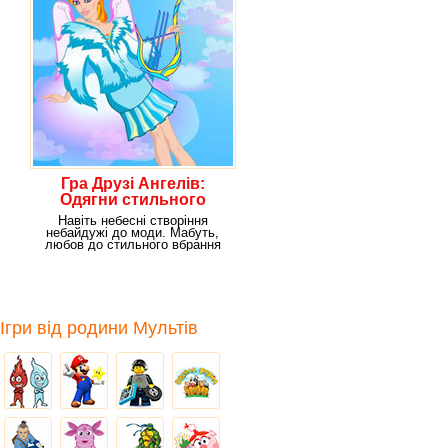
Гра Друзі Ангелів:
Одягни стильного
ангела
Навіть небесні створіння
небайдужі до моди. Мабуть,
любов до стильного вбрання
не відібрати ні в
Ігри від родини Мультів