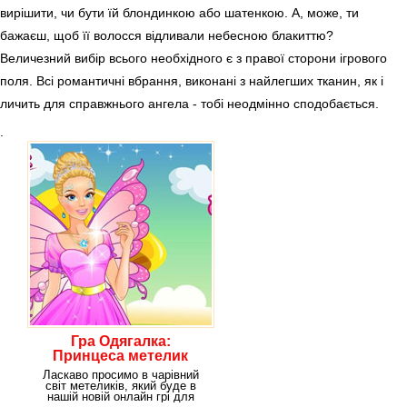
вирішити, чи бути їй блондинкою або шатенкою. А, може, ти
бажаєш, щоб її волосся відливали небесною блакиттю?
Величезний вибір всього необхідного є з правої сторони ігрового
поля. Всі романтичні вбрання, виконані з найлегших тканин, як і
личить для справжнього ангела - тобі неодмінно сподобається.
.
Гра Одягалка:
Принцеса метелик
Ласкаво просимо в чарівний
світ метеликів, який буде в
нашій новій онлайн грі для