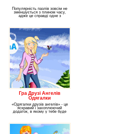
Популярність пазлів зовсім не
зменшується з плином часу,
адже це справді одне з
найцікавіших
Гра Друзі Ангелів
Одягалки
«Одягалки друзів ангелів» - це
яскравий і захоплюючий
додаток, в якому у тебе буде
шанс власноруч