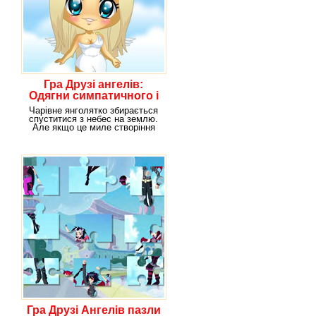
Гра Друзі ангелів:
Одягни симпатичного і
милого ангела
Чарівне янголятко збирається
спуститися з небес на землю.
Але якщо це миле створіння
з'явиться
Гра Друзі Ангелів пазли