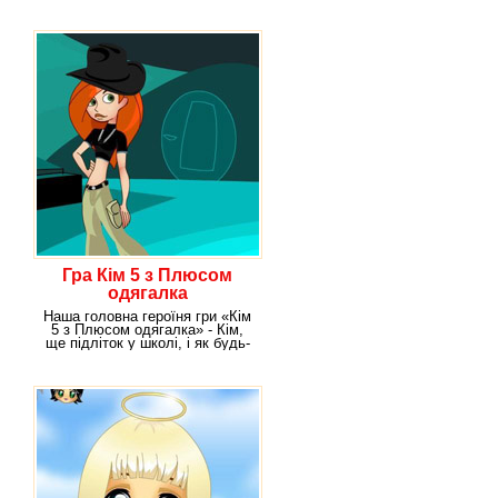
дівчаток
Гра Кім 5 з Плюсом
одягалка
Наша головна героїня гри «Кім
5 з Плюсом одягалка» - Кім,
ще підліток у школі, і як будь-
яка