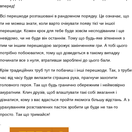
вперед!
Всі перешкоди розташовані в рандомном порядку. Це означає, що
ти не можеш знати, коли варто очікувати появу тієї чи іншої
перешкоди. Кожен крок для тебе буде зовсім несподіваним і ще
невідомо, чи не буде він останнім. Тому що будь-яке зіткнення з
тим чи іншим перешкодою загрожує закінченням гри. А тобі цього
потрібно побоюватися, тому що доведеться в такому випадку
починати все з нуля, втративши зароблені до цього бали.
Крім традиційних труб тут ти побачиш і інші перешкоди. Так, з труби
час від часу буде вилазити страшна рука, прагнучи захопити
головного героя. Так що будь гранично обережним і неймовірно
акуратним. Клич друзів, щоб влаштувати такі собі змагання і
дізнатися, кому з вас вдасться пройти якомога більшу відстань. А з
урахуванням розставлених пасток зробити це буде не так-то
просто. Так що тримайся!
.