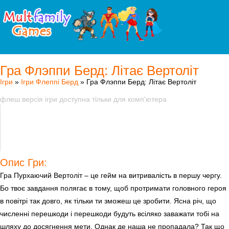
Гра Флэппи Берд: Літає Вертоліт
Ігри
»
Ігри Флеппі Берд
» Гра Флэппи Берд: Літає Вертоліт
флеш версія ігри доступна тільки для комп'ютера
Опис Гри:
Гра Пурхаючий Вертоліт – це гейм на витривалість в першу чергу.
Бо твоє завдання полягає в тому, щоб протримати головного героя
в повітрі так довго, як тільки ти зможеш це зробити. Ясна річ, що
численні перешкоди і перешкоди будуть всіляко заважати тобі на
шляху до досягнення мети. Однак де наша не пропадала? Так що