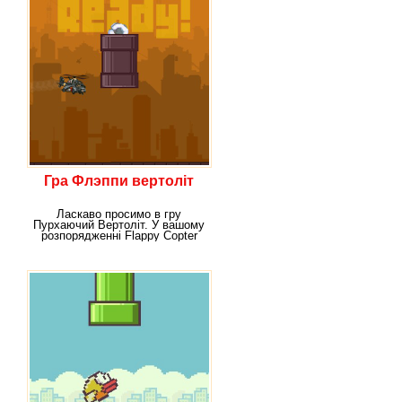
Гра Флэппи вертоліт
Ласкаво просимо в гру
Пурхаючий Вертоліт. У вашому
розпорядженні Flappy Copter
або пурхаючий