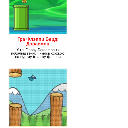
Гра Флэппи Берд:
Дораемон
У грі Flappy Doraemon ти
побачиш гейм, чимось схожою
на відому іграшку флэппи
берд. Дійсно, тут