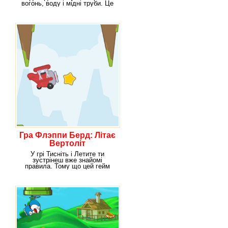
вогонь, воду і мідні труби. Це
в жарт, проте
Гра Флэппи Берд: Літає
Вертоліт
У грі Тисніть і Летите ти
зустрінеш вже знайомі
правила. Тому що цей гейм
побудований за принципом