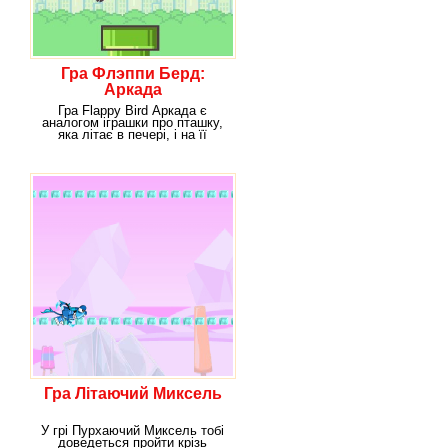
Гра Флэппи Берд:
Аркада
Гра Flappy Bird Аркада є
аналогом іграшки про пташку,
яка літає в печері, і на її
шляху то тут той
Гра Літаючий Миксель
У грі Пурхаючий Миксель тобі
доведеться пройти крізь