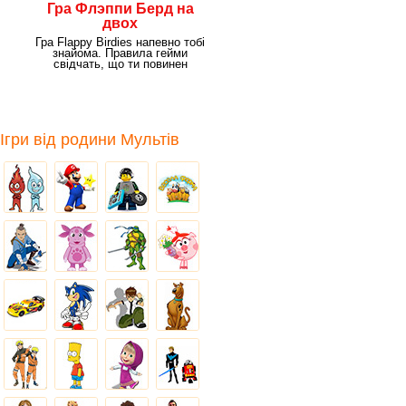
Гра Флэппи Берд на
двох
Гра Flappy Birdies напевно тобі
знайома. Правила гейми
свідчать, що ти повинен
провести головного
Ігри від родини Мультів