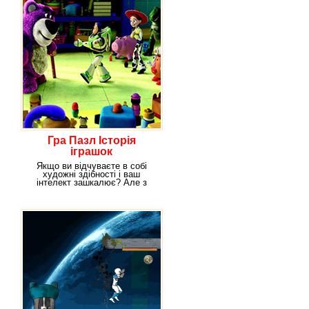
Гра Пазл Історія
іграшок
Якщо ви відчуваєте в собі
художні здібності і ваш
інтелект зашкалює? Але з
пам'яттю у вас