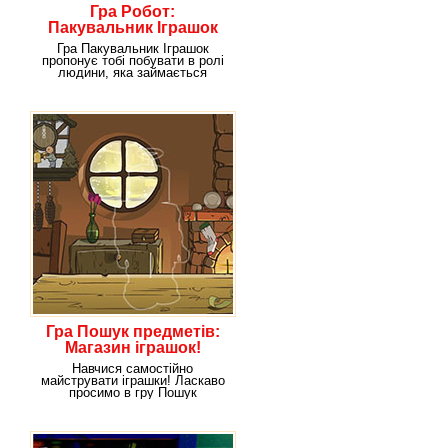
Гра Робот:
Пакувальник Іграшок
Гра Пакувальник Іграшок
пропонує тобі побувати в ролі
людини, яка займається
упаковкою іграшок. До
Гра Пошук предметів:
Магазин іграшок!
Навчися самостійно
майструвати іграшки! Ласкаво
просимо в гру Пошук
предметів: Магазин іграшок!Що