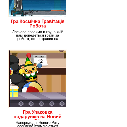
Гра Космічна Гравітація
Робота
Ласкаво просимо в гру, в якій
вам доведеться грати за
робота, що потрапив на
космічну станцію. Все
Гра Упаковка
подарунків на Новий
Рік
Напередодні Нового Року
особливо втомлюються