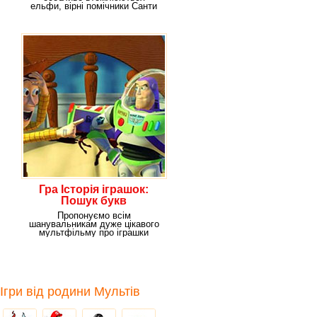
ельфи, вірні помічники Санти
Клауса. На їхні тендітні
Гра Історія іграшок:
Пошук букв
Пропонуємо всім
шанувальникам дуже цікавого
мультфільму про іграшки
пограти в нашій новій
Ігри від родини Мультів