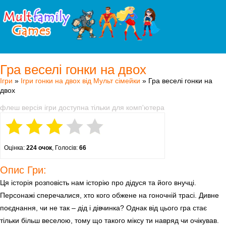
Гра веселі гонки на двох
Ігри
»
Ігри гонки на двох від Мульт сімейки
» Гра веселі гонки на
двох
флеш версія ігри доступна тільки для комп'ютера
Оцінка:
224 очок
, Голосів:
66
Опис Гри:
Ця історія розповість нам історію про дідуся та його внучці.
Персонажі сперечалися, хто кого обжене на гоночній трасі. Дивне
поєднання, чи не так – дід і дівчинка? Однак від цього гра стає
тільки більш веселою, тому що такого міксу ти навряд чи очікував.