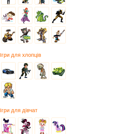
Ігри для хлопців
Ігри для дівчат