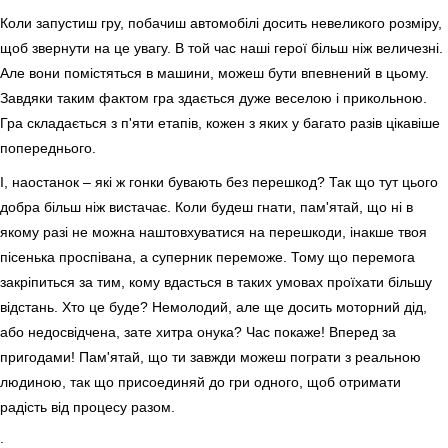
Коли запустиш гру, побачиш автомобілі досить невеликого розміру,
щоб звернути на це увагу. В той час наші герої більш ніж величезні.
Але вони помістяться в машини, можеш бути впевнений в цьому.
Завдяки таким фактом гра здається дуже веселою і прикольною.
Гра складається з п'яти етапів, кожен з яких у багато разів цікавіше
попереднього.
І, наостанок – які ж гонки бувають без перешкод? Так що тут цього
добра більш ніж вистачає. Коли будеш гнати, пам'ятай, що ні в
якому разі не можна наштовхуватися на перешкоди, інакше твоя
пісенька проспівана, а суперник переможе. Тому що перемога
закріпиться за тим, кому вдасться в таких умовах проїхати більшу
відстань. Хто це буде? Немолодий, але ще досить моторний дід,
або недосвідчена, зате хитра онука? Час покаже! Вперед за
пригодами! Пам'ятай, що ти завжди можеш пограти з реальною
людиною, так що присоединяй до гри одного, щоб отримати
радість від процесу разом.
.