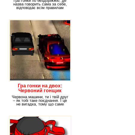
Гра Гонки по бездоріжжю, де
назва говорить сама за себе,
відповідає всім правилам
гонок. Тут є і
Гра гонки на двох:
Червоний гонщик
Червона машини, ти і твій друг
– як тобі таке поєднання. І це
не вигадка, тому що саме
такий