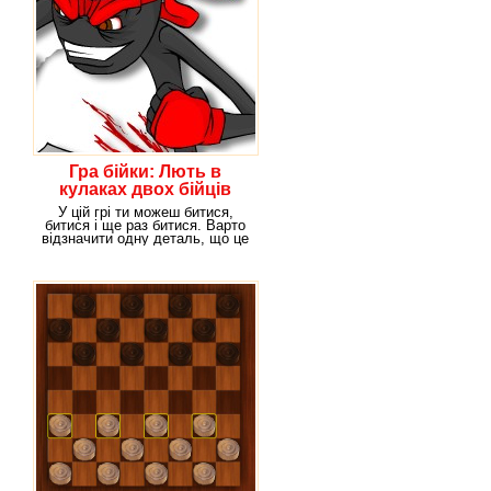
Гра бійки: Лють в
кулаках двох бійців
У цій грі ти можеш битися,
битися і ще раз битися. Варто
відзначити одну деталь, що це
ти можеш