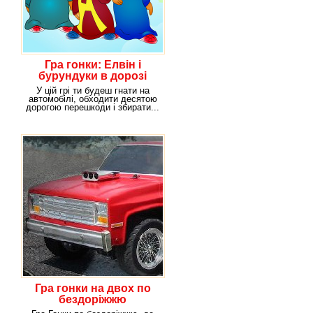
Гра гонки: Елвін і
бурундуки в дорозі
У цій грі ти будеш гнати на
автомобілі, обходити десятою
дорогою перешкоди і збирати...
презенти.
Гра гонки на двох по
бездоріжжю