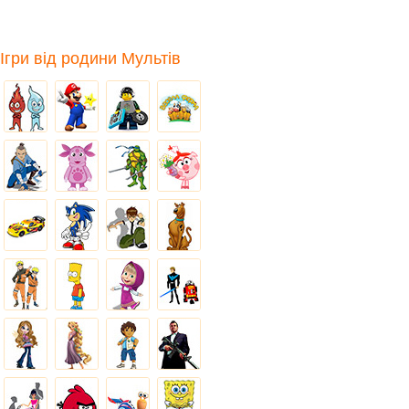
Ігри від родини Мультів