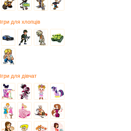
Ігри для хлопців
Ігри для дівчат