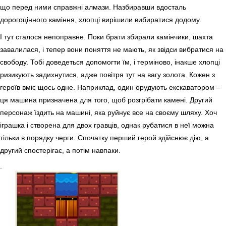
що перед ними справжні алмази. Назбиравши вдосталь
дорогоцінного каміння, хлопці вирішили вибиратися додому.
І тут сталося непоправне. Поки брати збирали камінчики, шахта
завалилася, і тепер вони поняття не мають, як звідси вибратися на
свободу. Тобі доведеться допомогти їм, і терміново, інакше хлопці
ризикують задихнутися, адже повітря тут на вагу золота. Кожен з
героїв вміє щось одне. Наприклад, один орудують екскаватором –
ця машина призначена для того, щоб розгрібати камені. Другий
персонаж їздить на машині, яка руйнує все на своєму шляху. Хоч
іграшка і створена для двох гравців, однак рубатися в неї можна
тільки в порядку черги. Спочатку перший герой здійснює дію, а
другий спостерігає, а потім навпаки.
.