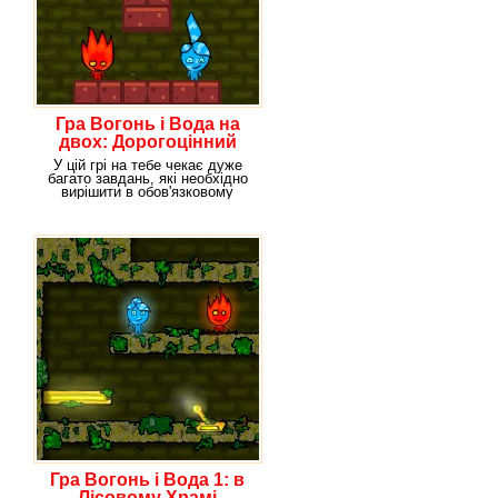
Гра Вогонь і Вода на
двох: Дорогоцінний
скриня
У цій грі на тебе чекає дуже
багато завдань, які необхідно
вирішити в обов'язковому
порядку. Так,
Гра Вогонь і Вода 1: в
Лісовому Храмі