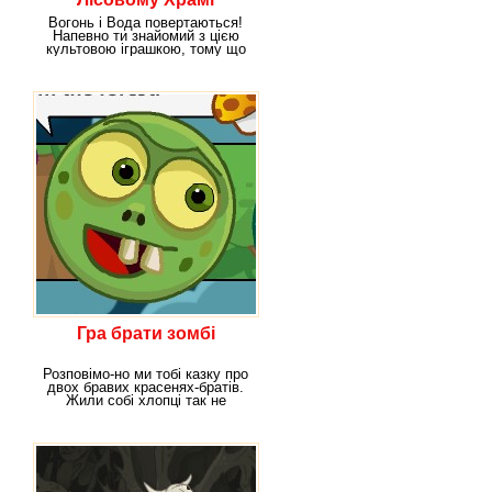
Вогонь і Вода повертаються!
Напевно ти знайомий з цією
культовою іграшкою, тому що
саме ця гра є
Гра брати зомбі
Розповімо-но ми тобі казку про
двох бравих красенях-братів.
Жили собі хлопці так не
тужили, зла не