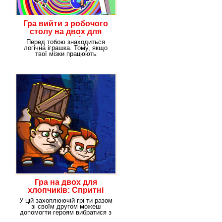
Гра вийти з робочого
столу на двох для
хлопчиків
Перед тобою знаходиться
логічна іграшка. Тому, якщо
твої мізки працюють
правильно, ти можеш
Гра на двох для
хлопчиків: Спритні
злодії
У цій захоплюючій грі ти разом
зі своїм другом можеш
допомогти героям вибратися з
в'язниці. Один з