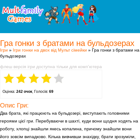
Гра гонки з братами на бульдозерах
Ігри
»
Ігри гонки на двох від Мульт сімейки
» Гра гонки з братами на
бульдозерах
флеш версія ігри доступна тільки для комп'ютера
Оцінка:
242 очок
, Голосів:
69
Опис Гри:
Два брата, які працюють на бульдозері, виступають головними
героями цієї гри. Перебуваючи в шахті, куди вони щодня ходять на
роботу, хлопці знайшли якесь копалина, причому знайшли вони
його зовсім випадково. Кілька вивчивши знахідку, брати зрозуміли,