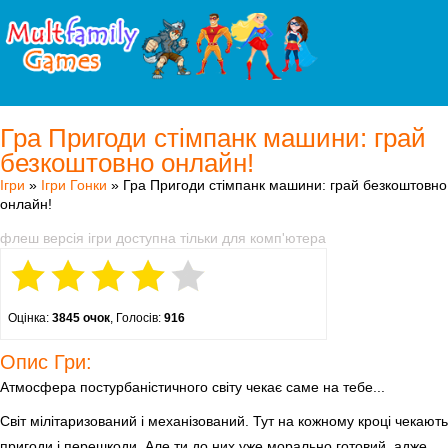
Гра Пригоди стімпанк машини: грай
безкоштовно онлайн!
Ігри
»
Ігри Гонки
» Гра Пригоди стімпанк машини: грай безкоштовно
онлайн!
флеш версія ігри доступна тільки для комп'ютера
Оцінка:
3845 очок
, Голосів:
916
Опис Гри:
Атмосфера постурбаністичного світу чекає саме на тебе...
Світ мілітаризований і механізований. Тут на кожному кроці чекають
пригоди і перешкоди. Але ти до них уже морально готовий, адже