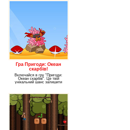
Гра Пригоди: Океан
скарбів!
Включайся в гру "Пригоди:
Океан скарбів". Це твій
унікальний шанс залишити
слід на стежках