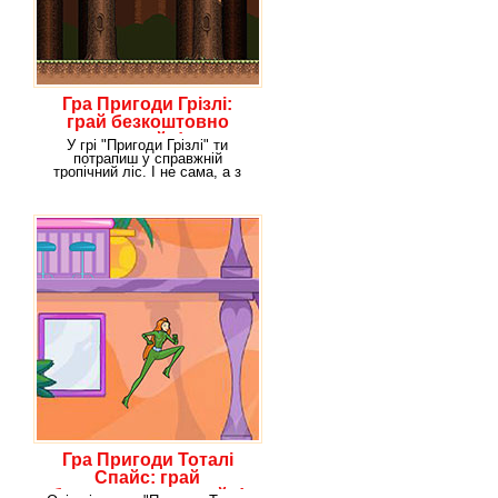
Гра Пригоди Грізлі:
грай безкоштовно
онлайн!
У грі "Пригоди Грізлі" ти
потрапиш у справжній
тропічний ліс. І не сама, а з
ведмежам Грізлі. Ця
Гра Пригоди Тоталі
Спайс: грай
безкоштовно онлайн!