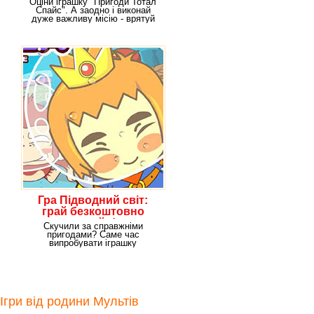
Оціни іграшку "Пригоди Тотал
Спайс". А заодно і виконай
дуже важливу місію - врятуй
світ! Справа в
Гра Підводний світ:
грай безкоштовно
онлайн!
Скучили за справжніми
пригодами? Саме час
випробувати іграшку
"Підводний світ"!Ти можеш
істотно
Ігри від родини Мультів