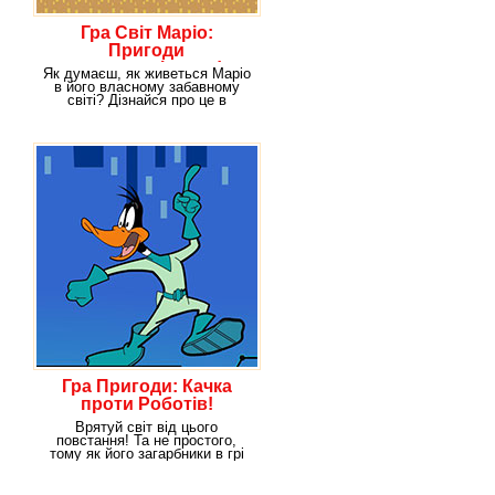
Гра Світ Маріо:
Пригоди
водопровідника!
Як думаєш, як живеться Маріо
в його власному забавному
світі? Дізнайся про це в
онлайн-іграшці
Гра Пригоди: Качка
проти Роботів!
Врятуй світ від цього
повстання! Та не простого,
тому як його загарбники в грі
Пригоди: Качка