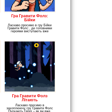
Гра Гравити Фолз:
Бійки
Ласкаво просимо в гру Бійки
Гравити Фолс:, де головними
героями виступають вже
полюбилися нам
Гра Гравити Фолз
Літають
Ласкаво просимо в
захоплюючу гру Гравити Фолс
Пурхають Герої – як ви вже,