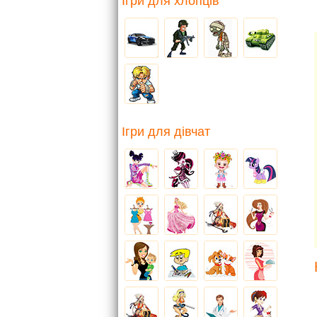
Ігри для хлопців
Ігри для дівчат