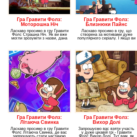
Гра Гравити Фолз:
Гра Гравити Фолз:
Моторошна Ніч
Близнюки Пайнс
Ласкаво просимо в гру Гравити
Ласкаво просимо в гру, що
Фолс Страшна Ніч. Як ви вже
створена за мотивами дуже
могли зрозуміти з назви, дана
популярного серіалу. І якщо ви
пригода
є прихильниками
Гра Гравити Фолз:
Гра Гравити Фолз:
Літаюча Свинка
Вихор Долі
Ласкаво просимо в гру Гравити
Запрошуємо вас взяти участь
Фолс Літаюча Свинка, де вас
у дуже цікавій грі - Гравити
запрошують стати частиною
Фолс Вихор Долі. Тут вам, як