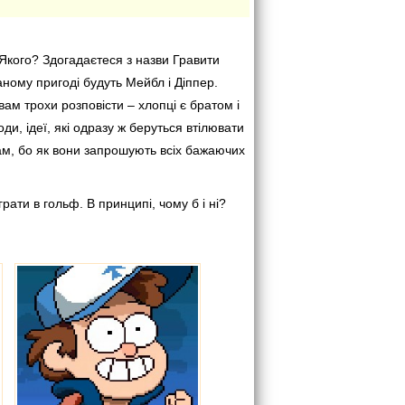
Якого? Здогадаєтеся з назви Гравити
ному пригоді будуть Мейбл і Діппер.
вам трохи розповісти – хлопці є братом і
ди, ідеї, які одразу ж беруться втілювати
вам, бо як вони запрошують всіх бажаючих
рати в гольф. В принципі, чому б і ні?