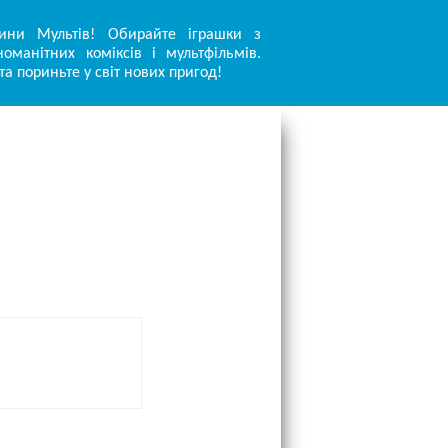
ини Мультів! Обирайте іграшки з
оманітних коміксів і мультфільмів.
та пориньте у світ нових пригод!