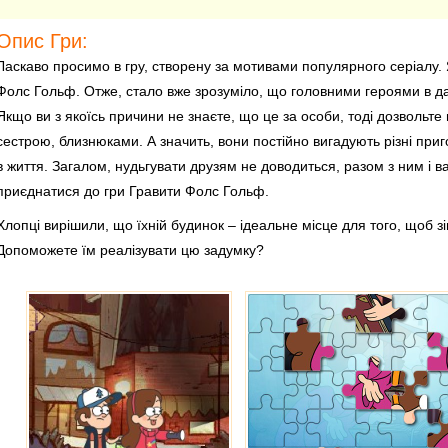
Опис Гри:
Ласкаво просимо в гру, створену за мотивами популярного серіалу. 
Фолс Гольф. Отже, стало вже зрозуміло, що головними героями в да
Якщо ви з якоїсь причини не знаєте, що це за особи, тоді дозвольте 
сестрою, близнюками. А значить, вони постійно вигадують різні приго
в життя. Загалом, нудьгувати друзям не доводиться, разом з ним і 
приєднатися до гри Гравити Фолс Гольф.
Хлопці вирішили, що їхній будинок – ідеальне місце для того, щоб зіг
Допоможете їм реалізувати цю задумку?