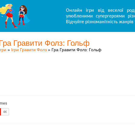
Онлайн ігри від веселої род
улюбленими супергероями різн
Відчуйте різноманітність жанрів 
Гра Гравити Фолз: Гольф
Ігри
»
Ігри Гравити Фолз
» Гра Гравити Фолз: Гольф