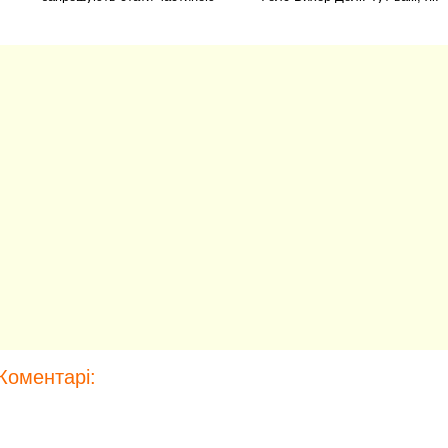
величезної і
вже стало
Коментарі: