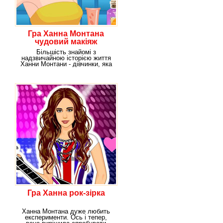
Гра Ханна Монтана
чудовий макіяж
Більшість знайомі з
надзвичайною історією життя
Ханни Монтани - дівчинки, яка
вдень ходить в
Гра Ханна рок-зірка
Ханна Монтана дуже любить
експерименти. Ось і тепер,