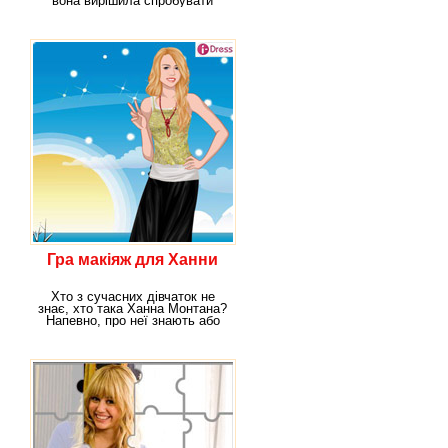
вона вирішила спробувати
себе в незвичному
Гра макіяж для Ханни
Хто з сучасних дівчаток не
знає, хто така Ханна Монтана?
Напевно, про неї знають або
хоча б чули,