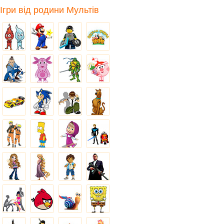
Ігри від родини Мультів