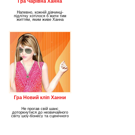
Гра Чарівна Ханна
Напевно, кожній дівчинці-
підлітку хотілося б жити тим
життям, яким живе Ханна
Монтана - дівчина,
Гра Новий кліп Ханни
Не прогав свій шанс
доторкнутися до незвичайного
світу шоу-бізнесу та сценічного
життя. У новій