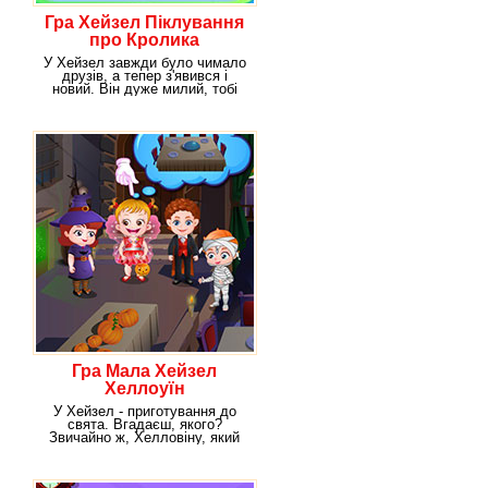
Гра Хейзел Піклування
про Кролика
У Хейзел завжди було чимало
друзів, а тепер з'явився і
новий. Він дуже милий, тобі
теж
Гра Мала Хейзел
Хеллоуїн
У Хейзел - приготування до
свята. Вгадаєш, якого?
Звичайно ж, Хелловіну, який
так полюбляють