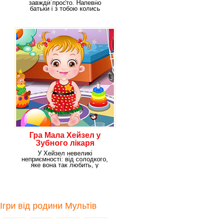
завжди просто. Напевно
батьки і з тобою колись
мучилися. А ти зможеш
Гра Мала Хейзел у
Зубного лікаря
У Хейзел невеликі
неприємності: від солодкого,
яке вона так любить, у
дівчинки болить зуб. Вихід
Ігри від родини Мультів