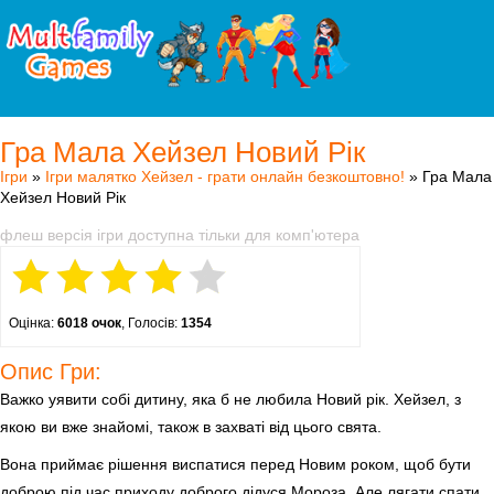
Гра Мала Хейзел Новий Рік
Ігри
»
Ігри малятко Хейзел - грати онлайн безкоштовно!
» Гра Мала
Хейзел Новий Рік
флеш версія ігри доступна тільки для комп'ютера
Оцінка:
6018 очок
, Голосів:
1354
Опис Гри:
Важко уявити собі дитину, яка б не любила Новий рік. Хейзел, з
якою ви вже знайомі, також в захваті від цього свята.
Вона приймає рішення виспатися перед Новим роком, щоб бути
доброю під час приходу доброго дідуся Мороза. Але лягати спати,