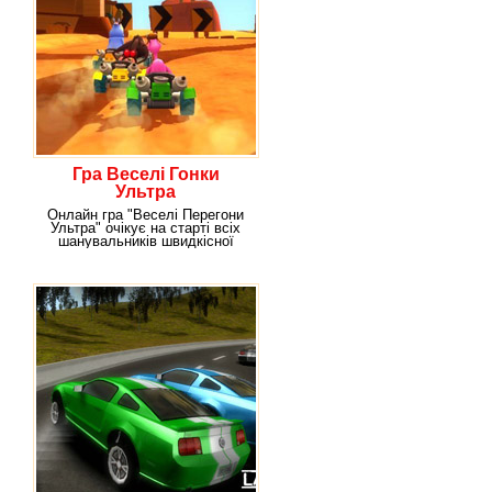
Гра Веселі Гонки
Ультра
Онлайн гра "Веселі Перегони
Ультра" очікує на старті всіх
шанувальників швидкісної
їзди, гострих