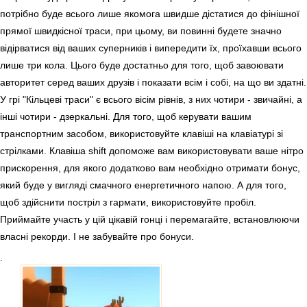
потрібно буде всього лише якомога швидше дістатися до фінішної
прямої швидкісної траси, при цьому, ви повинні будете значно
відірватися від ваших суперників і випередити їх, проїхавши всього
лише три кола. Цього буде достатньо для того, щоб завоювати
авторитет серед ваших друзів і показати всім і собі, на що ви здатні.
У грі "Кільцеві траси" є всього вісім рівнів, з них чотири - звичайні, а
інші чотири - дзеркальні. Для того, щоб керувати вашим
транспортним засобом, використовуйте клавіші на клавіатурі зі
стрілками. Клавіша shift допоможе вам використовувати ваше нітро
прискорення, для якого додатково вам необхідно отримати бонус,
який буде у вигляді смачного енергетичного напою. А для того,
щоб здійснити постріл з гармати, використовуйте пробіл.
Приймайте участь у цій цікавій гонці і перемагайте, встановлюючи
власні рекорди. І не забувайте про бонуси.
.