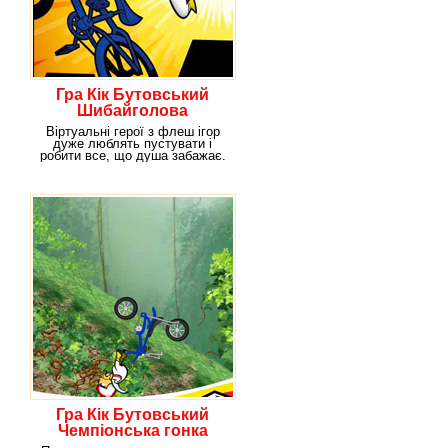
Гра Кік Бутовський
Шибайголова
Віртуальні герої з флеш ігор
дуже люблять пустувати і
робити все, що душа забажає.
Наша нова
Гра Кік Бутовський
Чемпіонська гонка