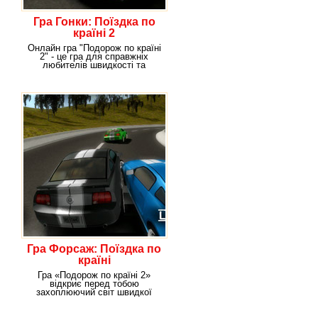
Гра Гонки: Поїздка по
країні 2
Онлайн гра "Подорож по країні
2" - це гра для справжніх
любителів швидкості та
екстремальних
Гра Форсаж: Поїздка по
країні
Гра «Подорож по країні 2»
відкриє перед тобою
захоплюючий світ швидкої
їзди, допоможе подивитися