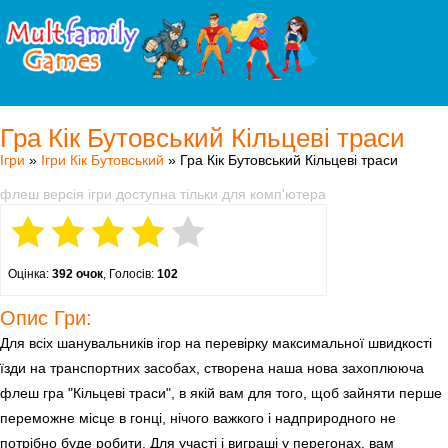
Гра Кік Бутовський Кільцеві траси
Ігри
»
Ігри Кік Бутовський
» Гра Кік Бутовський Кільцеві траси
флеш версія ігри доступна тільки для комп'ютера
Оцінка:
392 очок
, Голосів:
102
Опис Гри:
Для всіх шанувальників ігор на перевірку максимальної швидкості
їзди на транспортних засобах, створена наша нова захоплююча
флеш гра "Кільцеві траси", в якій вам для того, щоб зайняти перше
переможне місце в гонці, нічого важкого і надприродного не
потрібно буде робити. Для участі і виграші у перегонах, вам