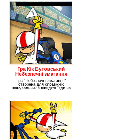
Гра Кік Бутовський
Небезпечні змагання
Гра "Небезпечні змагання"
створена для справжніх
шанувальників швидкої їзди на
мультяшних