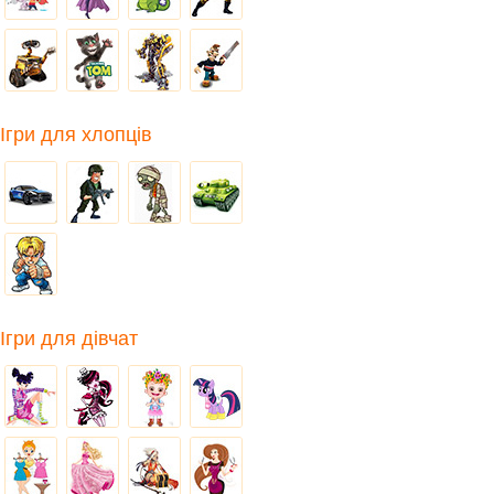
Ігри для хлопців
Ігри для дівчат