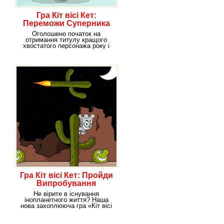
Гра Кіт вісі Кет:
Переможи Суперника
Оголошено початок на
отримання титулу кращого
хвостатого персонажа року і
наш Містер Кіт, звичайно
Гра Кіт вісі Кет: Пройди
Випробування
Не вірите в існування
інопланетного життя? Наша
нова захоплююча гра «Кіт вісі
Кет: Пройди