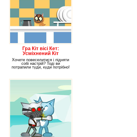
Гра Кіт вісі Кет:
Усміхнений Кіт
Хочете повеселитися і підняти
собі настрій? Тоді ви
потрапили туди, куди потрібно!
Адже наша