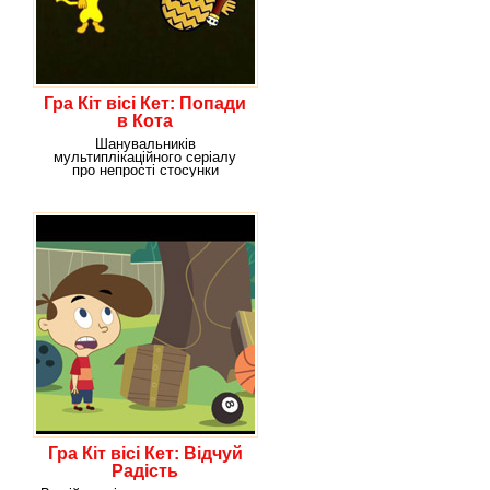
Гра Кіт вісі Кет: Попади
в Кота
Шанувальників
мультиплікаційного серіалу
про непрості стосунки
десятирічного хлопчика Кіта і
кота
Гра Кіт вісі Кет: Відчуй
Радість