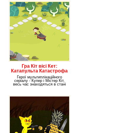
Гра Кіт вісі Кет:
Катапульта Катастрофа
Герої мультиплікаційного
серіалу - Купер і Містер Кіт,
весь час знаходяться в стані
протистояння