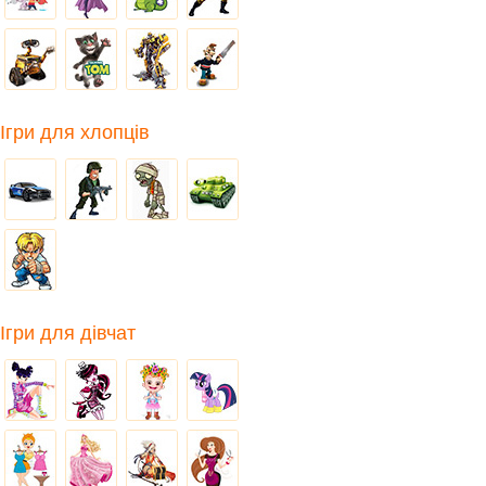
Ігри для хлопців
Ігри для дівчат