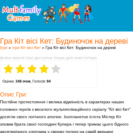
Гра Кіт вісі Кет: Будиночок на дереві
Ігри
»
Ігри Кіт вісі Кет
» Гра Кіт вісі Кет: Будиночок на дереві
флеш версія ігри доступна тільки для комп'ютера
Оцінка:
348 очок
, Голосів:
94
Опис Гри:
Постійне протистояння і велика відмінність в характерах наших
головних героїв з веселого мультиплікаційного серіалу "Кіт вісі Кет"
досягли свого логічного апогею. Інопланетне істота Містер Кіт
зловив брата своєї господині Купера і тепер тримає цього бідного
десятирічного хлопчика у своєму полоні на самій вершині