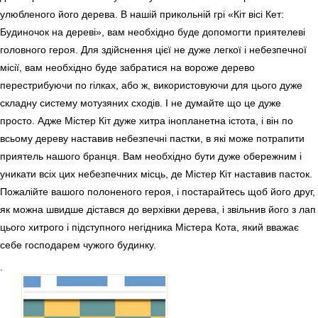
улюбленого його дерева. В нашій прикольній грі «Кіт вісі Кет:
Будиночок на дереві», вам необхідно буде допомогти приятелеві
головного героя. Для здійснення цієї не дуже легкої і небезпечної
місії, вам необхідно буде забратися на вороже дерево
перестрибуючи по гілках, або ж, використовуючи для цього дуже
складну систему мотузяних сходів. І не думайте що це дуже
просто. Адже Містер Кіт дуже хитра інопланетна істота, і він по
всьому дереву наставив небезпечні пастки, в які може потрапити
приятель нашого бранця. Вам необхідно бути дуже обережним і
уникати всіх цих небезпечних місць, де Містер Кіт наставив пасток.
Пожалійте вашого полоненого героя, і постарайтесь щоб його друг,
як можна швидше дістався до верхівки дерева, і звільнив його з лап
цього хитрого і підступного негідника Містера Кота, який вважає
себе господарем чужого будинку.
.