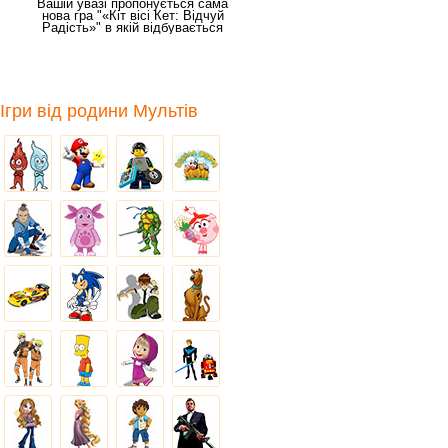
Вашій увазі пропонується сама
нова гра "«Кіт вісі Кет: Відчуй
Радість»" в якій відбувається
Ігри від родини Мультів