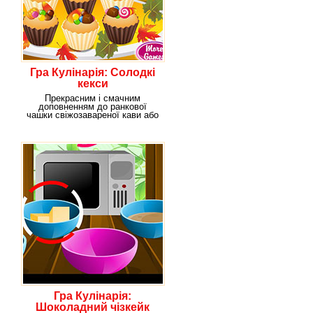
Гра Кулінарія: Солодкі
кекси
Прекрасним і смачним
доповненням до ранкової
чашки свіжозавареної кави або
гарячого чаю, будуть
Гра Кулінарія:
Шоколадний чізкейк