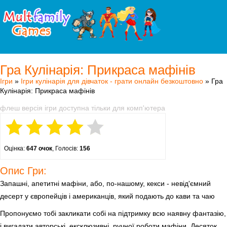
Гра Кулінарія: Прикраса мафінів
Ігри
»
Ігри кулінарія для дівчаток - грати онлайн безкоштовно
» Гра
Кулінарія: Прикраса мафінів
флеш версія ігри доступна тільки для комп'ютера
Оцінка:
647 очок
, Голосів:
156
Опис Гри:
Запашні, апетитні мафіни, або, по-нашому, кекси - невід'ємний
десерт у європейців і американців, який подають до кави та чаю
Пропонуємо тобі закликати собі на підтримку всю наявну фантазію,
і вигадати авторські, ексклюзивні, ручної роботи мафіни. Десяток