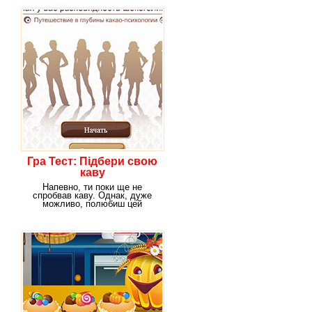
Гра Тест: Підбери свою
каву
Напевно, ти поки ще не
спробвав каву. Однак, дуже
можливо, полюбиш цей
запашний напій, коли