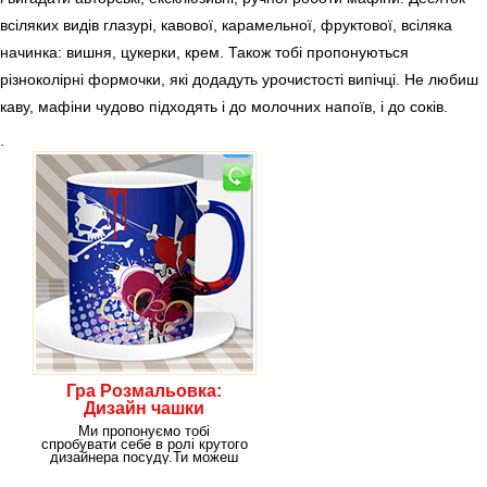
всіляких видів глазурі, кавової, карамельної, фруктової, всіляка
начинка: вишня, цукерки, крем. Також тобі пропонуються
різноколірні формочки, які додадуть урочистості випічці. Не любиш
каву, мафіни чудово підходять і до молочних напоїв, і до соків.
.
Гра Розмальовка:
Дизайн чашки
Ми пропонуємо тобі
спробувати себе в ролі крутого
дизайнера посуду.Ти можеш
вибрати, над чим будеш