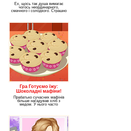
Ех, щось так душа вимагає
чогось неординарного,
смачного і солодкого. Страшно
набридли цукерки,
Гра Готуємо їжу:
Шоколадні мафіни!
Прабатько сучасних мафінів
більше нагадував хліб з
медом. У нього часто
додавали горіхи та