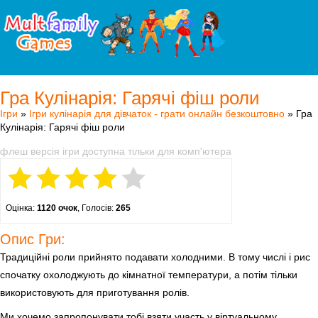
Гра Кулінарія: Гарячі фіш роли
Ігри
»
Ігри кулінарія для дівчаток - грати онлайн безкоштовно
» Гра
Кулінарія: Гарячі фіш роли
флеш версія ігри доступна тільки для комп'ютера
Оцінка:
1120 очок
, Голосів:
265
Опис Гри:
Традиційні роли прийнято подавати холодними. В тому числі і рис
спочатку охолоджують до кімнатної температури, а потім тільки
використовують для приготування ролів.
Ми хочемо запропонувати тобі взяти участь у віртуальному