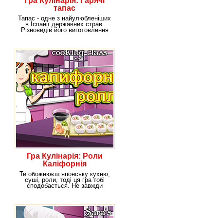
Гра Кулінарія: Гарячі
тапас
Тапас - одне з найулюбленіших
в Іспанії державних страв.
Різновидів його виготовлення
маса. Тапас
Гра Кулінарія: Роли
Каліфорнія
Ти обожнюєш японську кухню,
суші, роли, тоді ця гра тобі
сподобається. Не завжди
можна дозволити