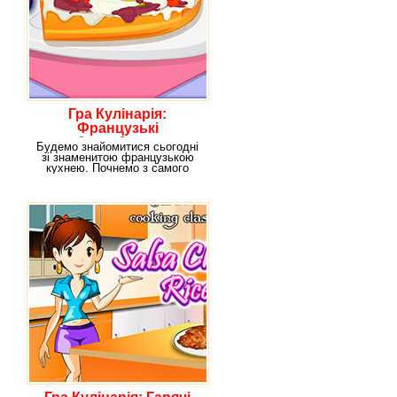
Гра Кулінарія:
Французькі
бутерброди
Будемо знайомитися сьогодні
зі знаменитою французькою
кухнею. Почнемо з самого
простого з гарячих