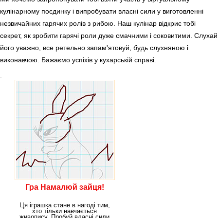
кулінарному поєдинку і випробувати власні сили у виготовленні
незвичайних гарячих ролів з рибою. Наш кулінар відкриє тобі
секрет, як зробити гарячі роли дуже смачними і соковитими. Слухай
його уважно, все ретельно запам'ятовуй, будь слухняною і
виконавчою. Бажаємо успіхів у кухарській справі.
.
Гра Намалюй зайця!
Ця іграшка стане в нагоді тим,
хто тільки навчається
живопису. Пробуй власні сили