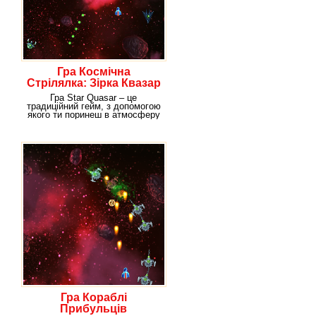
Гра Космічна
Стрілялка: Зірка Квазар
Гра Star Quasar – це
традиційний гейм, з допомогою
якого ти поринеш в атмосферу
космосу. Тут
Гра Кораблі
Прибульців