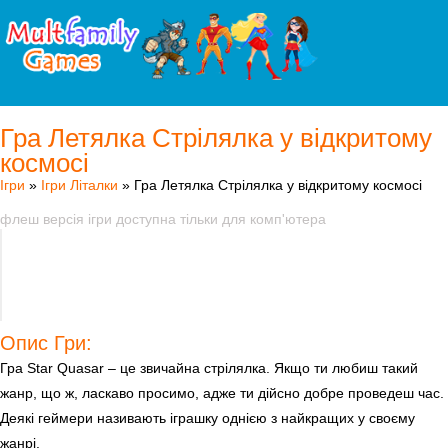
Гра Летялка Стрілялка у відкритому
космосі
Ігри
»
Ігри Літалки
» Гра Летялка Стрілялка у відкритому космосі
флеш версія ігри доступна тільки для комп'ютера
Опис Гри:
Гра Star Quasar – це звичайна стрілялка. Якщо ти любиш такий
жанр, що ж, ласкаво просимо, адже ти дійсно добре проведеш час.
Деякі геймери називають іграшку однією з найкращих у своєму
жанрі.