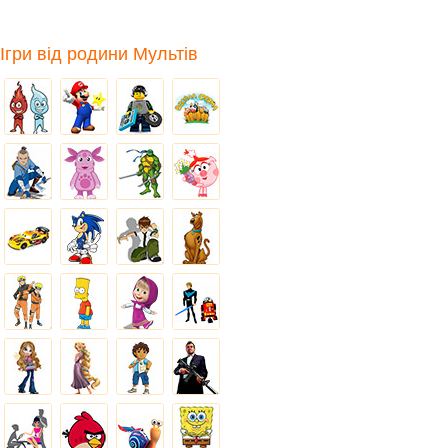
Ігри від родини Мультів