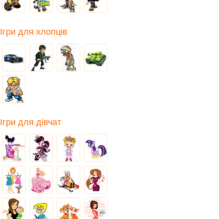
Ігри для хлопців
Ігри для дівчат