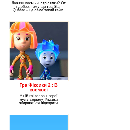
Любиш космічні стрілялки? От
і добре, тому що гра Star
Quasar – це саме такий гейм.
Сьогодні ти
Гра Фіксики 2 : В
космосі
У цій грі головні герої
мультсеріалу Фіксики
збираються підкорити
простори космосу,
відправляються