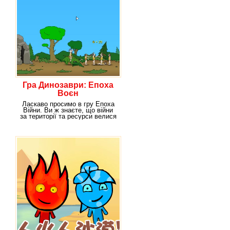
Гра Динозаври: Епоха
Воєн
Ласкаво просимо в гру Епоха
Війни. Ви ж знаєте, що війни
за території та ресурси велися
з самого