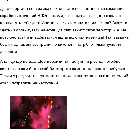
Дія розгортається в рамках війни. І сталося так, що твій космічний
корабель оточений НЛОшниками, які сподіваються, що ніколи не
пропустять тебе далі. Але ти ж не ликом шитий, чи не так? Адже ти
здатний організувати найкращу в світі захист своєї території? А ще
потрібно встигати відбиватися від атакуючих іноземців! Так, завдань
безліч, однак він все гранично виконані, потрібно тільки зусилля
докласти.
Але і це ще не все. Щоб перейти на наступний рівень, потрібно
вистояти в самій головній битві проти самого головного прибульця.
Тільки у результаті перемоги ти зможеш вдало завершити поточний
етап і потрапити на наступний.
.