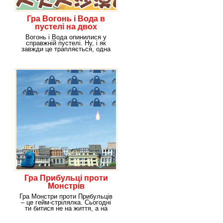
Гра Вогонь і Вода в
пустелі на двох
Вогонь і Вода опинилися у
справжній пустелі. Ну, і як
завжди це трапляється, одна
справа
Гра Прибульці проти
Монстрів
Гра Монстри проти Прибульців
– це гейм-стрілялка. Сьогодні
ти битися не на життя, а на
смерть, так