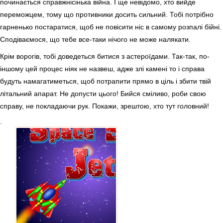
починається справжнісінька війна. І ще невідомо, хто вийде
переможцем, тому що противники досить сильний. Тобі потрібно
гарненько постаратися, щоб не повісити ніс в самому розпалі бійні.
Сподіваємося, що тебе все-таки нічого не може налякати.
Крім ворогів, тобі доведеться битися з астероїдами. Так-так, по-
іншому цей процес ніяк не назвеш, адже злі камені то і справа
будуть намагатиметься, щоб потрапити прямо в ціль і збити твій
літальний апарат. Не допусти цього! Бийся сміливо, роби свою
справу, не покладаючи рук. Покажи, зрештою, хто тут головний!
.