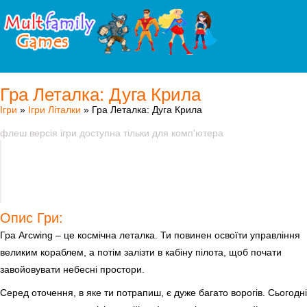
Гра Леталка: Дуга Крила
Ігри
»
Ігри Літалки
» Гра Леталка: Дуга Крила
флеш версія ігри доступна тільки для комп'ютера
Опис Гри:
Гра Arcwing – це космічна леталка. Ти повинен освоїти управління
великим кораблем, а потім залізти в кабіну пілота, щоб почати
завойовувати небесні простори.
Серед оточення, в яке ти потрапиш, є дуже багато ворогів. Сьогодні