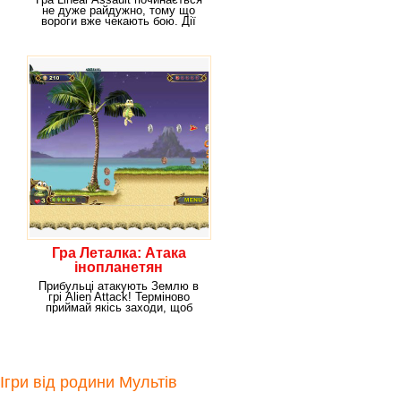
не дуже райдужно, тому що
вороги вже чекають бою. Дії
гейми
Гра Леталка: Атака
інопланетян
Прибульці атакують Землю в
грі Alien Attack! Терміново
приймай якісь заходи, щоб
потім не довелося
Ігри від родини Мультів