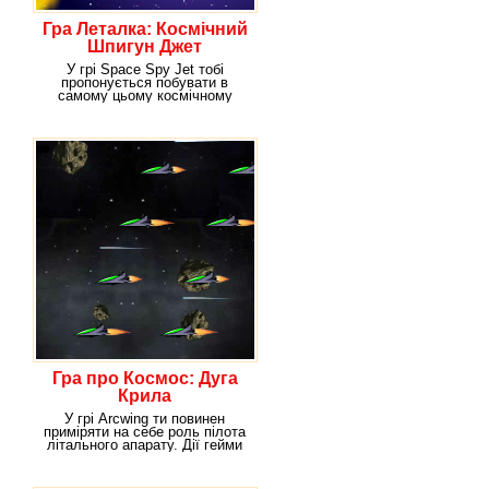
Гра Леталка: Космічний
Шпигун Джет
У грі Space Spy Jet тобі
пропонується побувати в
самому цьому космічному
винищувачі. Та не в ролі
Гра про Космос: Дуга
Крила
У грі Arcwing ти повинен
приміряти на себе роль пілота
літального апарату. Дії гейми
розгортаються