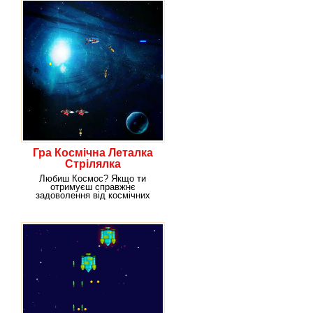
Гра Космічна Леталка
Стрілялка
Любиш Космос? Якщо ти
отримуєш справжнє
задоволення від космічних
іграшок, то гра Sword of Orion