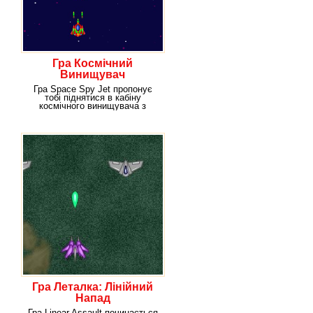
Гра Космічний
Винищувач
Гра Space Spy Jet пропонує
тобі піднятися в кабіну
космічного винищувача з
метою знищення ворогів.
Гра Леталка: Лінійний
Напад
Гра Linear Assault починається