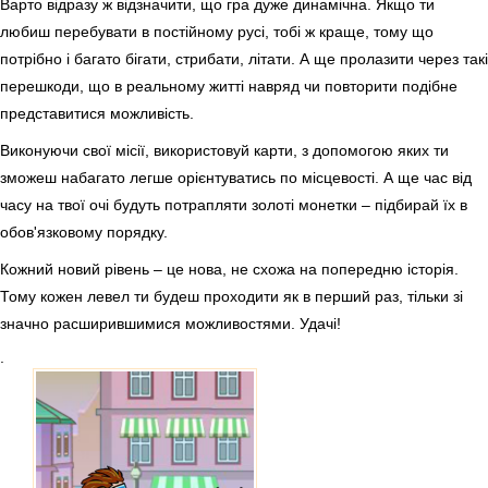
Варто відразу ж відзначити, що гра дуже динамічна. Якщо ти
любиш перебувати в постійному русі, тобі ж краще, тому що
потрібно і багато бігати, стрибати, літати. А ще пролазити через такі
перешкоди, що в реальному житті навряд чи повторити подібне
представитися можливість.
Виконуючи свої місії, використовуй карти, з допомогою яких ти
зможеш набагато легше орієнтуватись по місцевості. А ще час від
часу на твої очі будуть потрапляти золоті монетки – підбирай їх в
обов'язковому порядку.
Кожний новий рівень – це нова, не схожа на попередню історія.
Тому кожен левел ти будеш проходити як в перший раз, тільки зі
значно расширившимися можливостями. Удачі!
.