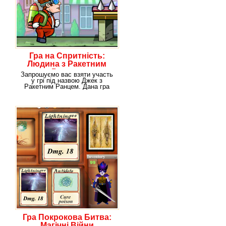
Гра на Спритність:
Людина з Ракетним
Ранцем
Запрошуємо вас взяти участь
у грі під назвою Джек з
Ракетним Ранцем. Дана гра
виконана в
Гра Покрокова Битва:
Магічні Війни