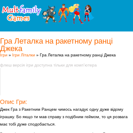
Гра Леталка на ракетному ранці
Джека
Ігри
»
Ігри Літалки
» Гра Леталка на ракетному ранці Джека
флеш версія ігри доступна тільки для комп'ютера
Опис Гри:
Джек Гра з Ракетним Ранцем чимось нагадує одну дуже відому
іграшку. Бо якщо ти мав справу з подібним геймом, то ця розвага
має тобі дуже сподобається.