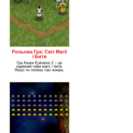
Рольова Гра: Світ Магії
і Битв
Гра Казки Eukarion 2 – це
чарівний гейм магії і битв.
Якщо ти любиш такі жанри,
тобі неодмінно