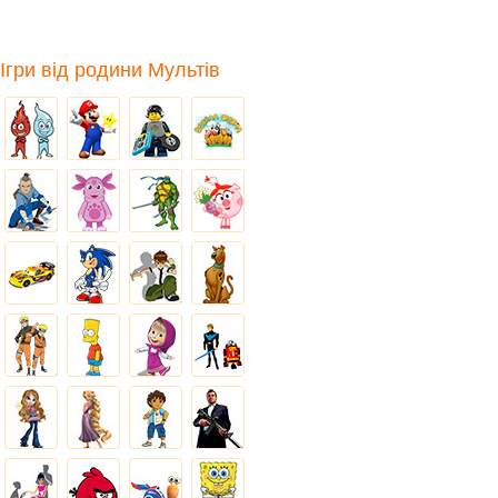
Ігри від родини Мультів