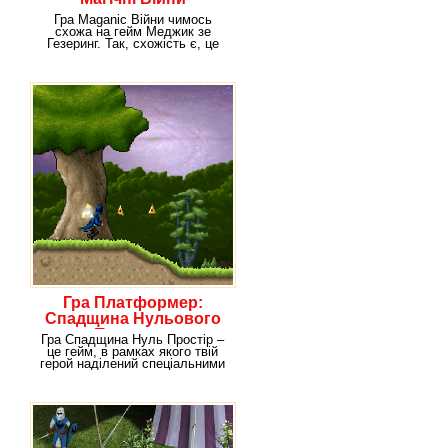
Гра Maganic Війни чимось
схожа на гейм Меджик зе
Гезеринг. Так, схожість є, це
однозначно, проте
Гра Платформер:
Спадщина Нульового
Простору
Гра Спадщина Нуль Простір –
це гейм, в рамках якого твій
герой наділений спеціальними
можливостями