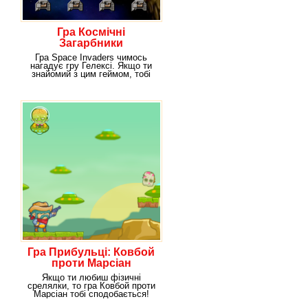
Гра Космічні
Загарбники
Гра Space Invaders чимось
нагадує гру Гелексі. Якщо ти
знайомий з цим геймом, тобі
сподобається і
Гра Прибульці: Ковбой
проти Марсіан
Якщо ти любиш фізичні
срелялки, то гра Ковбой проти
Марсіан тобі сподобається!
Сьогодні ти