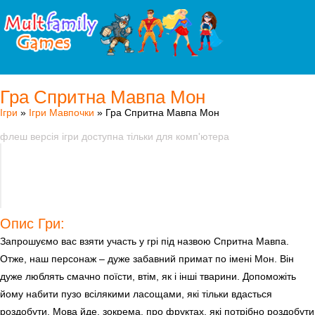
Гра Спритна Мавпа Мон
Ігри
»
Ігри Мавпочки
» Гра Спритна Мавпа Мон
флеш версія ігри доступна тільки для комп'ютера
Опис Гри:
Запрошуємо вас взяти участь у грі під назвою Спритна Мавпа.
Отже, наш персонаж – дуже забавний примат по імені Мон. Він
дуже люблять смачно поїсти, втім, як і інші тварини. Допоможіть
йому набити пузо всілякими ласощами, які тільки вдасться
роздобути. Мова йде, зокрема, про фруктах, які потрібно роздобути