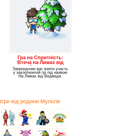
Гра на Спритність:
Втеча на Лижах від
Ведмедя
Запрошуємо вас взяти участь
у захоплюючій грі під назвою
На Лижах від Ведмедя.
Погодьтеся, взимку
Ігри від родини Мультів