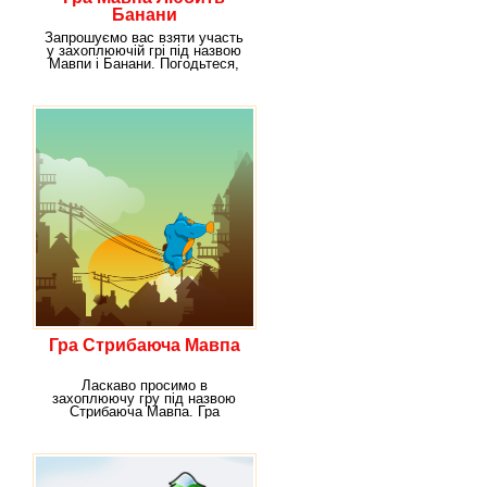
Банани
Запрошуємо вас взяти участь
у захоплюючій грі під назвою
Мавпи і Банани. Погодьтеся,
радісне
Гра Стрибаюча Мавпа
Ласкаво просимо в
захоплюючу гру під назвою
Стрибаюча Мавпа. Гра
підходить для різних