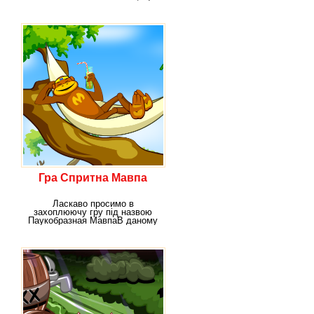
персонаж,
Гра Спритна Мавпа
Ласкаво просимо в
захоплюючу гру під назвою
Паукобразная МавпаВ даному
розвазі вам належить б