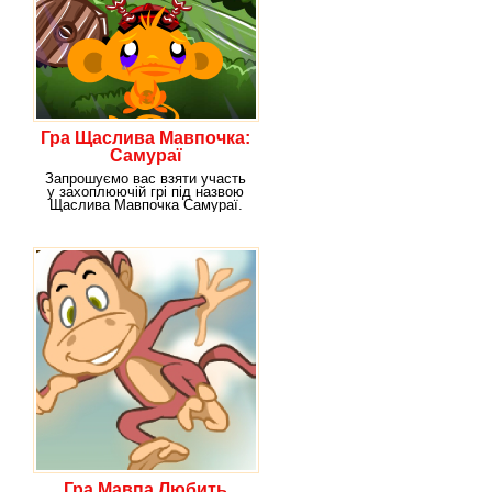
Гра Щаслива Мавпочка:
Самураї
Запрошуємо вас взяти участь
у захоплюючій грі під назвою
Щаслива Мавпочка Самураї.
Якщо вам
Гра Мавпа Любить