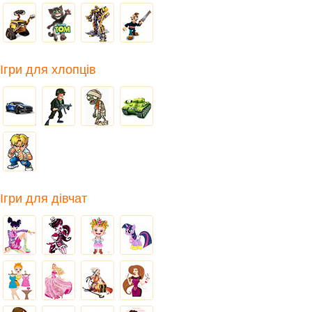
Ігри для хлопців
Ігри для дівчат