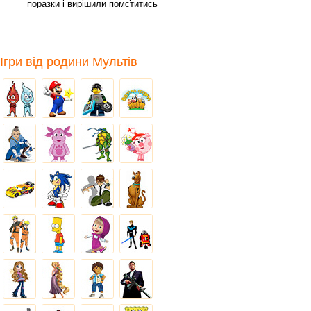
поразки і вирішили помститись
за своїх
Ігри від родини Мультів