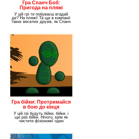
Гра Спанч Боб:
Пригода на пляжі
У цій грі ти побуваєш вгадай
де? На пляжі! Та ще в компанії
таких веселих друзів, як Спанч
Боб і
Гра бійки: Протримайся
в бою до кінця
У цій грі будуть бійки, бійки, і
ще раз бійки. Нічого, крім як
чистити фізіономії один
одному,