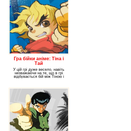
Гра бійки аніме: Тіна і
Тай
У цій грі дуже весело, навіть
незважаючи на те, що в грі
відбувається бій між Тіною і
Таєю. Отже,