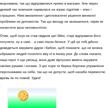
морозивом, так що відправилися прямо в магазин. Але через
деякий час компанія нарвалася на зграю підлітків – злих і
страшних. Ніякі вмовляння і дипломатичні рішення виниклої
проблеми не допомогли. Так що виходу не залишилося, окрім як
начистити вуха неповнолітніх.
Отже, щоб онук не став свідком цієї бійні, старі відправили його
погуляти, ну а самі... а самі пішли битися. У цій грі тобі дійсно
доведеться керувати дідом і бабою, щоб показати, що не можна
ображати людей похилого віку ні в якому разі. До слова сказати,
наші герої ті ще умільці, вони дуже віртуозно вміють керувати
своїми руками і ногами. З цієї пори ти береш борозни управління
персонажами на себе, так що не допусти, щоб нахаби перемогли,
врежь їм по повній. Удачі!
.