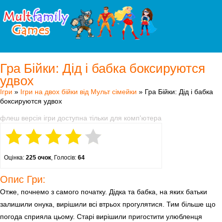
Гра Бійки: Дід і бабка боксируются
удвох
Ігри
»
Ігри на двох бійки від Мульт сімейки
» Гра Бійки: Дід і бабка
боксируются удвох
флеш версія ігри доступна тільки для комп'ютера
Оцінка:
225 очок
, Голосів:
64
Опис Гри:
Отже, почнемо з самого початку. Дідка та бабка, на яких батьки
залишили онука, вирішили всі втрьох прогулятися. Тим більше що
погода сприяла цьому. Старі вирішили пригостити улюбленця