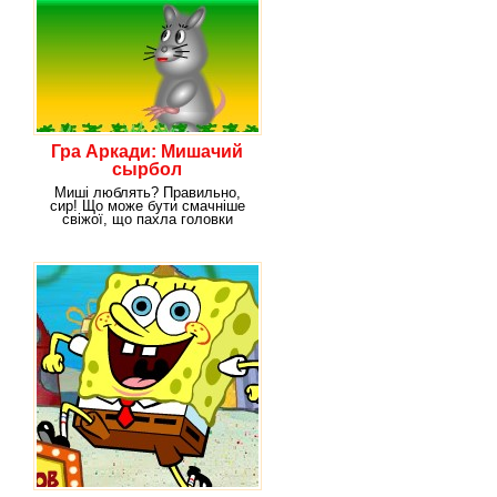
Гра Аркади: Мишачий
сырбол
Миші люблять? Правильно,
сир! Що може бути смачніше
свіжої, що пахла головки
сиру? О, прямо самому