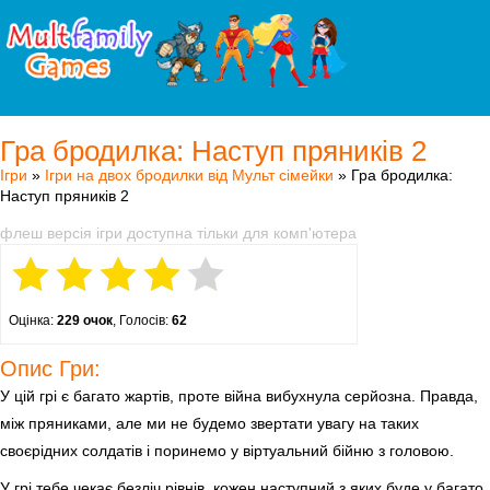
Гра бродилка: Наступ пряників 2
Ігри
»
Ігри на двох бродилки від Мульт сімейки
» Гра бродилка:
Наступ пряників 2
флеш версія ігри доступна тільки для комп'ютера
Оцінка:
229 очок
, Голосів:
62
Опис Гри:
У цій грі є багато жартів, проте війна вибухнула серйозна. Правда,
між пряниками, але ми не будемо звертати увагу на таких
своєрідних солдатів і поринемо у віртуальний бійню з головою.
У грі тебе чекає безліч рівнів, кожен наступний з яких буде у багато