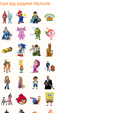
Ігри від родини Мультів