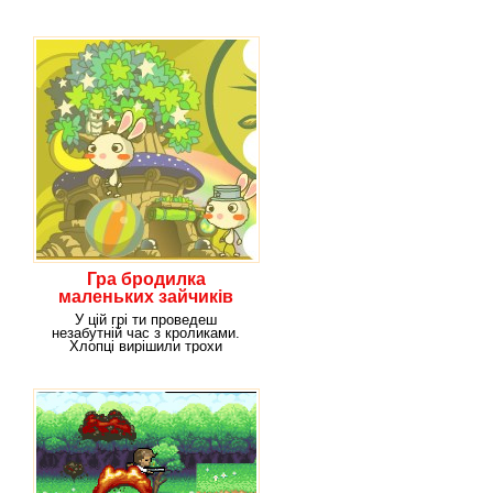
персонажів.
Гра бродилка
маленьких зайчиків
У цій грі ти проведеш
незабутній час з кроликами.
Хлопці вирішили трохи
помандрувати, вони