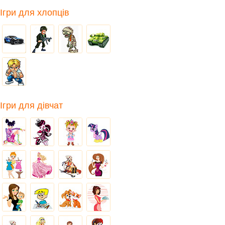
Ігри для хлопців
Ігри для дівчат