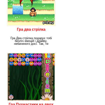
Гра два стрілка
Гра Два стрілка подарує тобі
безліч емоцій і драйву,
небаченого досі. Так, ти
переносишся у
Гра Пухнастики на двох