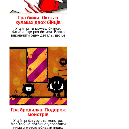
Гра бійки: Лють в
кулаках двох бійців
У цій грі ти можеш битися,
битися і ще раз битися. Варто
відзначити одну деталь, що це
ти можеш
Гра бродилка: Подорож
монстрів
У цій грі фігурують монстри.
Але тобі не потрібно управляти
ними з метою вбивати інших