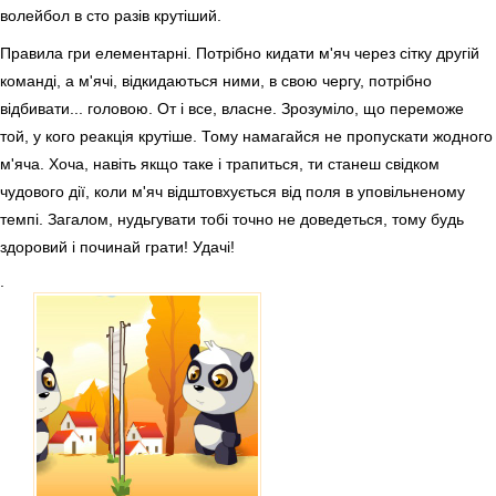
волейбол в сто разів крутіший.
Правила гри елементарні. Потрібно кидати м'яч через сітку другій
команді, а м'ячі, відкидаються ними, в свою чергу, потрібно
відбивати... головою. От і все, власне. Зрозуміло, що переможе
той, у кого реакція крутіше. Тому намагайся не пропускати жодного
м'яча. Хоча, навіть якщо таке і трапиться, ти станеш свідком
чудового дії, коли м'яч відштовхується від поля в уповільненому
темпі. Загалом, нудьгувати тобі точно не доведеться, тому будь
здоровий і починай грати! Удачі!
.