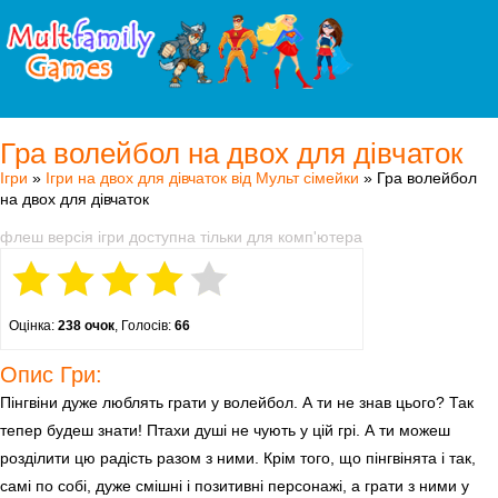
Гра волейбол на двох для дівчаток
Ігри
»
Ігри на двох для дівчаток від Мульт сімейки
» Гра волейбол
на двох для дівчаток
флеш версія ігри доступна тільки для комп'ютера
Оцінка:
238 очок
, Голосів:
66
Опис Гри:
Пінгвіни дуже люблять грати у волейбол. А ти не знав цього? Так
тепер будеш знати! Птахи душі не чують у цій грі. А ти можеш
розділити цю радість разом з ними. Крім того, що пінгвінята і так,
самі по собі, дуже смішні і позитивні персонажі, а грати з ними у