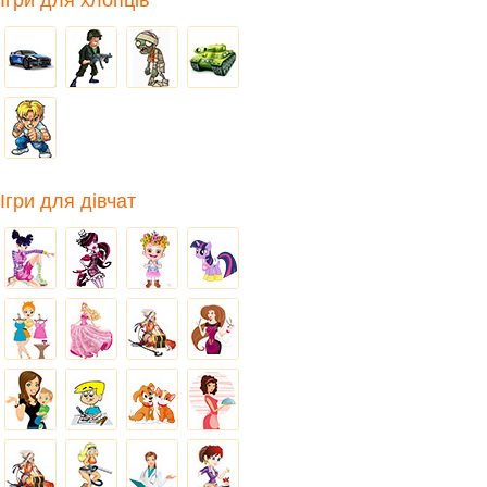
Ігри для хлопців
Ігри для дівчат