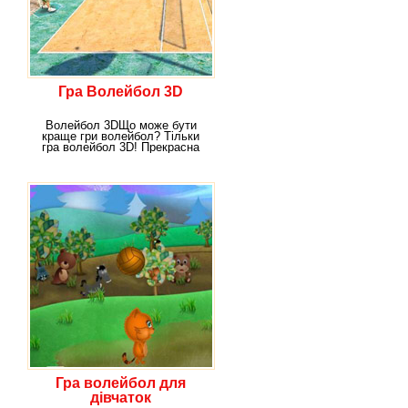
Гра Волейбол 3D
Волейбол 3DЩо може бути
краще гри волейбол? Тільки
гра волейбол 3D! Прекрасна
графіка в цій грі ще
Гра волейбол для
дівчаток