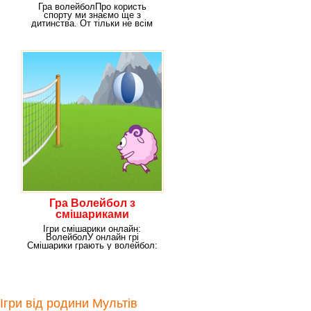
Гра волейболПро користь
спорту ми знаємо ще з
дитинства. От тільки не всім
подобається банальний
Гра Волейбол з
смішариками
Ігри смішарики онлайн:
ВолейболУ онлайн грі
Смішарики грають у волейбол:
Смішарики вирішили
Ігри від родини Мультів