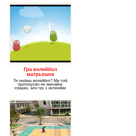
Гра волейбол
матрьошок
Ти любиш волейбол? Ми тобі
пропонуємо не звичайну
іграшку, але гру з зеленими
чоловічками, у яких