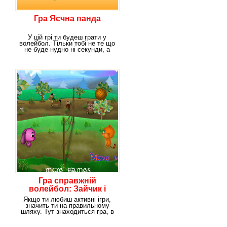
Гра Яєчна панда
У цій грі ти будеш грати у
волейбол. Тільки тобі не те що
не буде нудно ні секунди, а
навпаки –
Гра справжній
волейбол: Зайчик і
котик
Якщо ти любиш активні ігри,
значить ти на правильному
шляху. Тут знаходиться гра, в
якій потрібно