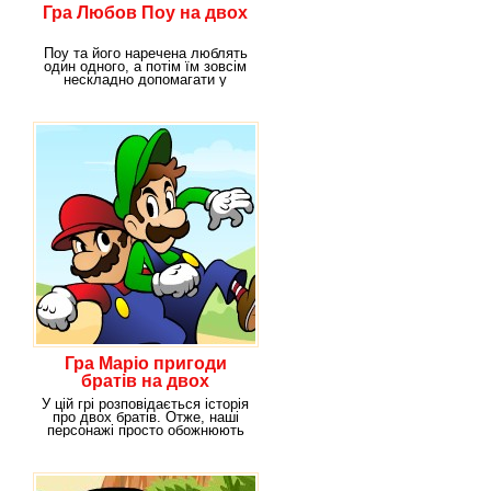
Гра Любов Поу на двох
Поу та його наречена люблять
один одного, а потім їм зовсім
нескладно допомагати у
всьому один
Гра Маріо пригоди
братів на двох
У цій грі розповідається історія
про двох братів. Отже, наші
персонажі просто обожнюють
проводити