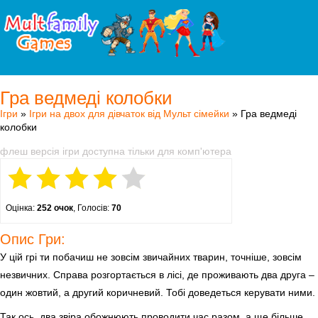
Гра ведмеді колобки
Ігри
»
Ігри на двох для дівчаток від Мульт сімейки
» Гра ведмеді
колобки
флеш версія ігри доступна тільки для комп'ютера
Оцінка:
252 очок
, Голосів:
70
Опис Гри:
У цій грі ти побачиш не зовсім звичайних тварин, точніше, зовсім
незвичних. Справа розгортається в лісі, де проживають два друга –
один жовтий, а другий коричневий. Тобі доведеться керувати ними.
Так ось, два звіра обожнюють проводити час разом, а ще більше