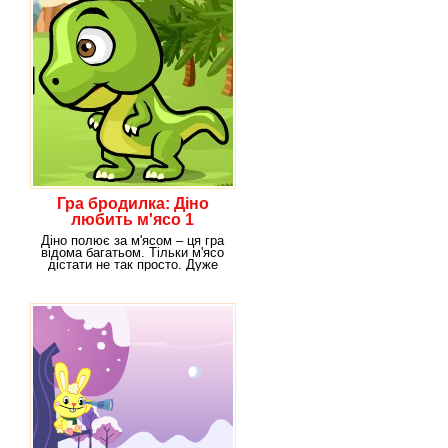
Гра бродилка: Діно
любить м'ясо 1
Діно полює за м'ясом – ця гра
відома багатьом. Тільки м'ясо
дістати не так просто. Дуже
часто їжа