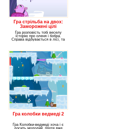
Гра стрільба на двох:
Заморожені цілі
Гра розповість тобі веселу
історію про оленя і бобра.
Справа відбувається в лісі, та
ще й взимку.
Гра колобки ведмеді 2
Гра Колобки-ведмеді хоча і є
досить молодий, проте вже