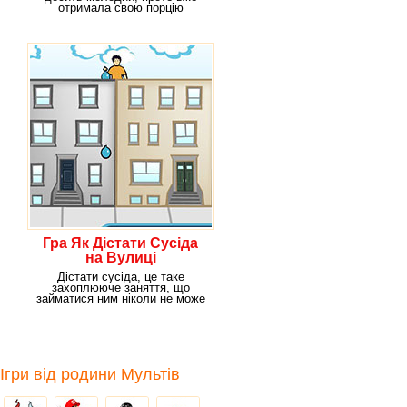
отримала свою порцію
популярності у
Гра Як Дістати Сусіда
на Вулиці
Дістати сусіда, це таке
захоплююче заняття, що
займатися ним ніколи не може
набриднути. І немає
Ігри від родини Мультів