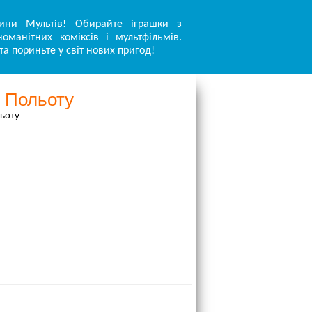
ини Мультів! Обирайте іграшки з
оманітних коміксів і мультфільмів.
та пориньте у світ нових пригод!
о Польоту
ьоту