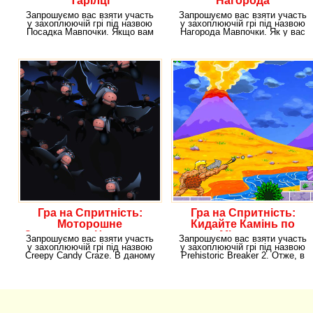
Тарілці
Нагорода
Запрошуємо вас взяти участь
Запрошуємо вас взяти участь
у захоплюючій грі під назвою
у захоплюючій грі під назвою
Посадка Мавпочки. Якщо вам
Нагорода Мавпочки. Як у вас
цікаві
справи з
Гра на Спритність:
Гра на Спритність:
Моторошне
Кидайте Камінь по
Захоплення Цукерками
Мішенях
Запрошуємо вас взяти участь
Запрошуємо вас взяти участь
у захоплюючій грі під назвою
у захоплюючій грі під назвою
Creepy Candy Craze. В даному
Prehistoric Breaker 2. Отже, в
розвазі вам
даному