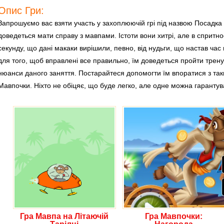
Опис Гри:
Запрошуємо вас взяти участь у захоплюючій грі під назвою Посадка
доведеться мати справу з мавпами. Істоти вони хитрі, але в спритност
секунду, що дані макаки вирішили, певно, від нудьги, що настав час
для того, щоб вправлені все правильно, їм доведеться пройти тренува
нюанси даного заняття. Постарайтеся допомогти їм впоратися з так
Мавпочки. Ніхто не обіцяє, що буде легко, але одне можна гарантув
Гра Мавпа на Літаючій
Гра Мавпочки: