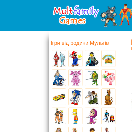
Ігри від родини Мультів