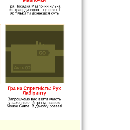
Мавпочки
Гра Посадка Мавпочки кілька
екстраординарна – це факт. І
як тільки ти дізнаєшся суть
гри, ти
Гра на Спритність: Рух
Лабіринту
Запрошуємо вас взяти участь
у захоплюючій грі під назвою
Mouse Game. В даному розвазі
вам