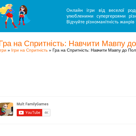
Онлайн ігри від веселої род
улюбленими супергероями різн
Відчуйте різноманітність жанрів 
Гра на Спритність: Навчити Мавпу д
Ігри
»
Ігри на Спритність
» Гра на Спритність: Навчити Мавпу до Пол