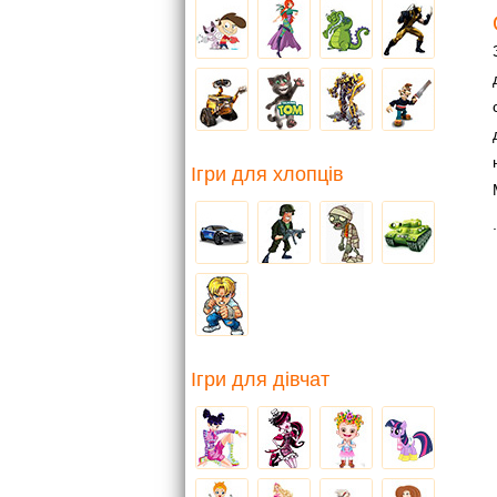
Ігри для хлопців
.
Ігри для дівчат