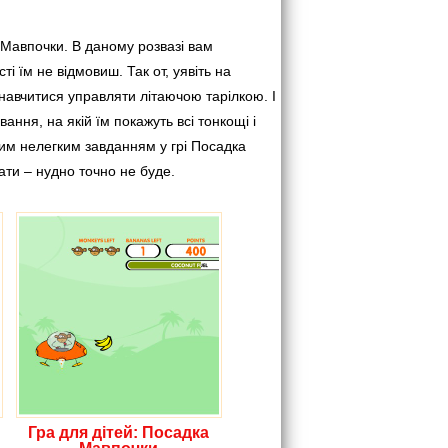
 Мавпочки. В даному розвазі вам
і їм не відмовиш. Так от, уявіть на
 навчитися управляти літаючою тарілкою. І
ння, на якій їм покажуть всі тонкощі і
им нелегким завданням у грі Посадка
ати – нудно точно не буде.
Гра для дітей: Посадка