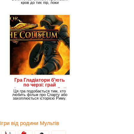
кров до тих пір, поки
справедливість
Гра Гладіатори б'ють
по черзі: грай
безкоштовно онлайн!!
Ця гра подобається тим, хто
любить фільм про Спарту або
захоплюється історією Риму.
Якщо це про
Ігри від родини Мультів