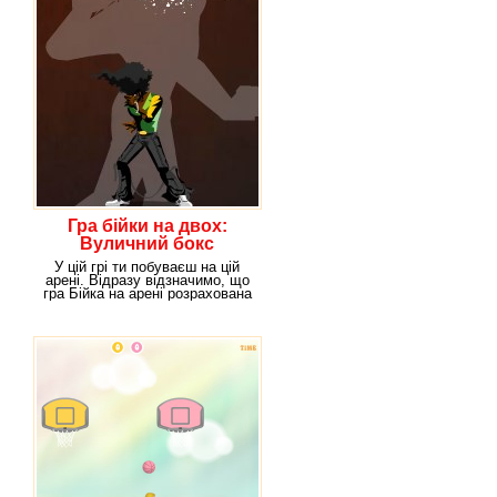
Гра бійки на двох:
Вуличний бокс
У цій грі ти побуваєш на цій
арені. Відразу відзначимо, що
гра Бійка на арені розрахована
на двох,