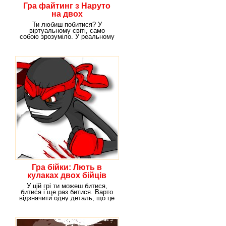
Гра файтинг з Наруто
на двох
Ти любиш побитися? У
віртуальному світі, само
собою зрозуміло. У реальному
житті бійки взагалі не
Гра бійки: Лють в
кулаках двох бійців
У цій грі ти можеш битися,
битися і ще раз битися. Варто
відзначити одну деталь, що це
ти можеш