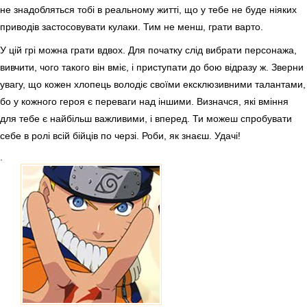
не знадобляться тобі в реальному житті, що у тебе не буде ніяких
приводів застосовувати кулаки. Тим не менш, грати варто.
У цій грі можна грати вдвох. Для початку слід вибрати персонажа,
вивчити, чого такого він вміє, і приступати до бою відразу ж. Зверни
увагу, що кожен хлопець володіє своїми ексклюзивними талантами,
бо у кожного героя є переваги над іншими. Визначся, які вміння
для тебе є найбільш важливими, і вперед. Ти можеш спробувати
себе в ролі всій бійців по черзі. Роби, як знаєш. Удачі!
.