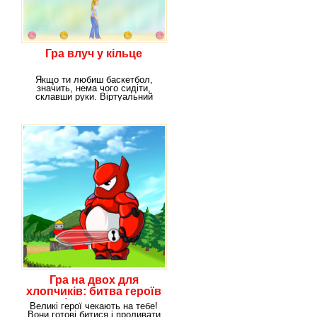
Гра влуч у кільце
Якщо ти любиш баскетбол,
значить, нема чого сидіти,
склавши руки. Віртуальний
світ чекає на тебе!
Гра на двох для
хлопчиків: битва героїв
зі скелетами
Великі герої чекають на тебе!
Вони готові битися і проливати