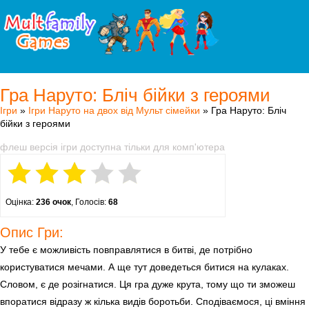
Гра Наруто: Бліч бійки з героями
Ігри
»
Ігри Наруто на двох від Мульт сімейки
» Гра Наруто: Бліч
бійки з героями
флеш версія ігри доступна тільки для комп'ютера
Оцінка:
236 очок
, Голосів:
68
Опис Гри:
У тебе є можливість повправлятися в битві, де потрібно
користуватися мечами. А ще тут доведеться битися на кулаках.
Словом, є де розігнатися. Ця гра дуже крута, тому що ти зможеш
впоратися відразу ж кілька видів боротьби. Сподіваємося, ці вміння